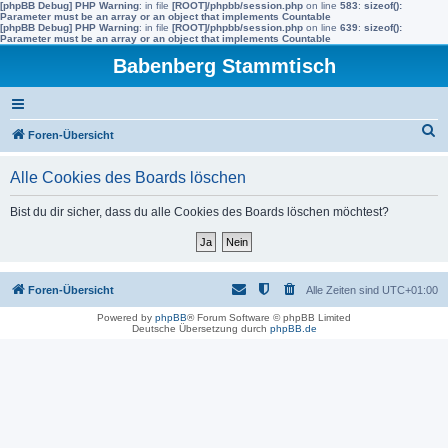
[phpBB Debug] PHP Warning
: in file
[ROOT]/phpbb/session.php
on line
583
:
sizeof():
Parameter must be an array or an object that implements Countable
[phpBB Debug] PHP Warning
: in file
[ROOT]/phpbb/session.php
on line
639
:
sizeof():
Parameter must be an array or an object that implements Countable
Babenberg Stammtisch
S
Foren-Übersicht
u
Alle Cookies des Boards löschen
c
h
Bist du dir sicher, dass du alle Cookies des Boards löschen möchtest?
e
Foren-Übersicht
Alle Zeiten sind
UTC+01:00
Powered by
phpBB
® Forum Software © phpBB Limited
Deutsche Übersetzung durch
phpBB.de