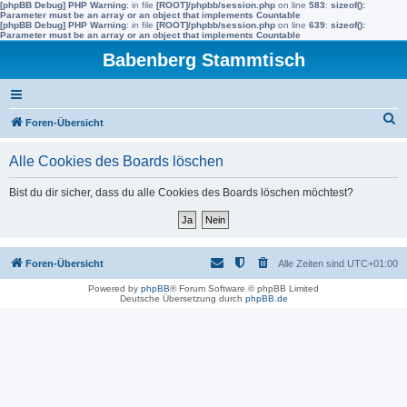
[phpBB Debug] PHP Warning
: in file
[ROOT]/phpbb/session.php
on line
583
:
sizeof():
Parameter must be an array or an object that implements Countable
[phpBB Debug] PHP Warning
: in file
[ROOT]/phpbb/session.php
on line
639
:
sizeof():
Parameter must be an array or an object that implements Countable
Babenberg Stammtisch
S
Foren-Übersicht
u
Alle Cookies des Boards löschen
c
h
Bist du dir sicher, dass du alle Cookies des Boards löschen möchtest?
e
Foren-Übersicht
Alle Zeiten sind
UTC+01:00
Powered by
phpBB
® Forum Software © phpBB Limited
Deutsche Übersetzung durch
phpBB.de