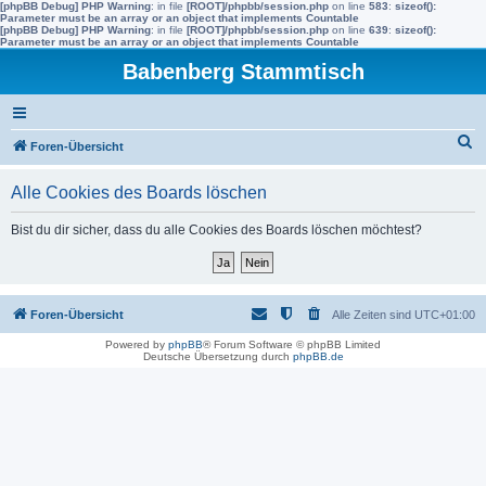
[phpBB Debug] PHP Warning
: in file
[ROOT]/phpbb/session.php
on line
583
:
sizeof():
Parameter must be an array or an object that implements Countable
[phpBB Debug] PHP Warning
: in file
[ROOT]/phpbb/session.php
on line
639
:
sizeof():
Parameter must be an array or an object that implements Countable
Babenberg Stammtisch
S
Foren-Übersicht
u
Alle Cookies des Boards löschen
c
h
Bist du dir sicher, dass du alle Cookies des Boards löschen möchtest?
e
Foren-Übersicht
Alle Zeiten sind
UTC+01:00
Powered by
phpBB
® Forum Software © phpBB Limited
Deutsche Übersetzung durch
phpBB.de