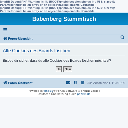
[phpBB Debug] PHP Warning
: in file
[ROOT]/phpbb/session.php
on line
583
:
sizeof():
Parameter must be an array or an object that implements Countable
[phpBB Debug] PHP Warning
: in file
[ROOT]/phpbb/session.php
on line
639
:
sizeof():
Parameter must be an array or an object that implements Countable
Babenberg Stammtisch
S
Foren-Übersicht
u
Alle Cookies des Boards löschen
c
h
Bist du dir sicher, dass du alle Cookies des Boards löschen möchtest?
e
Foren-Übersicht
Alle Zeiten sind
UTC+01:00
Powered by
phpBB
® Forum Software © phpBB Limited
Deutsche Übersetzung durch
phpBB.de