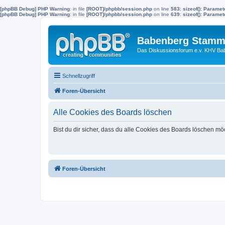
[phpBB Debug] PHP Warning
: in file
[ROOT]/phpbb/session.php
on line
583
:
sizeof(): Parame
[phpBB Debug] PHP Warning
: in file
[ROOT]/phpbb/session.php
on line
639
:
sizeof(): Parame
Babenberg Stamm
Das Diskussionsforum e.v. KHV Ba
Schnellzugriff
Foren-Übersicht
Alle Cookies des Boards löschen
Bist du dir sicher, dass du alle Cookies des Boards löschen mö
Foren-Übersicht