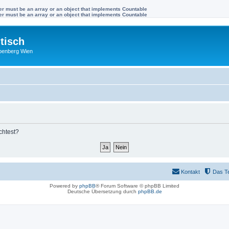
ter must be an array or an object that implements Countable
ter must be an array or an object that implements Countable
tisch
benberg Wien
chtest?
Kontakt
Das T
Powered by
phpBB
® Forum Software © phpBB Limited
Deutsche Übersetzung durch
phpBB.de