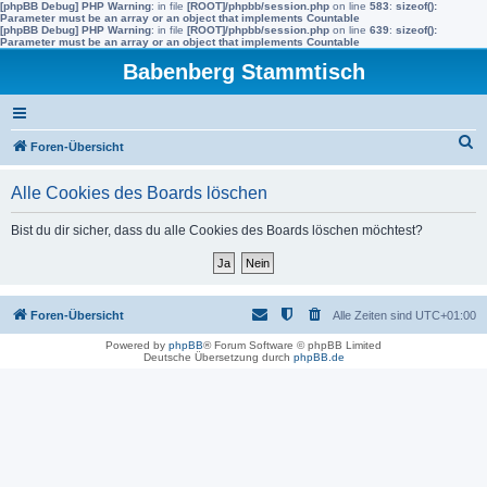
[phpBB Debug] PHP Warning
: in file
[ROOT]/phpbb/session.php
on line
583
:
sizeof():
Parameter must be an array or an object that implements Countable
[phpBB Debug] PHP Warning
: in file
[ROOT]/phpbb/session.php
on line
639
:
sizeof():
Parameter must be an array or an object that implements Countable
Babenberg Stammtisch
S
Foren-Übersicht
u
Alle Cookies des Boards löschen
c
h
Bist du dir sicher, dass du alle Cookies des Boards löschen möchtest?
e
Foren-Übersicht
Alle Zeiten sind
UTC+01:00
Powered by
phpBB
® Forum Software © phpBB Limited
Deutsche Übersetzung durch
phpBB.de