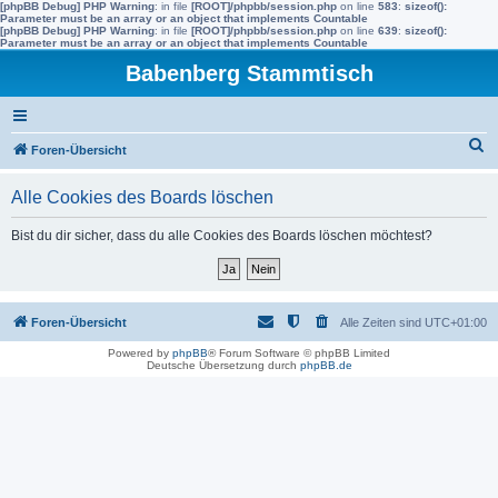
[phpBB Debug] PHP Warning
: in file
[ROOT]/phpbb/session.php
on line
583
:
sizeof():
Parameter must be an array or an object that implements Countable
[phpBB Debug] PHP Warning
: in file
[ROOT]/phpbb/session.php
on line
639
:
sizeof():
Parameter must be an array or an object that implements Countable
Babenberg Stammtisch
S
Foren-Übersicht
u
Alle Cookies des Boards löschen
c
h
Bist du dir sicher, dass du alle Cookies des Boards löschen möchtest?
e
Foren-Übersicht
Alle Zeiten sind
UTC+01:00
Powered by
phpBB
® Forum Software © phpBB Limited
Deutsche Übersetzung durch
phpBB.de