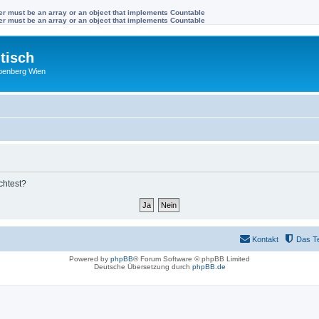
ter must be an array or an object that implements Countable
ter must be an array or an object that implements Countable
tisch
benberg Wien
chtest?
Kontakt
Das T
Powered by
phpBB
® Forum Software © phpBB Limited
Deutsche Übersetzung durch
phpBB.de