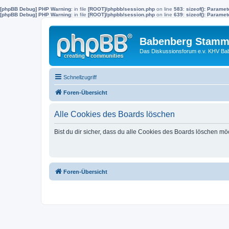
[phpBB Debug] PHP Warning
: in file
[ROOT]/phpbb/session.php
on line
583
:
sizeof(): Parame
[phpBB Debug] PHP Warning
: in file
[ROOT]/phpbb/session.php
on line
639
:
sizeof(): Parame
Babenberg Stamm
Das Diskussionsforum e.v. KHV Ba
Schnellzugriff
Foren-Übersicht
Alle Cookies des Boards löschen
Bist du dir sicher, dass du alle Cookies des Boards löschen mö
Foren-Übersicht