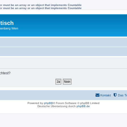
ter must be an array or an object that implements Countable
ter must be an array or an object that implements Countable
tisch
benberg Wien
chtest?
Kontakt
Das T
Powered by
phpBB
® Forum Software © phpBB Limited
Deutsche Übersetzung durch
phpBB.de