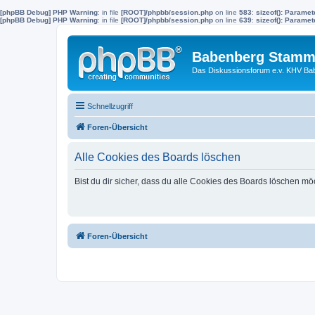
[phpBB Debug] PHP Warning
: in file
[ROOT]/phpbb/session.php
on line
583
:
sizeof(): Parame
[phpBB Debug] PHP Warning
: in file
[ROOT]/phpbb/session.php
on line
639
:
sizeof(): Parame
Babenberg Stamm
Das Diskussionsforum e.v. KHV Ba
Schnellzugriff
Foren-Übersicht
Alle Cookies des Boards löschen
Bist du dir sicher, dass du alle Cookies des Boards löschen mö
Foren-Übersicht