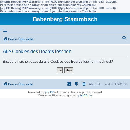
[phpBB Debug] PHP Warning
: in file
[ROOT]/phpbb/session.php
on line
583
:
sizeof():
Parameter must be an array or an object that implements Countable
[phpBB Debug] PHP Warning
: in file
[ROOT]/phpbb/session.php
on line
639
:
sizeof():
Parameter must be an array or an object that implements Countable
Babenberg Stammtisch
S
Foren-Übersicht
u
Alle Cookies des Boards löschen
c
h
Bist du dir sicher, dass du alle Cookies des Boards löschen möchtest?
e
Foren-Übersicht
Alle Zeiten sind
UTC+01:00
Powered by
phpBB
® Forum Software © phpBB Limited
Deutsche Übersetzung durch
phpBB.de