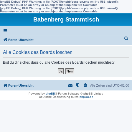
[phpBB Debug] PHP Warning
: in file
[ROOT]/phpbb/session.php
on line
583
:
sizeof():
Parameter must be an array or an object that implements Countable
[phpBB Debug] PHP Warning
: in file
[ROOT]/phpbb/session.php
on line
639
:
sizeof():
Parameter must be an array or an object that implements Countable
Babenberg Stammtisch
S
Foren-Übersicht
u
Alle Cookies des Boards löschen
c
h
Bist du dir sicher, dass du alle Cookies des Boards löschen möchtest?
e
Foren-Übersicht
Alle Zeiten sind
UTC+01:00
Powered by
phpBB
® Forum Software © phpBB Limited
Deutsche Übersetzung durch
phpBB.de