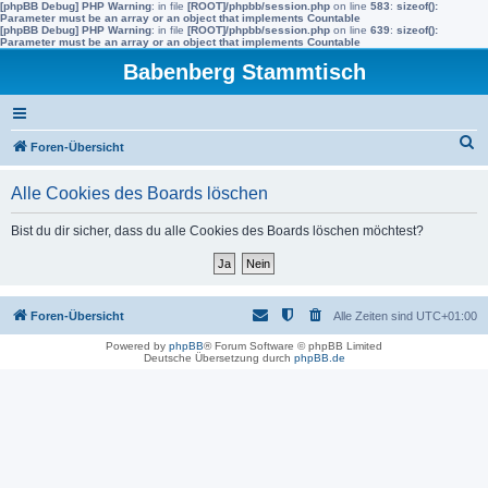
[phpBB Debug] PHP Warning
: in file
[ROOT]/phpbb/session.php
on line
583
:
sizeof():
Parameter must be an array or an object that implements Countable
[phpBB Debug] PHP Warning
: in file
[ROOT]/phpbb/session.php
on line
639
:
sizeof():
Parameter must be an array or an object that implements Countable
Babenberg Stammtisch
S
Foren-Übersicht
u
Alle Cookies des Boards löschen
c
h
Bist du dir sicher, dass du alle Cookies des Boards löschen möchtest?
e
Foren-Übersicht
Alle Zeiten sind
UTC+01:00
Powered by
phpBB
® Forum Software © phpBB Limited
Deutsche Übersetzung durch
phpBB.de