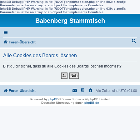
[phpBB Debug] PHP Warning
: in file
[ROOT]/phpbb/session.php
on line
583
:
sizeof():
Parameter must be an array or an object that implements Countable
[phpBB Debug] PHP Warning
: in file
[ROOT]/phpbb/session.php
on line
639
:
sizeof():
Parameter must be an array or an object that implements Countable
Babenberg Stammtisch
S
Foren-Übersicht
u
Alle Cookies des Boards löschen
c
h
Bist du dir sicher, dass du alle Cookies des Boards löschen möchtest?
e
Foren-Übersicht
Alle Zeiten sind
UTC+01:00
Powered by
phpBB
® Forum Software © phpBB Limited
Deutsche Übersetzung durch
phpBB.de