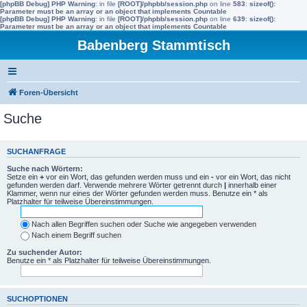
[phpBB Debug] PHP Warning
: in file
[ROOT]/phpbb/session.php
on line
583
:
sizeof():
Parameter must be an array or an object that implements Countable
[phpBB Debug] PHP Warning
: in file
[ROOT]/phpbb/session.php
on line
639
:
sizeof():
Parameter must be an array or an object that implements Countable
Babenberg Stammtisch
Foren-Übersicht
Suche
SUCHANFRAGE
Suche nach Wörtern:
Setze ein
+
vor ein Wort, das gefunden werden muss und ein
-
vor ein Wort, das nicht
gefunden werden darf. Verwende mehrere Wörter getrennt durch
|
innerhalb einer
Klammer, wenn nur eines der Wörter gefunden werden muss. Benutze ein * als
Platzhalter für teilweise Übereinstimmungen.
Nach allen Begriffen suchen oder Suche wie angegeben verwenden
Nach einem Begriff suchen
Zu suchender Autor:
Benutze ein * als Platzhalter für teilweise Übereinstimmungen.
SUCHOPTIONEN