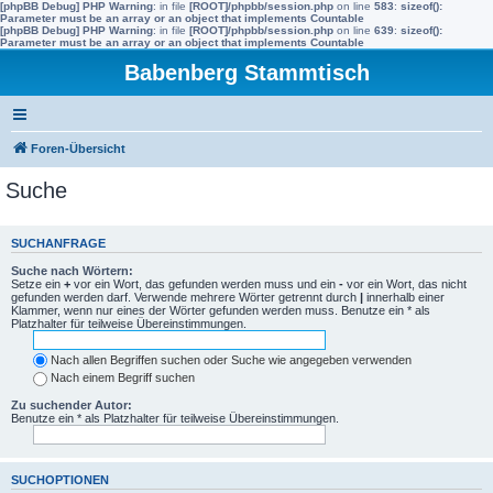
[phpBB Debug] PHP Warning
: in file
[ROOT]/phpbb/session.php
on line
583
:
sizeof():
Parameter must be an array or an object that implements Countable
[phpBB Debug] PHP Warning
: in file
[ROOT]/phpbb/session.php
on line
639
:
sizeof():
Parameter must be an array or an object that implements Countable
Babenberg Stammtisch
Foren-Übersicht
Suche
SUCHANFRAGE
Suche nach Wörtern:
Setze ein
+
vor ein Wort, das gefunden werden muss und ein
-
vor ein Wort, das nicht
gefunden werden darf. Verwende mehrere Wörter getrennt durch
|
innerhalb einer
Klammer, wenn nur eines der Wörter gefunden werden muss. Benutze ein * als
Platzhalter für teilweise Übereinstimmungen.
Nach allen Begriffen suchen oder Suche wie angegeben verwenden
Nach einem Begriff suchen
Zu suchender Autor:
Benutze ein * als Platzhalter für teilweise Übereinstimmungen.
SUCHOPTIONEN