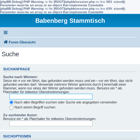
[phpBB Debug] PHP Warning
: in file
[ROOT]/phpbb/session.php
on line
583
:
sizeof():
Parameter must be an array or an object that implements Countable
[phpBB Debug] PHP Warning
: in file
[ROOT]/phpbb/session.php
on line
639
:
sizeof():
Parameter must be an array or an object that implements Countable
Babenberg Stammtisch
Foren-Übersicht
Suche
SUCHANFRAGE
Suche nach Wörtern:
Setze ein
+
vor ein Wort, das gefunden werden muss und ein
-
vor ein Wort, das nicht
gefunden werden darf. Verwende mehrere Wörter getrennt durch
|
innerhalb einer
Klammer, wenn nur eines der Wörter gefunden werden muss. Benutze ein * als
Platzhalter für teilweise Übereinstimmungen.
Nach allen Begriffen suchen oder Suche wie angegeben verwenden
Nach einem Begriff suchen
Zu suchender Autor:
Benutze ein * als Platzhalter für teilweise Übereinstimmungen.
SUCHOPTIONEN