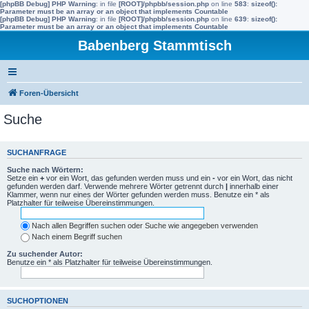
[phpBB Debug] PHP Warning
: in file
[ROOT]/phpbb/session.php
on line
583
:
sizeof():
Parameter must be an array or an object that implements Countable
[phpBB Debug] PHP Warning
: in file
[ROOT]/phpbb/session.php
on line
639
:
sizeof():
Parameter must be an array or an object that implements Countable
Babenberg Stammtisch
Foren-Übersicht
Suche
SUCHANFRAGE
Suche nach Wörtern:
Setze ein
+
vor ein Wort, das gefunden werden muss und ein
-
vor ein Wort, das nicht
gefunden werden darf. Verwende mehrere Wörter getrennt durch
|
innerhalb einer
Klammer, wenn nur eines der Wörter gefunden werden muss. Benutze ein * als
Platzhalter für teilweise Übereinstimmungen.
Nach allen Begriffen suchen oder Suche wie angegeben verwenden
Nach einem Begriff suchen
Zu suchender Autor:
Benutze ein * als Platzhalter für teilweise Übereinstimmungen.
SUCHOPTIONEN