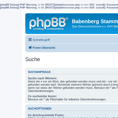
[phpBB Debug] PHP Warning
: in file
[ROOT]/phpbb/session.php
on line
583
:
sizeof(): Parame
[phpBB Debug] PHP Warning
: in file
[ROOT]/phpbb/session.php
on line
639
:
sizeof(): Parame
Babenberg Stamm
Das Diskussionsforum e.v. KHV Ba
Schnellzugriff
Foren-Übersicht
Suche
SUCHANFRAGE
Suche nach Wörtern:
Setze ein
+
vor ein Wort, das gefunden werden muss und ein
-
vor ein 
gefunden werden darf. Verwende mehrere Wörter getrennt durch
|
inne
wenn nur eines der Wörter gefunden werden muss. Benutze ein * als Pla
Übereinstimmungen.
Zu suchender Autor:
Benutze ein * als Platzhalter für teilweise Übereinstimmungen.
SUCHOPTIONEN
Zu durchsuchende Foren: