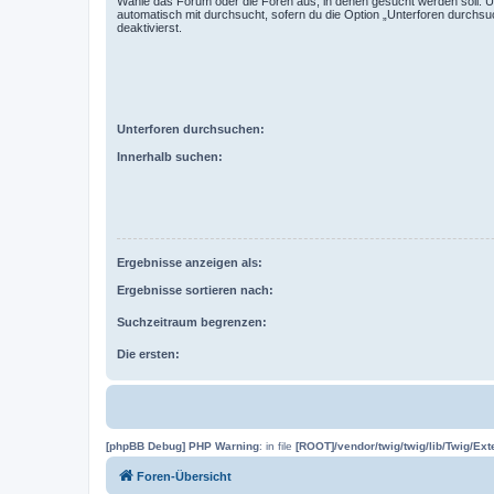
Wähle das Forum oder die Foren aus, in denen gesucht werden soll. 
automatisch mit durchsucht, sofern du die Option „Unterforen durchsu
deaktivierst.
Unterforen durchsuchen:
Innerhalb suchen:
Ergebnisse anzeigen als:
Ergebnisse sortieren nach:
Suchzeitraum begrenzen:
Die ersten:
[phpBB Debug] PHP Warning
: in file
[ROOT]/vendor/twig/twig/lib/Twig/Ex
Foren-Übersicht