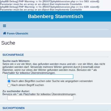
[phpBB Debug] PHP Warning
: in file
[ROOT]/phpbb/session.php
on line
583
:
sizeof():
Parameter must be an array or an object that implements Countable
[phpBB Debug] PHP Warning
: in file
[ROOT]/phpbb/session.php
on line
639
:
sizeof():
Parameter must be an array or an object that implements Countable
Babenberg Stammtisch
Foren-Übersicht
Suche
SUCHANFRAGE
Suche nach Wörtern:
Setze ein
+
vor ein Wort, das gefunden werden muss und ein
-
vor ein Wort, das nicht
gefunden werden darf. Verwende mehrere Wörter getrennt durch
|
innerhalb einer
Klammer, wenn nur eines der Wörter gefunden werden muss. Benutze ein * als
Platzhalter für teilweise Übereinstimmungen.
Nach allen Begriffen suchen oder Suche wie angegeben verwenden
Nach einem Begriff suchen
Zu suchender Autor:
Benutze ein * als Platzhalter für teilweise Übereinstimmungen.
SUCHOPTIONEN