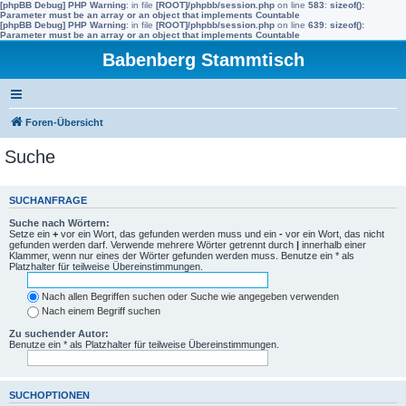
[phpBB Debug] PHP Warning
: in file
[ROOT]/phpbb/session.php
on line
583
:
sizeof():
Parameter must be an array or an object that implements Countable
[phpBB Debug] PHP Warning
: in file
[ROOT]/phpbb/session.php
on line
639
:
sizeof():
Parameter must be an array or an object that implements Countable
Babenberg Stammtisch
Foren-Übersicht
Suche
SUCHANFRAGE
Suche nach Wörtern:
Setze ein
+
vor ein Wort, das gefunden werden muss und ein
-
vor ein Wort, das nicht
gefunden werden darf. Verwende mehrere Wörter getrennt durch
|
innerhalb einer
Klammer, wenn nur eines der Wörter gefunden werden muss. Benutze ein * als
Platzhalter für teilweise Übereinstimmungen.
Nach allen Begriffen suchen oder Suche wie angegeben verwenden
Nach einem Begriff suchen
Zu suchender Autor:
Benutze ein * als Platzhalter für teilweise Übereinstimmungen.
SUCHOPTIONEN