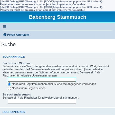
[phpBB Debug] PHP Warning
: in file
[ROOT]/phpbb/session.php
on line
583
:
sizeof():
Parameter must be an array or an object that implements Countable
[phpBB Debug] PHP Warning
: in file
[ROOT]/phpbb/session.php
on line
639
:
sizeof():
Parameter must be an array or an object that implements Countable
Babenberg Stammtisch
Foren-Übersicht
Suche
SUCHANFRAGE
Suche nach Wörtern:
Setze ein
+
vor ein Wort, das gefunden werden muss und ein
-
vor ein Wort, das nicht
gefunden werden darf. Verwende mehrere Wörter getrennt durch
|
innerhalb einer
Klammer, wenn nur eines der Wörter gefunden werden muss. Benutze ein * als
Platzhalter für teilweise Übereinstimmungen.
Nach allen Begriffen suchen oder Suche wie angegeben verwenden
Nach einem Begriff suchen
Zu suchender Autor:
Benutze ein * als Platzhalter für teilweise Übereinstimmungen.
SUCHOPTIONEN