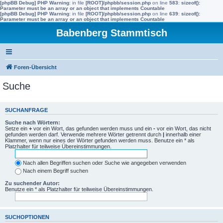
[phpBB Debug] PHP Warning
: in file
[ROOT]/phpbb/session.php
on line
583
:
sizeof():
Parameter must be an array or an object that implements Countable
[phpBB Debug] PHP Warning
: in file
[ROOT]/phpbb/session.php
on line
639
:
sizeof():
Parameter must be an array or an object that implements Countable
Babenberg Stammtisch
Foren-Übersicht
Suche
SUCHANFRAGE
Suche nach Wörtern:
Setze ein
+
vor ein Wort, das gefunden werden muss und ein
-
vor ein Wort, das nicht
gefunden werden darf. Verwende mehrere Wörter getrennt durch
|
innerhalb einer
Klammer, wenn nur eines der Wörter gefunden werden muss. Benutze ein * als
Platzhalter für teilweise Übereinstimmungen.
Nach allen Begriffen suchen oder Suche wie angegeben verwenden
Nach einem Begriff suchen
Zu suchender Autor:
Benutze ein * als Platzhalter für teilweise Übereinstimmungen.
SUCHOPTIONEN