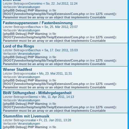
Letzter Beitragvon
Geronimo
«
So, 22. Jul 2012, 11:24
Verfasstin
Veranstaltungen
[phpBB Debug] PHP Warning
: in file
[ROOT]/vendor/twig/twig/lib/Twig/Extension/Core.php
on line
1275
:
count():
Parameter must be an array or an object that implements Countable
Fastensuppenessen / Fastenbesinnung
Letzter Beitragvon
Bacchus
«
So, 25. Mär 2012, 23:07
Verfasstin
Veranstaltungen
[phpBB Debug] PHP Warning
: in file
[ROOT]/vendor/twig/twig/lib/Twig/Extension/Core.php
on line
1275
:
count():
Parameter must be an array or an object that implements Countable
Lord of the Rings
Letzter Beitragvon
Bacchus
«
Sa, 17. Dez 2011, 15:03
Verfasstin
Veranstaltungen
[phpBB Debug] PHP Warning
: in file
[ROOT]/vendor/twig/twig/lib/Twig/Extension/Core.php
on line
1275
:
count():
Parameter must be an array or an object that implements Countable
Wiener Stadtfest
Letzter Beitragvon
saitai
«
Mo, 23. Mai 2011, 11:31
Verfasstin
Veranstaltungen
[phpBB Debug] PHP Warning
: in file
[ROOT]/vendor/twig/twig/lib/Twig/Extension/Core.php
on line
1275
:
count():
Parameter must be an array or an object that implements Countable
BbW Stiftungsfest - Mitfahrgelegenheit
Letzter Beitragvon
Stemsi
«
Mo, 11. Apr 2011, 14:13
Verfasstin
Veranstaltungen
[phpBB Debug] PHP Warning
: in file
[ROOT]/vendor/twig/twig/lib/Twig/Extension/Core.php
on line
1275
:
count():
Parameter must be an array or an object that implements Countable
Stummfilm mit Livemusik
Letzter Beitragvon
saitai
«
Fr, 21. Jan 2011, 13:28
Verfasstin
Veranstaltungen
[phpBB Debug] PHP Warning
: in file