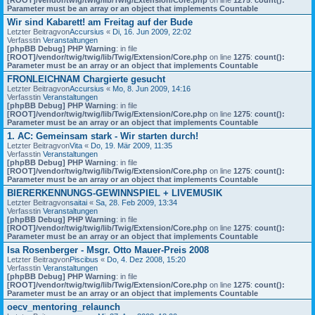
Parameter must be an array or an object that implements Countable
Wir sind Kabarett! am Freitag auf der Bude
Letzter Beitragvon
Accursius
«
Di, 16. Jun 2009, 22:02
Verfasstin
Veranstaltungen
[phpBB Debug] PHP Warning
: in file
[ROOT]/vendor/twig/twig/lib/Twig/Extension/Core.php
on line
1275
:
count():
Parameter must be an array or an object that implements Countable
FRONLEICHNAM Chargierte gesucht
Letzter Beitragvon
Accursius
«
Mo, 8. Jun 2009, 14:16
Verfasstin
Veranstaltungen
[phpBB Debug] PHP Warning
: in file
[ROOT]/vendor/twig/twig/lib/Twig/Extension/Core.php
on line
1275
:
count():
Parameter must be an array or an object that implements Countable
1. AC: Gemeinsam stark - Wir starten durch!
Letzter Beitragvon
Vita
«
Do, 19. Mär 2009, 11:35
Verfasstin
Veranstaltungen
[phpBB Debug] PHP Warning
: in file
[ROOT]/vendor/twig/twig/lib/Twig/Extension/Core.php
on line
1275
:
count():
Parameter must be an array or an object that implements Countable
BIERERKENNUNGS-GEWINNSPIEL + LIVEMUSIK
Letzter Beitragvon
saitai
«
Sa, 28. Feb 2009, 13:34
Verfasstin
Veranstaltungen
[phpBB Debug] PHP Warning
: in file
[ROOT]/vendor/twig/twig/lib/Twig/Extension/Core.php
on line
1275
:
count():
Parameter must be an array or an object that implements Countable
Isa Rosenberger - Msgr. Otto Mauer-Preis 2008
Letzter Beitragvon
Piscibus
«
Do, 4. Dez 2008, 15:20
Verfasstin
Veranstaltungen
[phpBB Debug] PHP Warning
: in file
[ROOT]/vendor/twig/twig/lib/Twig/Extension/Core.php
on line
1275
:
count():
Parameter must be an array or an object that implements Countable
oecv_mentoring_relaunch