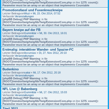
[ROOT]/vendor/twig/twig/lib/Twig/Extension/Core.php
on line
1275
:
count():
Parameter must be an array or an object that implements Countable
Promotionsfassl und Fuxenkreuzkneipe
Letzter Beitragvon
Wuzi
«
Mi, 15. Okt 2014, 07:52
Verfasstin
Veranstaltungen
[phpBB Debug] PHP Warning
: in file
[ROOT]/vendor/twig/twig/lib/Twig/Extension/Core.php
on line
1275
:
count():
Parameter must be an array or an object that implements Countable
Bayern kneipe auf der FB
Letzter Beitragvon
Gummibär
«
Mi, 30. Okt 2013, 16:01
Verfasstin
Veranstaltungen
[phpBB Debug] PHP Warning
: in file
[ROOT]/vendor/twig/twig/lib/Twig/Extension/Core.php
on line
1275
:
count():
Parameter must be an array or an object that implements Countable
Erstmalig: interaktiver Wander- und Spazier-FC
Letzter Beitragvon
Accursius
«
Di, 27. Nov 2012, 20:10
Verfasstin
Veranstaltungen
[phpBB Debug] PHP Warning
: in file
[ROOT]/vendor/twig/twig/lib/Twig/Extension/Core.php
on line
1275
:
count():
Parameter must be an array or an object that implements Countable
Budenkino
Letzter Beitragvon
saitai
«
Mi, 17. Okt 2012, 20:18
Verfasstin
Veranstaltungen
[phpBB Debug] PHP Warning
: in file
[ROOT]/vendor/twig/twig/lib/Twig/Extension/Core.php
on line
1275
:
count():
Parameter must be an array or an object that implements Countable
NFL Live @ Babenberg
Letzter Beitragvon
Gummibär
«
Mi, 17. Okt 2012, 15:03
Verfasstin
Veranstaltungen
[phpBB Debug] PHP Warning
: in file
[ROOT]/vendor/twig/twig/lib/Twig/Extension/Core.php
on line
1275
:
count():
Parameter must be an array or an object that implements Countable
Ziteil 2012