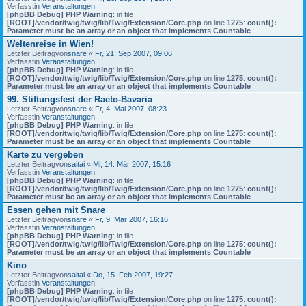
Verfasstin
Veranstaltungen
[phpBB Debug] PHP Warning
: in file
[ROOT]/vendor/twig/twig/lib/Twig/Extension/Core.php
on line
1275
:
count():
Parameter must be an array or an object that implements Countable
Weltenreise in Wien!
Letzter Beitragvon
snare
«
Fr, 21. Sep 2007, 09:06
Verfasstin
Veranstaltungen
[phpBB Debug] PHP Warning
: in file
[ROOT]/vendor/twig/twig/lib/Twig/Extension/Core.php
on line
1275
:
count():
Parameter must be an array or an object that implements Countable
99. Stiftungsfest der Raeto-Bavaria
Letzter Beitragvon
snare
«
Fr, 4. Mai 2007, 08:23
Verfasstin
Veranstaltungen
[phpBB Debug] PHP Warning
: in file
[ROOT]/vendor/twig/twig/lib/Twig/Extension/Core.php
on line
1275
:
count():
Parameter must be an array or an object that implements Countable
Karte zu vergeben
Letzter Beitragvon
saitai
«
Mi, 14. Mär 2007, 15:16
Verfasstin
Veranstaltungen
[phpBB Debug] PHP Warning
: in file
[ROOT]/vendor/twig/twig/lib/Twig/Extension/Core.php
on line
1275
:
count():
Parameter must be an array or an object that implements Countable
Essen gehen mit Snare
Letzter Beitragvon
snare
«
Fr, 9. Mär 2007, 16:16
Verfasstin
Veranstaltungen
[phpBB Debug] PHP Warning
: in file
[ROOT]/vendor/twig/twig/lib/Twig/Extension/Core.php
on line
1275
:
count():
Parameter must be an array or an object that implements Countable
Kino
Letzter Beitragvon
saitai
«
Do, 15. Feb 2007, 19:27
Verfasstin
Veranstaltungen
[phpBB Debug] PHP Warning
: in file
[ROOT]/vendor/twig/twig/lib/Twig/Extension/Core.php
on line
1275
:
count():