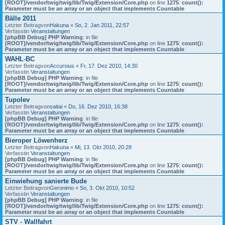
[ROOT]/vendor/twig/twig/lib/Twig/Extension/Core.php
on line
1275
:
count():
Parameter must be an array or an object that implements Countable
Bälle 2011
Letzter Beitragvon
Hakuna
«
So, 2. Jan 2011, 22:57
Verfasstin
Veranstaltungen
[phpBB Debug] PHP Warning
: in file
[ROOT]/vendor/twig/twig/lib/Twig/Extension/Core.php
on line
1275
:
count():
Parameter must be an array or an object that implements Countable
WAHL-BC
Letzter Beitragvon
Accursius
«
Fr, 17. Dez 2010, 14:30
Verfasstin
Veranstaltungen
[phpBB Debug] PHP Warning
: in file
[ROOT]/vendor/twig/twig/lib/Twig/Extension/Core.php
on line
1275
:
count():
Parameter must be an array or an object that implements Countable
Tupolev
Letzter Beitragvon
saitai
«
Do, 16. Dez 2010, 16:38
Verfasstin
Veranstaltungen
[phpBB Debug] PHP Warning
: in file
[ROOT]/vendor/twig/twig/lib/Twig/Extension/Core.php
on line
1275
:
count():
Parameter must be an array or an object that implements Countable
Bieroper Löwenherz
Letzter Beitragvon
Hakuna
«
Mi, 13. Okt 2010, 20:28
Verfasstin
Veranstaltungen
[phpBB Debug] PHP Warning
: in file
[ROOT]/vendor/twig/twig/lib/Twig/Extension/Core.php
on line
1275
:
count():
Parameter must be an array or an object that implements Countable
Einwiehung sanierte Bude
Letzter Beitragvon
Geronimo
«
So, 3. Okt 2010, 10:52
Verfasstin
Veranstaltungen
[phpBB Debug] PHP Warning
: in file
[ROOT]/vendor/twig/twig/lib/Twig/Extension/Core.php
on line
1275
:
count():
Parameter must be an array or an object that implements Countable
STV - Wallfahrt