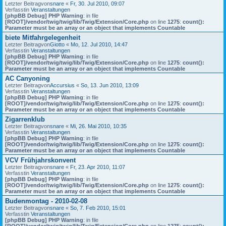
Letzter Beitragvon
snare
«
Fr, 30. Jul 2010, 09:07
Verfasstin
Veranstaltungen
[phpBB Debug] PHP Warning
: in file
[ROOT]/vendor/twig/twig/lib/Twig/Extension/Core.php
on line
1275
:
count():
Parameter must be an array or an object that implements Countable
biete Mitfahrgelegenheit
Letzter Beitragvon
Giotto
«
Mo, 12. Jul 2010, 14:47
Verfasstin
Veranstaltungen
[phpBB Debug] PHP Warning
: in file
[ROOT]/vendor/twig/twig/lib/Twig/Extension/Core.php
on line
1275
:
count():
Parameter must be an array or an object that implements Countable
AC Canyoning
Letzter Beitragvon
Accursius
«
So, 13. Jun 2010, 13:09
Verfasstin
Veranstaltungen
[phpBB Debug] PHP Warning
: in file
[ROOT]/vendor/twig/twig/lib/Twig/Extension/Core.php
on line
1275
:
count():
Parameter must be an array or an object that implements Countable
Zigarrenklub
Letzter Beitragvon
snare
«
Mi, 26. Mai 2010, 10:35
Verfasstin
Veranstaltungen
[phpBB Debug] PHP Warning
: in file
[ROOT]/vendor/twig/twig/lib/Twig/Extension/Core.php
on line
1275
:
count():
Parameter must be an array or an object that implements Countable
VCV Frühjahrskonvent
Letzter Beitragvon
snare
«
Fr, 23. Apr 2010, 11:07
Verfasstin
Veranstaltungen
[phpBB Debug] PHP Warning
: in file
[ROOT]/vendor/twig/twig/lib/Twig/Extension/Core.php
on line
1275
:
count():
Parameter must be an array or an object that implements Countable
Budenmontag - 2010-02-08
Letzter Beitragvon
snare
«
So, 7. Feb 2010, 15:01
Verfasstin
Veranstaltungen
[phpBB Debug] PHP Warning
: in file
[ROOT]/vendor/twig/twig/lib/Twig/Extension/Core.php
on line
1275
:
count():