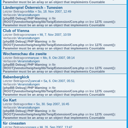
Parameter must be an array or an object that implements Countable
Länderspiel Österreich - Tunesien
Letzter Beitragvon
Mäx
«
So, 18. Nov 2007, 12:49
Verfasstin
Veranstaltungen
[phpBB Debug] PHP Warning
: in file
[ROOT]/vendor/twig/twig/lib/Twig/Extension/Core.php
on line
1275
:
count():
Parameter must be an array or an object that implements Countable
Club of Vienna
Letzter Beitragvon
snare
«
Mi, 7. Nov 2007, 10:59
Verfasstin
Veranstaltungen
[phpBB Debug] PHP Warning
: in file
[ROOT]/vendor/twig/twig/lib/Twig/Extension/Core.php
on line
1275
:
count():
Parameter must be an array or an object that implements Countable
Wochenschau die zweite
Letzter Beitragvon
manyac
«
Mo, 8. Okt 2007, 08:14
Verfasstin
Veranstaltungen
[phpBB Debug] PHP Warning
: in file
[ROOT]/vendor/twig/twig/lib/Twig/Extension/Core.php
on line
1275
:
count():
Parameter must be an array or an object that implements Countable
Babenbergkick
Letzter Beitragvon
Zyancali
«
Sa, 6. Okt 2007, 05:51
Verfasstin
Veranstaltungen
[phpBB Debug] PHP Warning
: in file
[ROOT]/vendor/twig/twig/lib/Twig/Extension/Core.php
on line
1275
:
count():
Parameter must be an array or an object that implements Countable
Go Kart
Letzter Beitragvon
fee
«
So, 30. Sep 2007, 16:45
Verfasstin
Veranstaltungen
[phpBB Debug] PHP Warning
: in file
[ROOT]/vendor/twig/twig/lib/Twig/Extension/Core.php
on line
1275
:
count():
Parameter must be an array or an object that implements Countable
für cineasten
Letzter Beitragvon
snare
«
Mi, 26. Sep 2007, 13:47