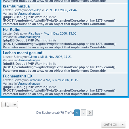
Parameter must be an array or an object that implements Countable
krambummzua
Letzter Beitragvon
aeskulap
«
Sa, 9. Dez 2006, 21:44
Verfasstin
Veranstaltungen
[phpBB Debug] PHP Warning
: in file
[ROOT]/vendor/twig/twig/lib/Twig/Extension/Core.php
on line
1275
:
count():
Parameter must be an array or an object that implements Countable
He. Kultur.
Letzter Beitragvon
Piscibus
«
Mo, 4. Dez 2006, 13:00
Verfasstin
Veranstaltungen
[phpBB Debug] PHP Warning
: in file
[ROOT]/vendor/twig/twig/lib/Twig/Extension/Core.php
on line
1275
:
count():
Parameter must be an array or an object that implements Countable
Lachen macht gesund!
Letzter Beitragvon
Giotto
«
Mi, 8. Nov 2006, 17:21
Verfasstin
Veranstaltungen
[phpBB Debug] PHP Warning
: in file
[ROOT]/vendor/twig/twig/lib/Twig/Extension/Core.php
on line
1275
:
count():
Parameter must be an array or an object that implements Countable
Fuchsenfahrt EX
Letzter Beitragvon
Geronimo
«
Mo, 6. Nov 2006, 11:15
Verfasstin
Veranstaltungen
[phpBB Debug] PHP Warning
: in file
[ROOT]/vendor/twig/twig/lib/Twig/Extension/Core.php
on line
1275
:
count():
Parameter must be an array or an object that implements Countable
1
2
Die Suche ergab 79 Treffer
Nächste
Gehe zu