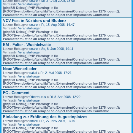
Letzter Beitragvon
snare
«
Mi, 27. Aug 2008, 18:00
Verfasstin
Veranstaltungen
[phpBB Debug] PHP Warning
: in file
[ROOT]/vendor/twig/twig/lib/Twig/Extension/Core.php
on line
1275
:
count():
Parameter must be an array or an object that implements Countable
VCV-Fest in Nüziders und Bludenz
Letzter Beitragvon
snare
«
Fr, 15. Aug 2008, 14:47
Verfasstin
Veranstaltungen
[phpBB Debug] PHP Warning
: in file
[ROOT]/vendor/twig/twig/lib/Twig/Extension/Core.php
on line
1275
:
count():
Parameter must be an array or an object that implements Countable
EM - Falter - Wuchtelwette
Letzter Beitragvon
snare
«
So, 8. Jun 2008, 19:11
Verfasstin
Veranstaltungen
[phpBB Debug] PHP Warning
: in file
[ROOT]/vendor/twig/twig/lib/Twig/Extension/Core.php
on line
1275
:
count():
Parameter must be an array or an object that implements Countable
Neue Wienerlieder
Letzter Beitragvon
saitai
«
Fr, 2. Mai 2008, 17:21
Verfasstin
Veranstaltungen
[phpBB Debug] PHP Warning
: in file
[ROOT]/vendor/twig/twig/lib/Twig/Extension/Core.php
on line
1275
:
count():
Parameter must be an array or an object that implements Countable
FC - Comment
Letzter Beitragvon
Obertaurus
«
Di, 8. Apr 2008, 12:22
Verfasstin
Veranstaltungen
[phpBB Debug] PHP Warning
: in file
[ROOT]/vendor/twig/twig/lib/Twig/Extension/Core.php
on line
1275
:
count():
Parameter must be an array or an object that implements Countable
Einladung zur Eröffnung des Augustinplatzes
Letzter Beitragvon
snare
«
Di, 27. Nov 2007, 13:40
Verfasstin
Veranstaltungen
[phpBB Debug] PHP Warning
: in file
[ROOT]/vendor/twig/twig/lib/Twig/Extension/Core.php
on line
1275
:
count():