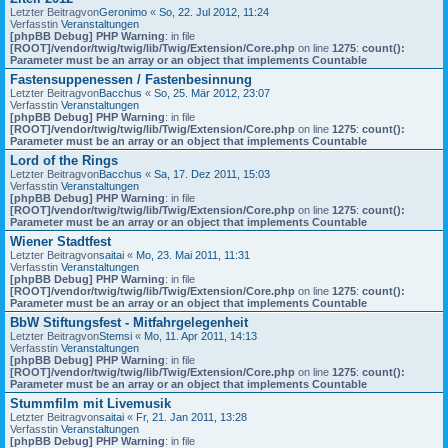
Letzter Beitragvon
Geronimo
«
So, 22. Jul 2012, 11:24
Verfasstin
Veranstaltungen
[phpBB Debug] PHP Warning
: in file
[ROOT]/vendor/twig/twig/lib/Twig/Extension/Core.php
on line
1275
:
count():
Parameter must be an array or an object that implements Countable
Fastensuppenessen / Fastenbesinnung
Letzter Beitragvon
Bacchus
«
So, 25. Mär 2012, 23:07
Verfasstin
Veranstaltungen
[phpBB Debug] PHP Warning
: in file
[ROOT]/vendor/twig/twig/lib/Twig/Extension/Core.php
on line
1275
:
count():
Parameter must be an array or an object that implements Countable
Lord of the Rings
Letzter Beitragvon
Bacchus
«
Sa, 17. Dez 2011, 15:03
Verfasstin
Veranstaltungen
[phpBB Debug] PHP Warning
: in file
[ROOT]/vendor/twig/twig/lib/Twig/Extension/Core.php
on line
1275
:
count():
Parameter must be an array or an object that implements Countable
Wiener Stadtfest
Letzter Beitragvon
saitai
«
Mo, 23. Mai 2011, 11:31
Verfasstin
Veranstaltungen
[phpBB Debug] PHP Warning
: in file
[ROOT]/vendor/twig/twig/lib/Twig/Extension/Core.php
on line
1275
:
count():
Parameter must be an array or an object that implements Countable
BbW Stiftungsfest - Mitfahrgelegenheit
Letzter Beitragvon
Stemsi
«
Mo, 11. Apr 2011, 14:13
Verfasstin
Veranstaltungen
[phpBB Debug] PHP Warning
: in file
[ROOT]/vendor/twig/twig/lib/Twig/Extension/Core.php
on line
1275
:
count():
Parameter must be an array or an object that implements Countable
Stummfilm mit Livemusik
Letzter Beitragvon
saitai
«
Fr, 21. Jan 2011, 13:28
Verfasstin
Veranstaltungen
[phpBB Debug] PHP Warning
: in file