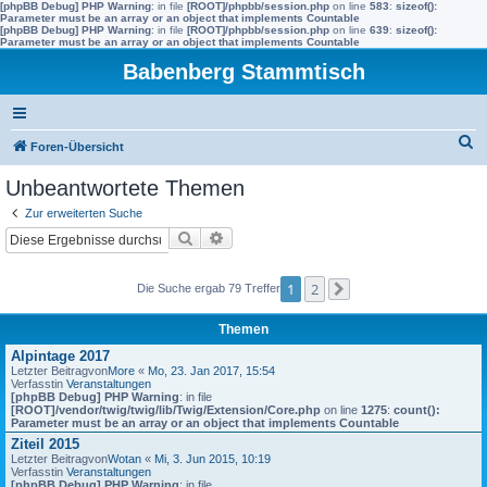
[phpBB Debug] PHP Warning
: in file
[ROOT]/phpbb/session.php
on line
583
:
sizeof():
Parameter must be an array or an object that implements Countable
[phpBB Debug] PHP Warning
: in file
[ROOT]/phpbb/session.php
on line
639
:
sizeof():
Parameter must be an array or an object that implements Countable
Babenberg Stammtisch
S
Foren-Übersicht
u
Unbeantwortete Themen
c
Zur erweiterten Suche
h
Suche
Erweiterte Suche
e
1
2
Die Suche ergab 79 Treffer
Nächste
Themen
Alpintage 2017
Letzter Beitragvon
More
«
Mo, 23. Jan 2017, 15:54
Verfasstin
Veranstaltungen
[phpBB Debug] PHP Warning
: in file
[ROOT]/vendor/twig/twig/lib/Twig/Extension/Core.php
on line
1275
:
count():
Parameter must be an array or an object that implements Countable
Ziteil 2015
Letzter Beitragvon
Wotan
«
Mi, 3. Jun 2015, 10:19
Verfasstin
Veranstaltungen
[phpBB Debug] PHP Warning
: in file