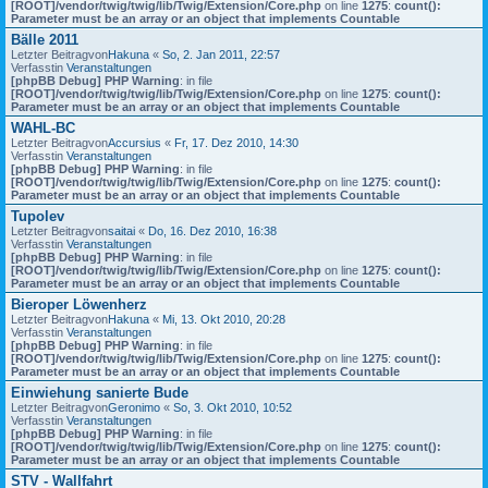
[ROOT]/vendor/twig/twig/lib/Twig/Extension/Core.php
on line
1275
:
count():
Parameter must be an array or an object that implements Countable
Bälle 2011
Letzter Beitragvon
Hakuna
«
So, 2. Jan 2011, 22:57
Verfasstin
Veranstaltungen
[phpBB Debug] PHP Warning
: in file
[ROOT]/vendor/twig/twig/lib/Twig/Extension/Core.php
on line
1275
:
count():
Parameter must be an array or an object that implements Countable
WAHL-BC
Letzter Beitragvon
Accursius
«
Fr, 17. Dez 2010, 14:30
Verfasstin
Veranstaltungen
[phpBB Debug] PHP Warning
: in file
[ROOT]/vendor/twig/twig/lib/Twig/Extension/Core.php
on line
1275
:
count():
Parameter must be an array or an object that implements Countable
Tupolev
Letzter Beitragvon
saitai
«
Do, 16. Dez 2010, 16:38
Verfasstin
Veranstaltungen
[phpBB Debug] PHP Warning
: in file
[ROOT]/vendor/twig/twig/lib/Twig/Extension/Core.php
on line
1275
:
count():
Parameter must be an array or an object that implements Countable
Bieroper Löwenherz
Letzter Beitragvon
Hakuna
«
Mi, 13. Okt 2010, 20:28
Verfasstin
Veranstaltungen
[phpBB Debug] PHP Warning
: in file
[ROOT]/vendor/twig/twig/lib/Twig/Extension/Core.php
on line
1275
:
count():
Parameter must be an array or an object that implements Countable
Einwiehung sanierte Bude
Letzter Beitragvon
Geronimo
«
So, 3. Okt 2010, 10:52
Verfasstin
Veranstaltungen
[phpBB Debug] PHP Warning
: in file
[ROOT]/vendor/twig/twig/lib/Twig/Extension/Core.php
on line
1275
:
count():
Parameter must be an array or an object that implements Countable
STV - Wallfahrt