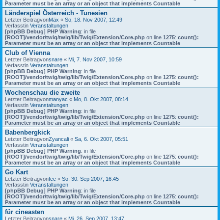
Parameter must be an array or an object that implements Countable
Länderspiel Österreich - Tunesien
Letzter Beitragvon
Mäx
«
So, 18. Nov 2007, 12:49
Verfasstin
Veranstaltungen
[phpBB Debug] PHP Warning
: in file
[ROOT]/vendor/twig/twig/lib/Twig/Extension/Core.php
on line
1275
:
count():
Parameter must be an array or an object that implements Countable
Club of Vienna
Letzter Beitragvon
snare
«
Mi, 7. Nov 2007, 10:59
Verfasstin
Veranstaltungen
[phpBB Debug] PHP Warning
: in file
[ROOT]/vendor/twig/twig/lib/Twig/Extension/Core.php
on line
1275
:
count():
Parameter must be an array or an object that implements Countable
Wochenschau die zweite
Letzter Beitragvon
manyac
«
Mo, 8. Okt 2007, 08:14
Verfasstin
Veranstaltungen
[phpBB Debug] PHP Warning
: in file
[ROOT]/vendor/twig/twig/lib/Twig/Extension/Core.php
on line
1275
:
count():
Parameter must be an array or an object that implements Countable
Babenbergkick
Letzter Beitragvon
Zyancali
«
Sa, 6. Okt 2007, 05:51
Verfasstin
Veranstaltungen
[phpBB Debug] PHP Warning
: in file
[ROOT]/vendor/twig/twig/lib/Twig/Extension/Core.php
on line
1275
:
count():
Parameter must be an array or an object that implements Countable
Go Kart
Letzter Beitragvon
fee
«
So, 30. Sep 2007, 16:45
Verfasstin
Veranstaltungen
[phpBB Debug] PHP Warning
: in file
[ROOT]/vendor/twig/twig/lib/Twig/Extension/Core.php
on line
1275
:
count():
Parameter must be an array or an object that implements Countable
für cineasten
Letzter Beitragvon
snare
«
Mi, 26. Sep 2007, 13:47