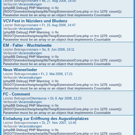
Letzter Beitragvon
snare
«
Mi, 27. Aug 2008, 18:00
Verfasstin
Veranstaltungen
[phpBB Debug] PHP Warning
: in file
[ROOT]/vendor/twig/twig/lib/Twig/Extension/Core.php
on line
1275
:
count():
Parameter must be an array or an object that implements Countable
VCV-Fest in Nüziders und Bludenz
Letzter Beitragvon
snare
«
Fr, 15. Aug 2008, 14:47
Verfasstin
Veranstaltungen
[phpBB Debug] PHP Warning
: in file
[ROOT]/vendor/twig/twig/lib/Twig/Extension/Core.php
on line
1275
:
count():
Parameter must be an array or an object that implements Countable
EM - Falter - Wuchtelwette
Letzter Beitragvon
snare
«
So, 8. Jun 2008, 19:11
Verfasstin
Veranstaltungen
[phpBB Debug] PHP Warning
: in file
[ROOT]/vendor/twig/twig/lib/Twig/Extension/Core.php
on line
1275
:
count():
Parameter must be an array or an object that implements Countable
Neue Wienerlieder
Letzter Beitragvon
saitai
«
Fr, 2. Mai 2008, 17:21
Verfasstin
Veranstaltungen
[phpBB Debug] PHP Warning
: in file
[ROOT]/vendor/twig/twig/lib/Twig/Extension/Core.php
on line
1275
:
count():
Parameter must be an array or an object that implements Countable
FC - Comment
Letzter Beitragvon
Obertaurus
«
Di, 8. Apr 2008, 12:22
Verfasstin
Veranstaltungen
[phpBB Debug] PHP Warning
: in file
[ROOT]/vendor/twig/twig/lib/Twig/Extension/Core.php
on line
1275
:
count():
Parameter must be an array or an object that implements Countable
Einladung zur Eröffnung des Augustinplatzes
Letzter Beitragvon
snare
«
Di, 27. Nov 2007, 13:40
Verfasstin
Veranstaltungen
[phpBB Debug] PHP Warning
: in file
[ROOT]/vendor/twig/twig/lib/Twig/Extension/Core.php
on line
1275
:
count():