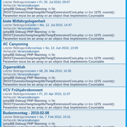
Letzter Beitragvon
snare
«
Fr, 30. Jul 2010, 09:07
Verfasstin
Veranstaltungen
[phpBB Debug] PHP Warning
: in file
[ROOT]/vendor/twig/twig/lib/Twig/Extension/Core.php
on line
1275
:
count():
Parameter must be an array or an object that implements Countable
biete Mitfahrgelegenheit
Letzter Beitragvon
Giotto
«
Mo, 12. Jul 2010, 14:47
Verfasstin
Veranstaltungen
[phpBB Debug] PHP Warning
: in file
[ROOT]/vendor/twig/twig/lib/Twig/Extension/Core.php
on line
1275
:
count():
Parameter must be an array or an object that implements Countable
AC Canyoning
Letzter Beitragvon
Accursius
«
So, 13. Jun 2010, 13:09
Verfasstin
Veranstaltungen
[phpBB Debug] PHP Warning
: in file
[ROOT]/vendor/twig/twig/lib/Twig/Extension/Core.php
on line
1275
:
count():
Parameter must be an array or an object that implements Countable
Zigarrenklub
Letzter Beitragvon
snare
«
Mi, 26. Mai 2010, 10:35
Verfasstin
Veranstaltungen
[phpBB Debug] PHP Warning
: in file
[ROOT]/vendor/twig/twig/lib/Twig/Extension/Core.php
on line
1275
:
count():
Parameter must be an array or an object that implements Countable
VCV Frühjahrskonvent
Letzter Beitragvon
snare
«
Fr, 23. Apr 2010, 11:07
Verfasstin
Veranstaltungen
[phpBB Debug] PHP Warning
: in file
[ROOT]/vendor/twig/twig/lib/Twig/Extension/Core.php
on line
1275
:
count():
Parameter must be an array or an object that implements Countable
Budenmontag - 2010-02-08
Letzter Beitragvon
snare
«
So, 7. Feb 2010, 15:01
Verfasstin
Veranstaltungen
[phpBB Debug] PHP Warning
: in file
[ROOT]/vendor/twig/twig/lib/Twig/Extension/Core.php
on line
1275
:
count():