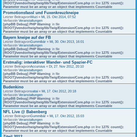
[ROOT]/vendor/twig/twig/lib/Twig/Extension/Core.php
on line
1275
:
count():
Parameter must be an array or an object that implements Countable
Promotionsfassl und Fuxenkreuzkneipe
Letzter Beitragvon
Wuzi
«
Mi, 15. Okt 2014, 07:52
Verfasstin
Veranstaltungen
[phpBB Debug] PHP Warning
: in file
[ROOT]/vendor/twig/twig/lib/Twig/Extension/Core.php
on line
1275
:
count():
Parameter must be an array or an object that implements Countable
Bayern kneipe auf der FB
Letzter Beitragvon
Gummibär
«
Mi, 30. Okt 2013, 16:01
Verfasstin
Veranstaltungen
[phpBB Debug] PHP Warning
: in file
[ROOT]/vendor/twig/twig/lib/Twig/Extension/Core.php
on line
1275
:
count():
Parameter must be an array or an object that implements Countable
Erstmalig: interaktiver Wander- und Spazier-FC
Letzter Beitragvon
Accursius
«
Di, 27. Nov 2012, 20:10
Verfasstin
Veranstaltungen
[phpBB Debug] PHP Warning
: in file
[ROOT]/vendor/twig/twig/lib/Twig/Extension/Core.php
on line
1275
:
count():
Parameter must be an array or an object that implements Countable
Budenkino
Letzter Beitragvon
saitai
«
Mi, 17. Okt 2012, 20:18
Verfasstin
Veranstaltungen
[phpBB Debug] PHP Warning
: in file
[ROOT]/vendor/twig/twig/lib/Twig/Extension/Core.php
on line
1275
:
count():
Parameter must be an array or an object that implements Countable
NFL Live @ Babenberg
Letzter Beitragvon
Gummibär
«
Mi, 17. Okt 2012, 15:03
Verfasstin
Veranstaltungen
[phpBB Debug] PHP Warning
: in file
[ROOT]/vendor/twig/twig/lib/Twig/Extension/Core.php
on line
1275
:
count():
Parameter must be an array or an object that implements Countable
Ziteil 2012