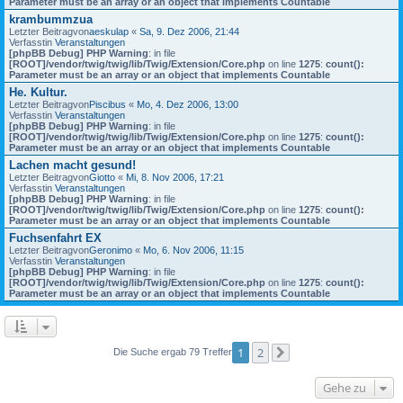
Parameter must be an array or an object that implements Countable
krambummzua
Letzter Beitragvon
aeskulap
«
Sa, 9. Dez 2006, 21:44
Verfasstin
Veranstaltungen
[phpBB Debug] PHP Warning
: in file
[ROOT]/vendor/twig/twig/lib/Twig/Extension/Core.php
on line
1275
:
count():
Parameter must be an array or an object that implements Countable
He. Kultur.
Letzter Beitragvon
Piscibus
«
Mo, 4. Dez 2006, 13:00
Verfasstin
Veranstaltungen
[phpBB Debug] PHP Warning
: in file
[ROOT]/vendor/twig/twig/lib/Twig/Extension/Core.php
on line
1275
:
count():
Parameter must be an array or an object that implements Countable
Lachen macht gesund!
Letzter Beitragvon
Giotto
«
Mi, 8. Nov 2006, 17:21
Verfasstin
Veranstaltungen
[phpBB Debug] PHP Warning
: in file
[ROOT]/vendor/twig/twig/lib/Twig/Extension/Core.php
on line
1275
:
count():
Parameter must be an array or an object that implements Countable
Fuchsenfahrt EX
Letzter Beitragvon
Geronimo
«
Mo, 6. Nov 2006, 11:15
Verfasstin
Veranstaltungen
[phpBB Debug] PHP Warning
: in file
[ROOT]/vendor/twig/twig/lib/Twig/Extension/Core.php
on line
1275
:
count():
Parameter must be an array or an object that implements Countable
1
2
Die Suche ergab 79 Treffer
Nächste
Gehe zu