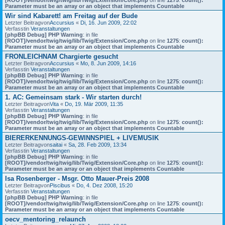
Parameter must be an array or an object that implements Countable
Wir sind Kabarett! am Freitag auf der Bude
Letzter Beitragvon
Accursius
«
Di, 16. Jun 2009, 22:02
Verfasstin
Veranstaltungen
[phpBB Debug] PHP Warning
: in file
[ROOT]/vendor/twig/twig/lib/Twig/Extension/Core.php
on line
1275
:
count():
Parameter must be an array or an object that implements Countable
FRONLEICHNAM Chargierte gesucht
Letzter Beitragvon
Accursius
«
Mo, 8. Jun 2009, 14:16
Verfasstin
Veranstaltungen
[phpBB Debug] PHP Warning
: in file
[ROOT]/vendor/twig/twig/lib/Twig/Extension/Core.php
on line
1275
:
count():
Parameter must be an array or an object that implements Countable
1. AC: Gemeinsam stark - Wir starten durch!
Letzter Beitragvon
Vita
«
Do, 19. Mär 2009, 11:35
Verfasstin
Veranstaltungen
[phpBB Debug] PHP Warning
: in file
[ROOT]/vendor/twig/twig/lib/Twig/Extension/Core.php
on line
1275
:
count():
Parameter must be an array or an object that implements Countable
BIERERKENNUNGS-GEWINNSPIEL + LIVEMUSIK
Letzter Beitragvon
saitai
«
Sa, 28. Feb 2009, 13:34
Verfasstin
Veranstaltungen
[phpBB Debug] PHP Warning
: in file
[ROOT]/vendor/twig/twig/lib/Twig/Extension/Core.php
on line
1275
:
count():
Parameter must be an array or an object that implements Countable
Isa Rosenberger - Msgr. Otto Mauer-Preis 2008
Letzter Beitragvon
Piscibus
«
Do, 4. Dez 2008, 15:20
Verfasstin
Veranstaltungen
[phpBB Debug] PHP Warning
: in file
[ROOT]/vendor/twig/twig/lib/Twig/Extension/Core.php
on line
1275
:
count():
Parameter must be an array or an object that implements Countable
oecv_mentoring_relaunch