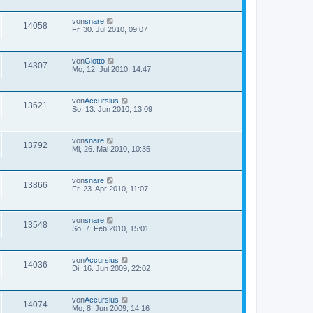
von
snare
14058
Fr, 30. Jul 2010, 09:07
von
Giotto
14307
Mo, 12. Jul 2010, 14:47
von
Accursius
13621
So, 13. Jun 2010, 13:09
von
snare
13792
Mi, 26. Mai 2010, 10:35
von
snare
13866
Fr, 23. Apr 2010, 11:07
von
snare
13548
So, 7. Feb 2010, 15:01
von
Accursius
14036
Di, 16. Jun 2009, 22:02
von
Accursius
14074
Mo, 8. Jun 2009, 14:16