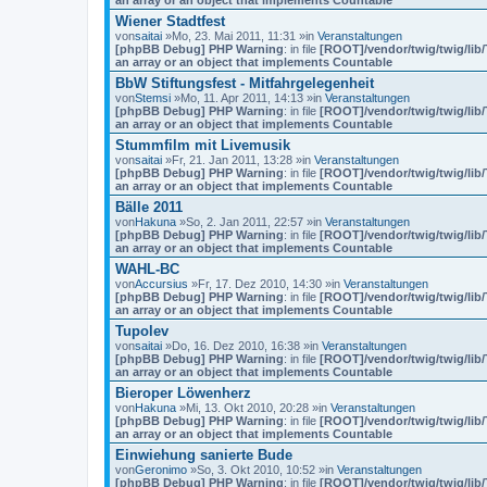
an array or an object that implements Countable
Wiener Stadtfest
von
saitai
»Mo, 23. Mai 2011, 11:31 »in
Veranstaltungen
[phpBB Debug] PHP Warning
: in file
[ROOT]/vendor/twig/twig/lib
an array or an object that implements Countable
BbW Stiftungsfest - Mitfahrgelegenheit
von
Stemsi
»Mo, 11. Apr 2011, 14:13 »in
Veranstaltungen
[phpBB Debug] PHP Warning
: in file
[ROOT]/vendor/twig/twig/lib
an array or an object that implements Countable
Stummfilm mit Livemusik
von
saitai
»Fr, 21. Jan 2011, 13:28 »in
Veranstaltungen
[phpBB Debug] PHP Warning
: in file
[ROOT]/vendor/twig/twig/lib
an array or an object that implements Countable
Bälle 2011
von
Hakuna
»So, 2. Jan 2011, 22:57 »in
Veranstaltungen
[phpBB Debug] PHP Warning
: in file
[ROOT]/vendor/twig/twig/lib
an array or an object that implements Countable
WAHL-BC
von
Accursius
»Fr, 17. Dez 2010, 14:30 »in
Veranstaltungen
[phpBB Debug] PHP Warning
: in file
[ROOT]/vendor/twig/twig/lib
an array or an object that implements Countable
Tupolev
von
saitai
»Do, 16. Dez 2010, 16:38 »in
Veranstaltungen
[phpBB Debug] PHP Warning
: in file
[ROOT]/vendor/twig/twig/lib
an array or an object that implements Countable
Bieroper Löwenherz
von
Hakuna
»Mi, 13. Okt 2010, 20:28 »in
Veranstaltungen
[phpBB Debug] PHP Warning
: in file
[ROOT]/vendor/twig/twig/lib
an array or an object that implements Countable
Einwiehung sanierte Bude
von
Geronimo
»So, 3. Okt 2010, 10:52 »in
Veranstaltungen
[phpBB Debug] PHP Warning
: in file
[ROOT]/vendor/twig/twig/lib