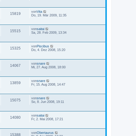
von
Vita
15819
Do, 19. Mär 2009, 11:35
von
saitai
15515
Sa, 28. Feb 2009, 13:34
von
Piscibus
15325
Do, 4. Dez 2008, 15:20
von
snare
14067
Mi, 27. Aug 2008, 18:00
von
snare
13859
Fr, 15. Aug 2008, 14:47
von
snare
15075
So, 8. Jun 2008, 19:11
von
saitai
14080
Fr, 2. Mai 2008, 17:21
von
Obertaurus
15388