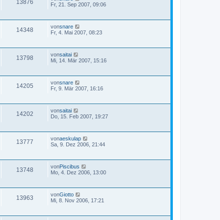
13876
Fr, 21. Sep 2007, 09:06
von
snare
14348
Fr, 4. Mai 2007, 08:23
von
saitai
13798
Mi, 14. Mär 2007, 15:16
von
snare
14205
Fr, 9. Mär 2007, 16:16
von
saitai
14202
Do, 15. Feb 2007, 19:27
von
aeskulap
13777
Sa, 9. Dez 2006, 21:44
von
Piscibus
13748
Mo, 4. Dez 2006, 13:00
von
Giotto
13963
Mi, 8. Nov 2006, 17:21