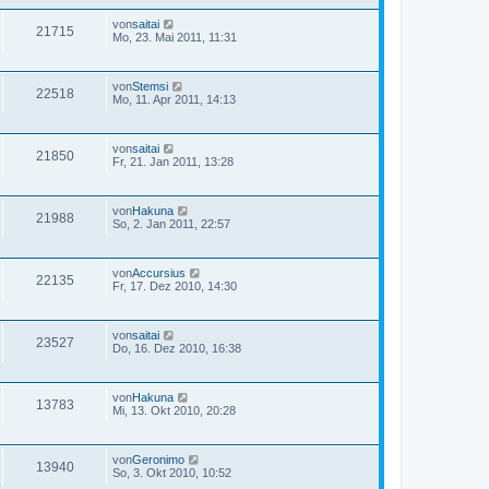
von
saitai
21715
Mo, 23. Mai 2011, 11:31
von
Stemsi
22518
Mo, 11. Apr 2011, 14:13
von
saitai
21850
Fr, 21. Jan 2011, 13:28
von
Hakuna
21988
So, 2. Jan 2011, 22:57
von
Accursius
22135
Fr, 17. Dez 2010, 14:30
von
saitai
23527
Do, 16. Dez 2010, 16:38
von
Hakuna
13783
Mi, 13. Okt 2010, 20:28
von
Geronimo
13940
So, 3. Okt 2010, 10:52