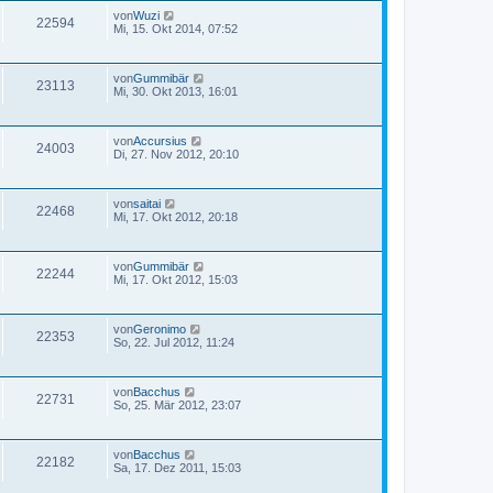
von
Wuzi
22594
Mi, 15. Okt 2014, 07:52
von
Gummibär
23113
Mi, 30. Okt 2013, 16:01
von
Accursius
24003
Di, 27. Nov 2012, 20:10
von
saitai
22468
Mi, 17. Okt 2012, 20:18
von
Gummibär
22244
Mi, 17. Okt 2012, 15:03
von
Geronimo
22353
So, 22. Jul 2012, 11:24
von
Bacchus
22731
So, 25. Mär 2012, 23:07
von
Bacchus
22182
Sa, 17. Dez 2011, 15:03