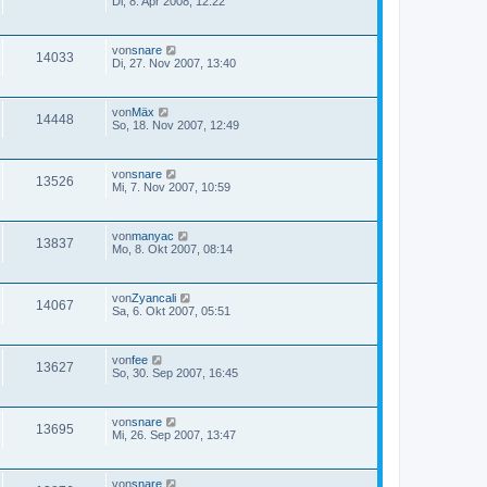
Di, 8. Apr 2008, 12:22
von
snare
14033
Di, 27. Nov 2007, 13:40
von
Mäx
14448
So, 18. Nov 2007, 12:49
von
snare
13526
Mi, 7. Nov 2007, 10:59
von
manyac
13837
Mo, 8. Okt 2007, 08:14
von
Zyancali
14067
Sa, 6. Okt 2007, 05:51
von
fee
13627
So, 30. Sep 2007, 16:45
von
snare
13695
Mi, 26. Sep 2007, 13:47
von
snare