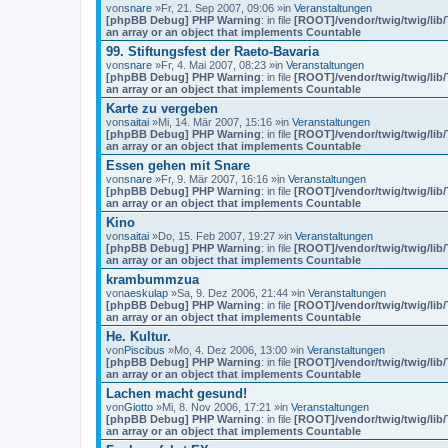
von
snare
»Fr, 21. Sep 2007, 09:06 »in
Veranstaltungen
[phpBB Debug] PHP Warning
: in file
[ROOT]/vendor/twig/twig/lib
an array or an object that implements Countable
99. Stiftungsfest der Raeto-Bavaria
von
snare
»Fr, 4. Mai 2007, 08:23 »in
Veranstaltungen
[phpBB Debug] PHP Warning
: in file
[ROOT]/vendor/twig/twig/lib
an array or an object that implements Countable
Karte zu vergeben
von
saitai
»Mi, 14. Mär 2007, 15:16 »in
Veranstaltungen
[phpBB Debug] PHP Warning
: in file
[ROOT]/vendor/twig/twig/lib
an array or an object that implements Countable
Essen gehen mit Snare
von
snare
»Fr, 9. Mär 2007, 16:16 »in
Veranstaltungen
[phpBB Debug] PHP Warning
: in file
[ROOT]/vendor/twig/twig/lib
an array or an object that implements Countable
Kino
von
saitai
»Do, 15. Feb 2007, 19:27 »in
Veranstaltungen
[phpBB Debug] PHP Warning
: in file
[ROOT]/vendor/twig/twig/lib
an array or an object that implements Countable
krambummzua
von
aeskulap
»Sa, 9. Dez 2006, 21:44 »in
Veranstaltungen
[phpBB Debug] PHP Warning
: in file
[ROOT]/vendor/twig/twig/lib
an array or an object that implements Countable
He. Kultur.
von
Piscibus
»Mo, 4. Dez 2006, 13:00 »in
Veranstaltungen
[phpBB Debug] PHP Warning
: in file
[ROOT]/vendor/twig/twig/lib
an array or an object that implements Countable
Lachen macht gesund!
von
Giotto
»Mi, 8. Nov 2006, 17:21 »in
Veranstaltungen
[phpBB Debug] PHP Warning
: in file
[ROOT]/vendor/twig/twig/lib
an array or an object that implements Countable