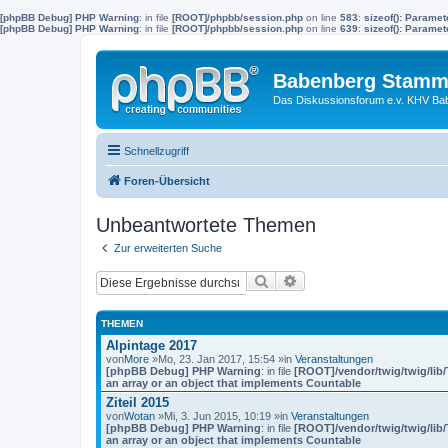
[phpBB Debug] PHP Warning
: in file
[ROOT]/phpbb/session.php
on line
583
:
sizeof(): Parame
[phpBB Debug] PHP Warning
: in file
[ROOT]/phpbb/session.php
on line
639
:
sizeof(): Parame
Babenberg Stamm
Das Diskussionsforum e.v. KHV Ba
Schnellzugriff
Foren-Übersicht
Unbeantwortete Themen
Zur erweiterten Suche
Suche
Erweiterte Suche
THEMEN
Alpintage 2017
von
More
»Mo, 23. Jan 2017, 15:54 »in
Veranstaltungen
[phpBB Debug] PHP Warning
: in file
[ROOT]/vendor/twig/twig/lib
an array or an object that implements Countable
Ziteil 2015
von
Wotan
»Mi, 3. Jun 2015, 10:19 »in
Veranstaltungen
[phpBB Debug] PHP Warning
: in file
[ROOT]/vendor/twig/twig/lib
an array or an object that implements Countable