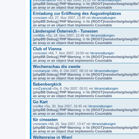
von
Obertaurus
»Di, 8. Apr 2008, 12:22 »in
Veranstaltungen
[phpBB Debug] PHP Warning
: in file
[ROOT]/vendor/twig/twig/lib
an array or an object that implements Countable
Einladung zur Eröffnung des Augustinplatzes
von
snare
»Di, 27. Nov 2007, 13:40 »in
Veranstaltungen
[phpBB Debug] PHP Warning
: in file
[ROOT]/vendor/twig/twig/lib
an array or an object that implements Countable
Länderspiel Österreich - Tunesien
von
Mäx
»So, 18. Nov 2007, 12:49 »in
Veranstaltungen
[phpBB Debug] PHP Warning
: in file
[ROOT]/vendor/twig/twig/lib
an array or an object that implements Countable
Club of Vienna
von
snare
»Mi, 7. Nov 2007, 10:59 »in
Veranstaltungen
[phpBB Debug] PHP Warning
: in file
[ROOT]/vendor/twig/twig/lib
an array or an object that implements Countable
Wochenschau die zweite
von
manyac
»Mo, 8. Okt 2007, 08:14 »in
Veranstaltungen
[phpBB Debug] PHP Warning
: in file
[ROOT]/vendor/twig/twig/lib
an array or an object that implements Countable
Babenbergkick
von
Zyancali
»Sa, 6. Okt 2007, 05:51 »in
Veranstaltungen
[phpBB Debug] PHP Warning
: in file
[ROOT]/vendor/twig/twig/lib
an array or an object that implements Countable
Go Kart
von
fee
»So, 30. Sep 2007, 16:45 »in
Veranstaltungen
[phpBB Debug] PHP Warning
: in file
[ROOT]/vendor/twig/twig/lib
an array or an object that implements Countable
für cineasten
von
snare
»Mi, 26. Sep 2007, 13:47 »in
Veranstaltungen
[phpBB Debug] PHP Warning
: in file
[ROOT]/vendor/twig/twig/lib
an array or an object that implements Countable
Weltenreise in Wien!