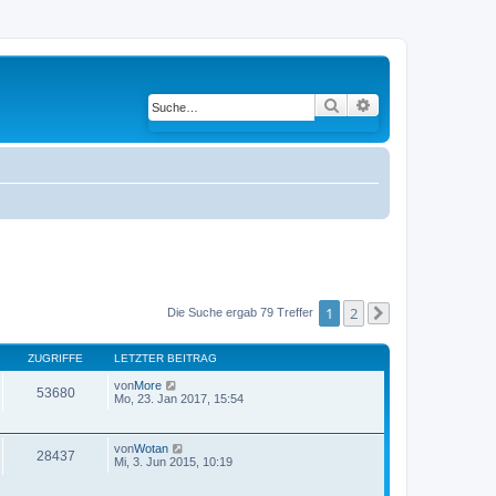
Suche
Erweiterte Suche
1
2
Die Suche ergab 79 Treffer
Nächste
ZUGRIFFE
LETZTER BEITRAG
von
More
53680
Mo, 23. Jan 2017, 15:54
von
Wotan
28437
Mi, 3. Jun 2015, 10:19