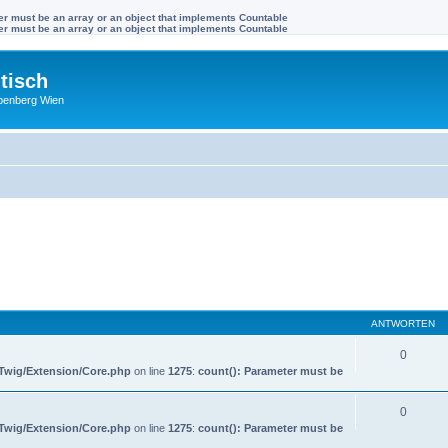
ter must be an array or an object that implements Countable
ter must be an array or an object that implements Countable
tisch
benberg Wien
ANTWORTEN
0
/Twig/Extension/Core.php
on line
1275
:
count(): Parameter must be
0
/Twig/Extension/Core.php
on line
1275
:
count(): Parameter must be