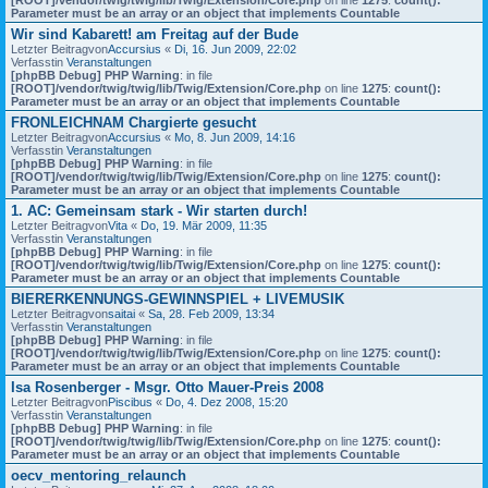
Parameter must be an array or an object that implements Countable
Wir sind Kabarett! am Freitag auf der Bude
Letzter Beitragvon
Accursius
«
Di, 16. Jun 2009, 22:02
Verfasstin
Veranstaltungen
[phpBB Debug] PHP Warning
: in file
[ROOT]/vendor/twig/twig/lib/Twig/Extension/Core.php
on line
1275
:
count():
Parameter must be an array or an object that implements Countable
FRONLEICHNAM Chargierte gesucht
Letzter Beitragvon
Accursius
«
Mo, 8. Jun 2009, 14:16
Verfasstin
Veranstaltungen
[phpBB Debug] PHP Warning
: in file
[ROOT]/vendor/twig/twig/lib/Twig/Extension/Core.php
on line
1275
:
count():
Parameter must be an array or an object that implements Countable
1. AC: Gemeinsam stark - Wir starten durch!
Letzter Beitragvon
Vita
«
Do, 19. Mär 2009, 11:35
Verfasstin
Veranstaltungen
[phpBB Debug] PHP Warning
: in file
[ROOT]/vendor/twig/twig/lib/Twig/Extension/Core.php
on line
1275
:
count():
Parameter must be an array or an object that implements Countable
BIERERKENNUNGS-GEWINNSPIEL + LIVEMUSIK
Letzter Beitragvon
saitai
«
Sa, 28. Feb 2009, 13:34
Verfasstin
Veranstaltungen
[phpBB Debug] PHP Warning
: in file
[ROOT]/vendor/twig/twig/lib/Twig/Extension/Core.php
on line
1275
:
count():
Parameter must be an array or an object that implements Countable
Isa Rosenberger - Msgr. Otto Mauer-Preis 2008
Letzter Beitragvon
Piscibus
«
Do, 4. Dez 2008, 15:20
Verfasstin
Veranstaltungen
[phpBB Debug] PHP Warning
: in file
[ROOT]/vendor/twig/twig/lib/Twig/Extension/Core.php
on line
1275
:
count():
Parameter must be an array or an object that implements Countable
oecv_mentoring_relaunch