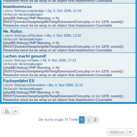
Parameter must be an array or an object that implements Countable
krambummzua
Letzter Beitragvon
aeskulap
«
Sa, 9. Dez 2006, 21:44
Verfasstin
Veranstaltungen
[phpBB Debug] PHP Warning
: in file
[ROOT]/vendor/twig/twig/lib/Twig/Extension/Core.php
on line
1275
:
count():
Parameter must be an array or an object that implements Countable
He. Kultur.
Letzter Beitragvon
Piscibus
«
Mo, 4. Dez 2006, 13:00
Verfasstin
Veranstaltungen
[phpBB Debug] PHP Warning
: in file
[ROOT]/vendor/twig/twig/lib/Twig/Extension/Core.php
on line
1275
:
count():
Parameter must be an array or an object that implements Countable
Lachen macht gesund!
Letzter Beitragvon
Giotto
«
Mi, 8. Nov 2006, 17:21
Verfasstin
Veranstaltungen
[phpBB Debug] PHP Warning
: in file
[ROOT]/vendor/twig/twig/lib/Twig/Extension/Core.php
on line
1275
:
count():
Parameter must be an array or an object that implements Countable
Fuchsenfahrt EX
Letzter Beitragvon
Geronimo
«
Mo, 6. Nov 2006, 11:15
Verfasstin
Veranstaltungen
[phpBB Debug] PHP Warning
: in file
[ROOT]/vendor/twig/twig/lib/Twig/Extension/Core.php
on line
1275
:
count():
Parameter must be an array or an object that implements Countable
1
2
Die Suche ergab 79 Treffer
Nächste
Gehe zu