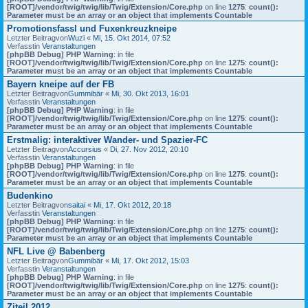
[ROOT]/vendor/twig/twig/lib/Twig/Extension/Core.php
on line
1275
:
count():
Parameter must be an array or an object that implements Countable
Promotionsfassl und Fuxenkreuzkneipe
Letzter Beitragvon
Wuzi
«
Mi, 15. Okt 2014, 07:52
Verfasstin
Veranstaltungen
[phpBB Debug] PHP Warning
: in file
[ROOT]/vendor/twig/twig/lib/Twig/Extension/Core.php
on line
1275
:
count():
Parameter must be an array or an object that implements Countable
Bayern kneipe auf der FB
Letzter Beitragvon
Gummibär
«
Mi, 30. Okt 2013, 16:01
Verfasstin
Veranstaltungen
[phpBB Debug] PHP Warning
: in file
[ROOT]/vendor/twig/twig/lib/Twig/Extension/Core.php
on line
1275
:
count():
Parameter must be an array or an object that implements Countable
Erstmalig: interaktiver Wander- und Spazier-FC
Letzter Beitragvon
Accursius
«
Di, 27. Nov 2012, 20:10
Verfasstin
Veranstaltungen
[phpBB Debug] PHP Warning
: in file
[ROOT]/vendor/twig/twig/lib/Twig/Extension/Core.php
on line
1275
:
count():
Parameter must be an array or an object that implements Countable
Budenkino
Letzter Beitragvon
saitai
«
Mi, 17. Okt 2012, 20:18
Verfasstin
Veranstaltungen
[phpBB Debug] PHP Warning
: in file
[ROOT]/vendor/twig/twig/lib/Twig/Extension/Core.php
on line
1275
:
count():
Parameter must be an array or an object that implements Countable
NFL Live @ Babenberg
Letzter Beitragvon
Gummibär
«
Mi, 17. Okt 2012, 15:03
Verfasstin
Veranstaltungen
[phpBB Debug] PHP Warning
: in file
[ROOT]/vendor/twig/twig/lib/Twig/Extension/Core.php
on line
1275
:
count():
Parameter must be an array or an object that implements Countable
Ziteil 2012