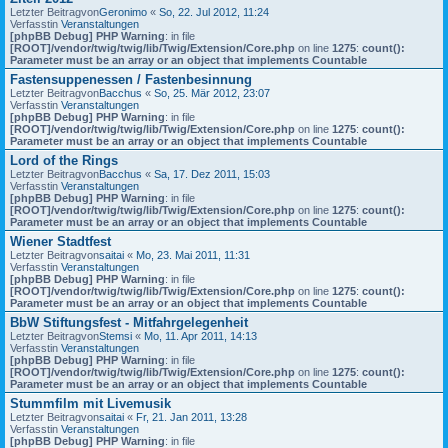
Letzter Beitragvon
Geronimo
«
So, 22. Jul 2012, 11:24
Verfasstin
Veranstaltungen
[phpBB Debug] PHP Warning
: in file
[ROOT]/vendor/twig/twig/lib/Twig/Extension/Core.php
on line
1275
:
count():
Parameter must be an array or an object that implements Countable
Fastensuppenessen / Fastenbesinnung
Letzter Beitragvon
Bacchus
«
So, 25. Mär 2012, 23:07
Verfasstin
Veranstaltungen
[phpBB Debug] PHP Warning
: in file
[ROOT]/vendor/twig/twig/lib/Twig/Extension/Core.php
on line
1275
:
count():
Parameter must be an array or an object that implements Countable
Lord of the Rings
Letzter Beitragvon
Bacchus
«
Sa, 17. Dez 2011, 15:03
Verfasstin
Veranstaltungen
[phpBB Debug] PHP Warning
: in file
[ROOT]/vendor/twig/twig/lib/Twig/Extension/Core.php
on line
1275
:
count():
Parameter must be an array or an object that implements Countable
Wiener Stadtfest
Letzter Beitragvon
saitai
«
Mo, 23. Mai 2011, 11:31
Verfasstin
Veranstaltungen
[phpBB Debug] PHP Warning
: in file
[ROOT]/vendor/twig/twig/lib/Twig/Extension/Core.php
on line
1275
:
count():
Parameter must be an array or an object that implements Countable
BbW Stiftungsfest - Mitfahrgelegenheit
Letzter Beitragvon
Stemsi
«
Mo, 11. Apr 2011, 14:13
Verfasstin
Veranstaltungen
[phpBB Debug] PHP Warning
: in file
[ROOT]/vendor/twig/twig/lib/Twig/Extension/Core.php
on line
1275
:
count():
Parameter must be an array or an object that implements Countable
Stummfilm mit Livemusik
Letzter Beitragvon
saitai
«
Fr, 21. Jan 2011, 13:28
Verfasstin
Veranstaltungen
[phpBB Debug] PHP Warning
: in file