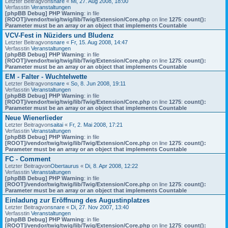
Letzter Beitragvon
snare
«
Mi, 27. Aug 2008, 18:00
Verfasstin
Veranstaltungen
[phpBB Debug] PHP Warning
: in file
[ROOT]/vendor/twig/twig/lib/Twig/Extension/Core.php
on line
1275
:
count():
Parameter must be an array or an object that implements Countable
VCV-Fest in Nüziders und Bludenz
Letzter Beitragvon
snare
«
Fr, 15. Aug 2008, 14:47
Verfasstin
Veranstaltungen
[phpBB Debug] PHP Warning
: in file
[ROOT]/vendor/twig/twig/lib/Twig/Extension/Core.php
on line
1275
:
count():
Parameter must be an array or an object that implements Countable
EM - Falter - Wuchtelwette
Letzter Beitragvon
snare
«
So, 8. Jun 2008, 19:11
Verfasstin
Veranstaltungen
[phpBB Debug] PHP Warning
: in file
[ROOT]/vendor/twig/twig/lib/Twig/Extension/Core.php
on line
1275
:
count():
Parameter must be an array or an object that implements Countable
Neue Wienerlieder
Letzter Beitragvon
saitai
«
Fr, 2. Mai 2008, 17:21
Verfasstin
Veranstaltungen
[phpBB Debug] PHP Warning
: in file
[ROOT]/vendor/twig/twig/lib/Twig/Extension/Core.php
on line
1275
:
count():
Parameter must be an array or an object that implements Countable
FC - Comment
Letzter Beitragvon
Obertaurus
«
Di, 8. Apr 2008, 12:22
Verfasstin
Veranstaltungen
[phpBB Debug] PHP Warning
: in file
[ROOT]/vendor/twig/twig/lib/Twig/Extension/Core.php
on line
1275
:
count():
Parameter must be an array or an object that implements Countable
Einladung zur Eröffnung des Augustinplatzes
Letzter Beitragvon
snare
«
Di, 27. Nov 2007, 13:40
Verfasstin
Veranstaltungen
[phpBB Debug] PHP Warning
: in file
[ROOT]/vendor/twig/twig/lib/Twig/Extension/Core.php
on line
1275
:
count():