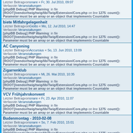
Letzter Beitragvon
snare
«
Fr, 30. Jul 2010, 09:07
Verfasstin
Veranstaltungen
[phpBB Debug] PHP Warning
: in file
[ROOT]/vendor/twig/twig/lib/Twig/Extension/Core.php
on line
1275
:
count():
Parameter must be an array or an object that implements Countable
biete Mitfahrgelegenheit
Letzter Beitragvon
Giotto
«
Mo, 12. Jul 2010, 14:47
Verfasstin
Veranstaltungen
[phpBB Debug] PHP Warning
: in file
[ROOT]/vendor/twig/twig/lib/Twig/Extension/Core.php
on line
1275
:
count():
Parameter must be an array or an object that implements Countable
AC Canyoning
Letzter Beitragvon
Accursius
«
So, 13. Jun 2010, 13:09
Verfasstin
Veranstaltungen
[phpBB Debug] PHP Warning
: in file
[ROOT]/vendor/twig/twig/lib/Twig/Extension/Core.php
on line
1275
:
count():
Parameter must be an array or an object that implements Countable
Zigarrenklub
Letzter Beitragvon
snare
«
Mi, 26. Mai 2010, 10:35
Verfasstin
Veranstaltungen
[phpBB Debug] PHP Warning
: in file
[ROOT]/vendor/twig/twig/lib/Twig/Extension/Core.php
on line
1275
:
count():
Parameter must be an array or an object that implements Countable
VCV Frühjahrskonvent
Letzter Beitragvon
snare
«
Fr, 23. Apr 2010, 11:07
Verfasstin
Veranstaltungen
[phpBB Debug] PHP Warning
: in file
[ROOT]/vendor/twig/twig/lib/Twig/Extension/Core.php
on line
1275
:
count():
Parameter must be an array or an object that implements Countable
Budenmontag - 2010-02-08
Letzter Beitragvon
snare
«
So, 7. Feb 2010, 15:01
Verfasstin
Veranstaltungen
[phpBB Debug] PHP Warning
: in file
[ROOT]/vendor/twig/twig/lib/Twig/Extension/Core.php
on line
1275
:
count():