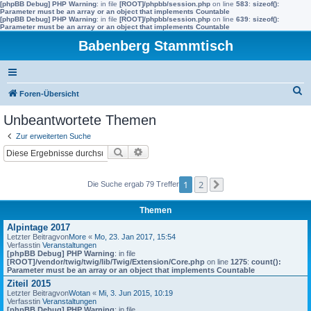
[phpBB Debug] PHP Warning
: in file
[ROOT]/phpbb/session.php
on line
583
:
sizeof():
Parameter must be an array or an object that implements Countable
[phpBB Debug] PHP Warning
: in file
[ROOT]/phpbb/session.php
on line
639
:
sizeof():
Parameter must be an array or an object that implements Countable
Babenberg Stammtisch
S
Foren-Übersicht
u
Unbeantwortete Themen
c
Zur erweiterten Suche
h
Suche
Erweiterte Suche
e
1
2
Die Suche ergab 79 Treffer
Nächste
Themen
Alpintage 2017
Letzter Beitragvon
More
«
Mo, 23. Jan 2017, 15:54
Verfasstin
Veranstaltungen
[phpBB Debug] PHP Warning
: in file
[ROOT]/vendor/twig/twig/lib/Twig/Extension/Core.php
on line
1275
:
count():
Parameter must be an array or an object that implements Countable
Ziteil 2015
Letzter Beitragvon
Wotan
«
Mi, 3. Jun 2015, 10:19
Verfasstin
Veranstaltungen
[phpBB Debug] PHP Warning
: in file