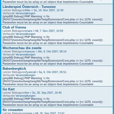
Parameter must be an array or an object that implements Countable
Länderspiel Österreich - Tunesien
Letzter Beitragvon
Mäx
«
So, 18. Nov 2007, 12:49
Verfasstin
Veranstaltungen
[phpBB Debug] PHP Warning
: in file
[ROOT]/vendor/twig/twig/lib/Twig/Extension/Core.php
on line
1275
:
count():
Parameter must be an array or an object that implements Countable
Club of Vienna
Letzter Beitragvon
snare
«
Mi, 7. Nov 2007, 10:59
Verfasstin
Veranstaltungen
[phpBB Debug] PHP Warning
: in file
[ROOT]/vendor/twig/twig/lib/Twig/Extension/Core.php
on line
1275
:
count():
Parameter must be an array or an object that implements Countable
Wochenschau die zweite
Letzter Beitragvon
manyac
«
Mo, 8. Okt 2007, 08:14
Verfasstin
Veranstaltungen
[phpBB Debug] PHP Warning
: in file
[ROOT]/vendor/twig/twig/lib/Twig/Extension/Core.php
on line
1275
:
count():
Parameter must be an array or an object that implements Countable
Babenbergkick
Letzter Beitragvon
Zyancali
«
Sa, 6. Okt 2007, 05:51
Verfasstin
Veranstaltungen
[phpBB Debug] PHP Warning
: in file
[ROOT]/vendor/twig/twig/lib/Twig/Extension/Core.php
on line
1275
:
count():
Parameter must be an array or an object that implements Countable
Go Kart
Letzter Beitragvon
fee
«
So, 30. Sep 2007, 16:45
Verfasstin
Veranstaltungen
[phpBB Debug] PHP Warning
: in file
[ROOT]/vendor/twig/twig/lib/Twig/Extension/Core.php
on line
1275
:
count():
Parameter must be an array or an object that implements Countable
für cineasten
Letzter Beitragvon
snare
«
Mi, 26. Sep 2007, 13:47