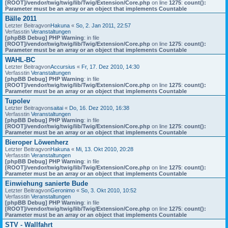
[ROOT]/vendor/twig/twig/lib/Twig/Extension/Core.php
on line
1275
:
count():
Parameter must be an array or an object that implements Countable
Bälle 2011
Letzter Beitragvon
Hakuna
«
So, 2. Jan 2011, 22:57
Verfasstin
Veranstaltungen
[phpBB Debug] PHP Warning
: in file
[ROOT]/vendor/twig/twig/lib/Twig/Extension/Core.php
on line
1275
:
count():
Parameter must be an array or an object that implements Countable
WAHL-BC
Letzter Beitragvon
Accursius
«
Fr, 17. Dez 2010, 14:30
Verfasstin
Veranstaltungen
[phpBB Debug] PHP Warning
: in file
[ROOT]/vendor/twig/twig/lib/Twig/Extension/Core.php
on line
1275
:
count():
Parameter must be an array or an object that implements Countable
Tupolev
Letzter Beitragvon
saitai
«
Do, 16. Dez 2010, 16:38
Verfasstin
Veranstaltungen
[phpBB Debug] PHP Warning
: in file
[ROOT]/vendor/twig/twig/lib/Twig/Extension/Core.php
on line
1275
:
count():
Parameter must be an array or an object that implements Countable
Bieroper Löwenherz
Letzter Beitragvon
Hakuna
«
Mi, 13. Okt 2010, 20:28
Verfasstin
Veranstaltungen
[phpBB Debug] PHP Warning
: in file
[ROOT]/vendor/twig/twig/lib/Twig/Extension/Core.php
on line
1275
:
count():
Parameter must be an array or an object that implements Countable
Einwiehung sanierte Bude
Letzter Beitragvon
Geronimo
«
So, 3. Okt 2010, 10:52
Verfasstin
Veranstaltungen
[phpBB Debug] PHP Warning
: in file
[ROOT]/vendor/twig/twig/lib/Twig/Extension/Core.php
on line
1275
:
count():
Parameter must be an array or an object that implements Countable
STV - Wallfahrt