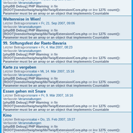
Verfasstin
Veranstaltungen
[phpBB Debug] PHP Warning
: in file
[ROOT]/vendor/twig/twig/lib/Twig/Extension/Core.php
on line
1275
:
count():
Parameter must be an array or an object that implements Countable
Weltenreise in Wien!
Letzter Beitragvon
snare
«
Fr, 21. Sep 2007, 09:06
Verfasstin
Veranstaltungen
[phpBB Debug] PHP Warning
: in file
[ROOT]/vendor/twig/twig/lib/Twig/Extension/Core.php
on line
1275
:
count():
Parameter must be an array or an object that implements Countable
99. Stiftungsfest der Raeto-Bavaria
Letzter Beitragvon
snare
«
Fr, 4. Mai 2007, 08:23
Verfasstin
Veranstaltungen
[phpBB Debug] PHP Warning
: in file
[ROOT]/vendor/twig/twig/lib/Twig/Extension/Core.php
on line
1275
:
count():
Parameter must be an array or an object that implements Countable
Karte zu vergeben
Letzter Beitragvon
saitai
«
Mi, 14. Mär 2007, 15:16
Verfasstin
Veranstaltungen
[phpBB Debug] PHP Warning
: in file
[ROOT]/vendor/twig/twig/lib/Twig/Extension/Core.php
on line
1275
:
count():
Parameter must be an array or an object that implements Countable
Essen gehen mit Snare
Letzter Beitragvon
snare
«
Fr, 9. Mär 2007, 16:16
Verfasstin
Veranstaltungen
[phpBB Debug] PHP Warning
: in file
[ROOT]/vendor/twig/twig/lib/Twig/Extension/Core.php
on line
1275
:
count():
Parameter must be an array or an object that implements Countable
Kino
Letzter Beitragvon
saitai
«
Do, 15. Feb 2007, 19:27
Verfasstin
Veranstaltungen
[phpBB Debug] PHP Warning
: in file
[ROOT]/vendor/twig/twig/lib/Twig/Extension/Core.php
on line
1275
:
count():