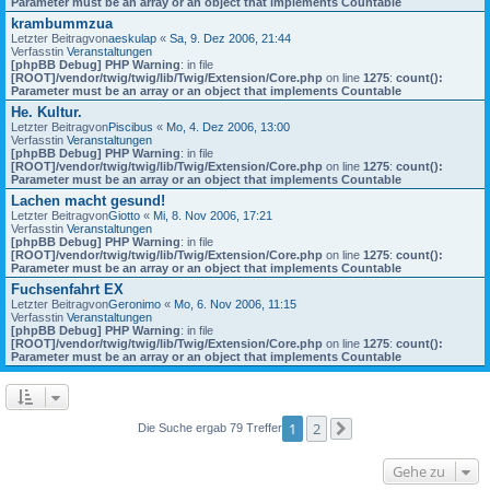
Parameter must be an array or an object that implements Countable
krambummzua
Letzter Beitragvon
aeskulap
«
Sa, 9. Dez 2006, 21:44
Verfasstin
Veranstaltungen
[phpBB Debug] PHP Warning
: in file
[ROOT]/vendor/twig/twig/lib/Twig/Extension/Core.php
on line
1275
:
count():
Parameter must be an array or an object that implements Countable
He. Kultur.
Letzter Beitragvon
Piscibus
«
Mo, 4. Dez 2006, 13:00
Verfasstin
Veranstaltungen
[phpBB Debug] PHP Warning
: in file
[ROOT]/vendor/twig/twig/lib/Twig/Extension/Core.php
on line
1275
:
count():
Parameter must be an array or an object that implements Countable
Lachen macht gesund!
Letzter Beitragvon
Giotto
«
Mi, 8. Nov 2006, 17:21
Verfasstin
Veranstaltungen
[phpBB Debug] PHP Warning
: in file
[ROOT]/vendor/twig/twig/lib/Twig/Extension/Core.php
on line
1275
:
count():
Parameter must be an array or an object that implements Countable
Fuchsenfahrt EX
Letzter Beitragvon
Geronimo
«
Mo, 6. Nov 2006, 11:15
Verfasstin
Veranstaltungen
[phpBB Debug] PHP Warning
: in file
[ROOT]/vendor/twig/twig/lib/Twig/Extension/Core.php
on line
1275
:
count():
Parameter must be an array or an object that implements Countable
1
2
Die Suche ergab 79 Treffer
Nächste
Gehe zu