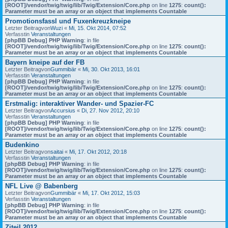
[ROOT]/vendor/twig/twig/lib/Twig/Extension/Core.php
on line
1275
:
count():
Parameter must be an array or an object that implements Countable
Promotionsfassl und Fuxenkreuzkneipe
Letzter Beitragvon
Wuzi
«
Mi, 15. Okt 2014, 07:52
Verfasstin
Veranstaltungen
[phpBB Debug] PHP Warning
: in file
[ROOT]/vendor/twig/twig/lib/Twig/Extension/Core.php
on line
1275
:
count():
Parameter must be an array or an object that implements Countable
Bayern kneipe auf der FB
Letzter Beitragvon
Gummibär
«
Mi, 30. Okt 2013, 16:01
Verfasstin
Veranstaltungen
[phpBB Debug] PHP Warning
: in file
[ROOT]/vendor/twig/twig/lib/Twig/Extension/Core.php
on line
1275
:
count():
Parameter must be an array or an object that implements Countable
Erstmalig: interaktiver Wander- und Spazier-FC
Letzter Beitragvon
Accursius
«
Di, 27. Nov 2012, 20:10
Verfasstin
Veranstaltungen
[phpBB Debug] PHP Warning
: in file
[ROOT]/vendor/twig/twig/lib/Twig/Extension/Core.php
on line
1275
:
count():
Parameter must be an array or an object that implements Countable
Budenkino
Letzter Beitragvon
saitai
«
Mi, 17. Okt 2012, 20:18
Verfasstin
Veranstaltungen
[phpBB Debug] PHP Warning
: in file
[ROOT]/vendor/twig/twig/lib/Twig/Extension/Core.php
on line
1275
:
count():
Parameter must be an array or an object that implements Countable
NFL Live @ Babenberg
Letzter Beitragvon
Gummibär
«
Mi, 17. Okt 2012, 15:03
Verfasstin
Veranstaltungen
[phpBB Debug] PHP Warning
: in file
[ROOT]/vendor/twig/twig/lib/Twig/Extension/Core.php
on line
1275
:
count():
Parameter must be an array or an object that implements Countable
Ziteil 2012