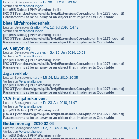
Letzter Beitragvon
snare
«
Fr, 30. Jul 2010, 09:07
Verfasstin
Veranstaltungen
[phpBB Debug] PHP Warning
: in file
[ROOT]/vendor/twig/twig/lib/Twig/Extension/Core.php
on line
1275
:
count():
Parameter must be an array or an object that implements Countable
biete Mitfahrgelegenheit
Letzter Beitragvon
Giotto
«
Mo, 12. Jul 2010, 14:47
Verfasstin
Veranstaltungen
[phpBB Debug] PHP Warning
: in file
[ROOT]/vendor/twig/twig/lib/Twig/Extension/Core.php
on line
1275
:
count():
Parameter must be an array or an object that implements Countable
AC Canyoning
Letzter Beitragvon
Accursius
«
So, 13. Jun 2010, 13:09
Verfasstin
Veranstaltungen
[phpBB Debug] PHP Warning
: in file
[ROOT]/vendor/twig/twig/lib/Twig/Extension/Core.php
on line
1275
:
count():
Parameter must be an array or an object that implements Countable
Zigarrenklub
Letzter Beitragvon
snare
«
Mi, 26. Mai 2010, 10:35
Verfasstin
Veranstaltungen
[phpBB Debug] PHP Warning
: in file
[ROOT]/vendor/twig/twig/lib/Twig/Extension/Core.php
on line
1275
:
count():
Parameter must be an array or an object that implements Countable
VCV Frühjahrskonvent
Letzter Beitragvon
snare
«
Fr, 23. Apr 2010, 11:07
Verfasstin
Veranstaltungen
[phpBB Debug] PHP Warning
: in file
[ROOT]/vendor/twig/twig/lib/Twig/Extension/Core.php
on line
1275
:
count():
Parameter must be an array or an object that implements Countable
Budenmontag - 2010-02-08
Letzter Beitragvon
snare
«
So, 7. Feb 2010, 15:01
Verfasstin
Veranstaltungen
[phpBB Debug] PHP Warning
: in file
[ROOT]/vendor/twig/twig/lib/Twig/Extension/Core.php
on line
1275
:
count():