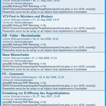
Letzter Beitragvon
snare
«
Mi, 27. Aug 2008, 18:00
Verfasstin
Veranstaltungen
[phpBB Debug] PHP Warning
: in file
[ROOT]/vendor/twig/twig/lib/Twig/Extension/Core.php
on line
1275
:
count():
Parameter must be an array or an object that implements Countable
VCV-Fest in Nüziders und Bludenz
Letzter Beitragvon
snare
«
Fr, 15. Aug 2008, 14:47
Verfasstin
Veranstaltungen
[phpBB Debug] PHP Warning
: in file
[ROOT]/vendor/twig/twig/lib/Twig/Extension/Core.php
on line
1275
:
count():
Parameter must be an array or an object that implements Countable
EM - Falter - Wuchtelwette
Letzter Beitragvon
snare
«
So, 8. Jun 2008, 19:11
Verfasstin
Veranstaltungen
[phpBB Debug] PHP Warning
: in file
[ROOT]/vendor/twig/twig/lib/Twig/Extension/Core.php
on line
1275
:
count():
Parameter must be an array or an object that implements Countable
Neue Wienerlieder
Letzter Beitragvon
saitai
«
Fr, 2. Mai 2008, 17:21
Verfasstin
Veranstaltungen
[phpBB Debug] PHP Warning
: in file
[ROOT]/vendor/twig/twig/lib/Twig/Extension/Core.php
on line
1275
:
count():
Parameter must be an array or an object that implements Countable
FC - Comment
Letzter Beitragvon
Obertaurus
«
Di, 8. Apr 2008, 12:22
Verfasstin
Veranstaltungen
[phpBB Debug] PHP Warning
: in file
[ROOT]/vendor/twig/twig/lib/Twig/Extension/Core.php
on line
1275
:
count():
Parameter must be an array or an object that implements Countable
Einladung zur Eröffnung des Augustinplatzes
Letzter Beitragvon
snare
«
Di, 27. Nov 2007, 13:40
Verfasstin
Veranstaltungen
[phpBB Debug] PHP Warning
: in file
[ROOT]/vendor/twig/twig/lib/Twig/Extension/Core.php
on line
1275
:
count():