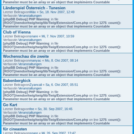
Parameter must be an array or an object that implements Countable
Länderspiel Österreich - Tunesien
Letzter Beitragvon
Mäx
«
So, 18. Nov 2007, 12:49
Verfasstin
Veranstaltungen
[phpBB Debug] PHP Warning
: in file
[ROOT]/vendor/twig/twig/lib/Twig/Extension/Core.php
on line
1275
:
count():
Parameter must be an array or an object that implements Countable
Club of Vienna
Letzter Beitragvon
snare
«
Mi, 7. Nov 2007, 10:59
Verfasstin
Veranstaltungen
[phpBB Debug] PHP Warning
: in file
[ROOT]/vendor/twig/twig/lib/Twig/Extension/Core.php
on line
1275
:
count():
Parameter must be an array or an object that implements Countable
Wochenschau die zweite
Letzter Beitragvon
manyac
«
Mo, 8. Okt 2007, 08:14
Verfasstin
Veranstaltungen
[phpBB Debug] PHP Warning
: in file
[ROOT]/vendor/twig/twig/lib/Twig/Extension/Core.php
on line
1275
:
count():
Parameter must be an array or an object that implements Countable
Babenbergkick
Letzter Beitragvon
Zyancali
«
Sa, 6. Okt 2007, 05:51
Verfasstin
Veranstaltungen
[phpBB Debug] PHP Warning
: in file
[ROOT]/vendor/twig/twig/lib/Twig/Extension/Core.php
on line
1275
:
count():
Parameter must be an array or an object that implements Countable
Go Kart
Letzter Beitragvon
fee
«
So, 30. Sep 2007, 16:45
Verfasstin
Veranstaltungen
[phpBB Debug] PHP Warning
: in file
[ROOT]/vendor/twig/twig/lib/Twig/Extension/Core.php
on line
1275
:
count():
Parameter must be an array or an object that implements Countable
für cineasten
Letzter Beitragvon
snare
«
Mi, 26. Sep 2007, 13:47