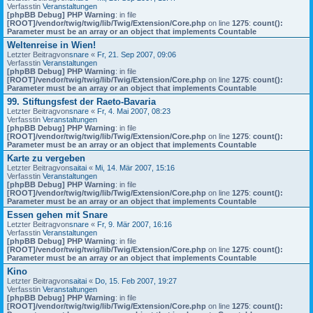
Verfasstin
Veranstaltungen
[phpBB Debug] PHP Warning
: in file
[ROOT]/vendor/twig/twig/lib/Twig/Extension/Core.php
on line
1275
:
count():
Parameter must be an array or an object that implements Countable
Weltenreise in Wien!
Letzter Beitragvon
snare
«
Fr, 21. Sep 2007, 09:06
Verfasstin
Veranstaltungen
[phpBB Debug] PHP Warning
: in file
[ROOT]/vendor/twig/twig/lib/Twig/Extension/Core.php
on line
1275
:
count():
Parameter must be an array or an object that implements Countable
99. Stiftungsfest der Raeto-Bavaria
Letzter Beitragvon
snare
«
Fr, 4. Mai 2007, 08:23
Verfasstin
Veranstaltungen
[phpBB Debug] PHP Warning
: in file
[ROOT]/vendor/twig/twig/lib/Twig/Extension/Core.php
on line
1275
:
count():
Parameter must be an array or an object that implements Countable
Karte zu vergeben
Letzter Beitragvon
saitai
«
Mi, 14. Mär 2007, 15:16
Verfasstin
Veranstaltungen
[phpBB Debug] PHP Warning
: in file
[ROOT]/vendor/twig/twig/lib/Twig/Extension/Core.php
on line
1275
:
count():
Parameter must be an array or an object that implements Countable
Essen gehen mit Snare
Letzter Beitragvon
snare
«
Fr, 9. Mär 2007, 16:16
Verfasstin
Veranstaltungen
[phpBB Debug] PHP Warning
: in file
[ROOT]/vendor/twig/twig/lib/Twig/Extension/Core.php
on line
1275
:
count():
Parameter must be an array or an object that implements Countable
Kino
Letzter Beitragvon
saitai
«
Do, 15. Feb 2007, 19:27
Verfasstin
Veranstaltungen
[phpBB Debug] PHP Warning
: in file
[ROOT]/vendor/twig/twig/lib/Twig/Extension/Core.php
on line
1275
:
count():