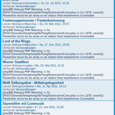
Letzter Beitragvon
Geronimo
«
So, 22. Jul 2012, 11:24
Verfasstin
Veranstaltungen
[phpBB Debug] PHP Warning
: in file
[ROOT]/vendor/twig/twig/lib/Twig/Extension/Core.php
on line
1275
:
count():
Parameter must be an array or an object that implements Countable
Fastensuppenessen / Fastenbesinnung
Letzter Beitragvon
Bacchus
«
So, 25. Mär 2012, 23:07
Verfasstin
Veranstaltungen
[phpBB Debug] PHP Warning
: in file
[ROOT]/vendor/twig/twig/lib/Twig/Extension/Core.php
on line
1275
:
count():
Parameter must be an array or an object that implements Countable
Lord of the Rings
Letzter Beitragvon
Bacchus
«
Sa, 17. Dez 2011, 15:03
Verfasstin
Veranstaltungen
[phpBB Debug] PHP Warning
: in file
[ROOT]/vendor/twig/twig/lib/Twig/Extension/Core.php
on line
1275
:
count():
Parameter must be an array or an object that implements Countable
Wiener Stadtfest
Letzter Beitragvon
saitai
«
Mo, 23. Mai 2011, 11:31
Verfasstin
Veranstaltungen
[phpBB Debug] PHP Warning
: in file
[ROOT]/vendor/twig/twig/lib/Twig/Extension/Core.php
on line
1275
:
count():
Parameter must be an array or an object that implements Countable
BbW Stiftungsfest - Mitfahrgelegenheit
Letzter Beitragvon
Stemsi
«
Mo, 11. Apr 2011, 14:13
Verfasstin
Veranstaltungen
[phpBB Debug] PHP Warning
: in file
[ROOT]/vendor/twig/twig/lib/Twig/Extension/Core.php
on line
1275
:
count():
Parameter must be an array or an object that implements Countable
Stummfilm mit Livemusik
Letzter Beitragvon
saitai
«
Fr, 21. Jan 2011, 13:28
Verfasstin
Veranstaltungen
[phpBB Debug] PHP Warning
: in file