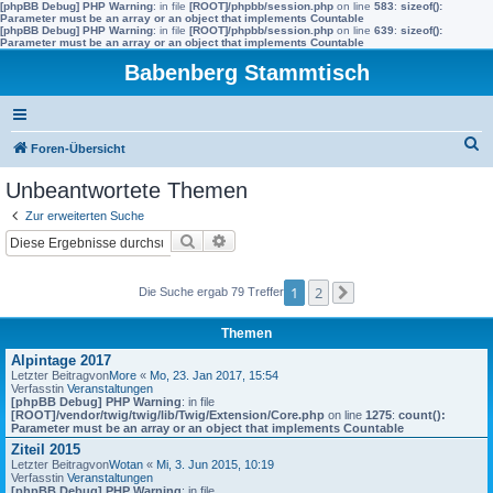
[phpBB Debug] PHP Warning
: in file
[ROOT]/phpbb/session.php
on line
583
:
sizeof():
Parameter must be an array or an object that implements Countable
[phpBB Debug] PHP Warning
: in file
[ROOT]/phpbb/session.php
on line
639
:
sizeof():
Parameter must be an array or an object that implements Countable
Babenberg Stammtisch
S
Foren-Übersicht
u
Unbeantwortete Themen
c
Zur erweiterten Suche
h
Suche
Erweiterte Suche
e
1
2
Die Suche ergab 79 Treffer
Nächste
Themen
Alpintage 2017
Letzter Beitragvon
More
«
Mo, 23. Jan 2017, 15:54
Verfasstin
Veranstaltungen
[phpBB Debug] PHP Warning
: in file
[ROOT]/vendor/twig/twig/lib/Twig/Extension/Core.php
on line
1275
:
count():
Parameter must be an array or an object that implements Countable
Ziteil 2015
Letzter Beitragvon
Wotan
«
Mi, 3. Jun 2015, 10:19
Verfasstin
Veranstaltungen
[phpBB Debug] PHP Warning
: in file