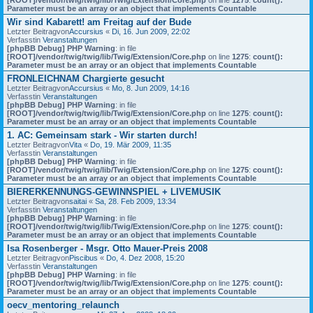
Parameter must be an array or an object that implements Countable
Wir sind Kabarett! am Freitag auf der Bude
Letzter Beitragvon
Accursius
«
Di, 16. Jun 2009, 22:02
Verfasstin
Veranstaltungen
[phpBB Debug] PHP Warning
: in file
[ROOT]/vendor/twig/twig/lib/Twig/Extension/Core.php
on line
1275
:
count():
Parameter must be an array or an object that implements Countable
FRONLEICHNAM Chargierte gesucht
Letzter Beitragvon
Accursius
«
Mo, 8. Jun 2009, 14:16
Verfasstin
Veranstaltungen
[phpBB Debug] PHP Warning
: in file
[ROOT]/vendor/twig/twig/lib/Twig/Extension/Core.php
on line
1275
:
count():
Parameter must be an array or an object that implements Countable
1. AC: Gemeinsam stark - Wir starten durch!
Letzter Beitragvon
Vita
«
Do, 19. Mär 2009, 11:35
Verfasstin
Veranstaltungen
[phpBB Debug] PHP Warning
: in file
[ROOT]/vendor/twig/twig/lib/Twig/Extension/Core.php
on line
1275
:
count():
Parameter must be an array or an object that implements Countable
BIERERKENNUNGS-GEWINNSPIEL + LIVEMUSIK
Letzter Beitragvon
saitai
«
Sa, 28. Feb 2009, 13:34
Verfasstin
Veranstaltungen
[phpBB Debug] PHP Warning
: in file
[ROOT]/vendor/twig/twig/lib/Twig/Extension/Core.php
on line
1275
:
count():
Parameter must be an array or an object that implements Countable
Isa Rosenberger - Msgr. Otto Mauer-Preis 2008
Letzter Beitragvon
Piscibus
«
Do, 4. Dez 2008, 15:20
Verfasstin
Veranstaltungen
[phpBB Debug] PHP Warning
: in file
[ROOT]/vendor/twig/twig/lib/Twig/Extension/Core.php
on line
1275
:
count():
Parameter must be an array or an object that implements Countable
oecv_mentoring_relaunch