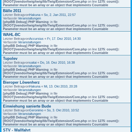
[ROOT]/vendor/twig/twig/lib/Twig/Extension/Core.php
on line
1275
:
count():
Parameter must be an array or an object that implements Countable
Bälle 2011
Letzter Beitragvon
Hakuna
«
So, 2. Jan 2011, 22:57
Verfasstin
Veranstaltungen
[phpBB Debug] PHP Warning
: in file
[ROOT]/vendor/twig/twig/lib/Twig/Extension/Core.php
on line
1275
:
count():
Parameter must be an array or an object that implements Countable
WAHL-BC
Letzter Beitragvon
Accursius
«
Fr, 17. Dez 2010, 14:30
Verfasstin
Veranstaltungen
[phpBB Debug] PHP Warning
: in file
[ROOT]/vendor/twig/twig/lib/Twig/Extension/Core.php
on line
1275
:
count():
Parameter must be an array or an object that implements Countable
Tupolev
Letzter Beitragvon
saitai
«
Do, 16. Dez 2010, 16:38
Verfasstin
Veranstaltungen
[phpBB Debug] PHP Warning
: in file
[ROOT]/vendor/twig/twig/lib/Twig/Extension/Core.php
on line
1275
:
count():
Parameter must be an array or an object that implements Countable
Bieroper Löwenherz
Letzter Beitragvon
Hakuna
«
Mi, 13. Okt 2010, 20:28
Verfasstin
Veranstaltungen
[phpBB Debug] PHP Warning
: in file
[ROOT]/vendor/twig/twig/lib/Twig/Extension/Core.php
on line
1275
:
count():
Parameter must be an array or an object that implements Countable
Einwiehung sanierte Bude
Letzter Beitragvon
Geronimo
«
So, 3. Okt 2010, 10:52
Verfasstin
Veranstaltungen
[phpBB Debug] PHP Warning
: in file
[ROOT]/vendor/twig/twig/lib/Twig/Extension/Core.php
on line
1275
:
count():
Parameter must be an array or an object that implements Countable
STV - Wallfahrt