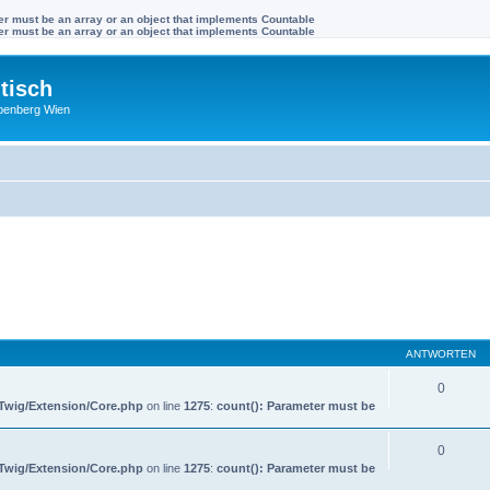
ter must be an array or an object that implements Countable
ter must be an array or an object that implements Countable
tisch
benberg Wien
ANTWORTEN
0
/Twig/Extension/Core.php
on line
1275
:
count(): Parameter must be
0
/Twig/Extension/Core.php
on line
1275
:
count(): Parameter must be