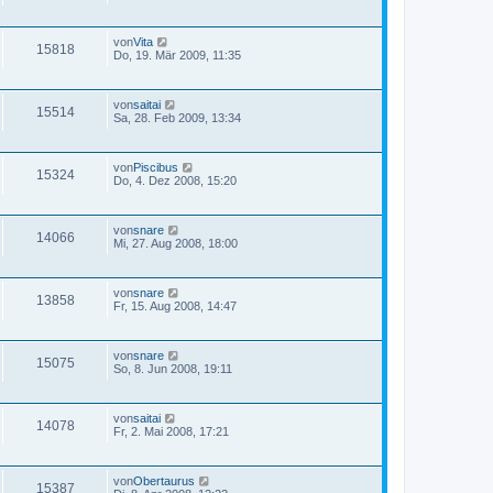
von
Vita
15818
Do, 19. Mär 2009, 11:35
von
saitai
15514
Sa, 28. Feb 2009, 13:34
von
Piscibus
15324
Do, 4. Dez 2008, 15:20
von
snare
14066
Mi, 27. Aug 2008, 18:00
von
snare
13858
Fr, 15. Aug 2008, 14:47
von
snare
15075
So, 8. Jun 2008, 19:11
von
saitai
14078
Fr, 2. Mai 2008, 17:21
von
Obertaurus
15387