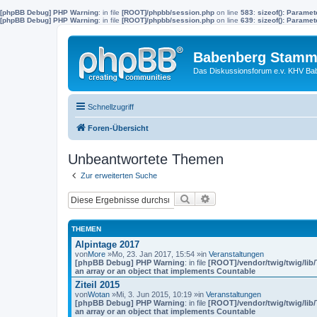
[phpBB Debug] PHP Warning
: in file
[ROOT]/phpbb/session.php
on line
583
:
sizeof(): Parame
[phpBB Debug] PHP Warning
: in file
[ROOT]/phpbb/session.php
on line
639
:
sizeof(): Parame
Babenberg Stamm
Das Diskussionsforum e.v. KHV Ba
Schnellzugriff
Foren-Übersicht
Unbeantwortete Themen
Zur erweiterten Suche
Suche
Erweiterte Suche
THEMEN
Alpintage 2017
von
More
»Mo, 23. Jan 2017, 15:54 »in
Veranstaltungen
[phpBB Debug] PHP Warning
: in file
[ROOT]/vendor/twig/twig/lib
an array or an object that implements Countable
Ziteil 2015
von
Wotan
»Mi, 3. Jun 2015, 10:19 »in
Veranstaltungen
[phpBB Debug] PHP Warning
: in file
[ROOT]/vendor/twig/twig/lib
an array or an object that implements Countable