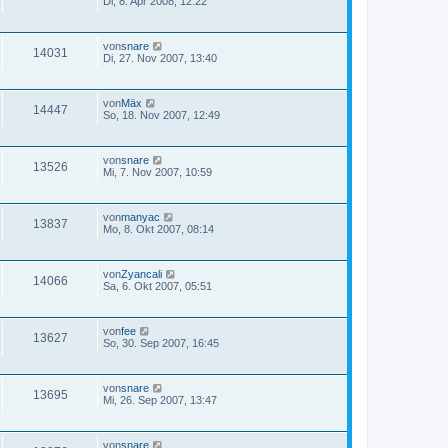
Di, 8. Apr 2008, 12:22
von
snare
14031
Di, 27. Nov 2007, 13:40
von
Mäx
14447
So, 18. Nov 2007, 12:49
von
snare
13526
Mi, 7. Nov 2007, 10:59
von
manyac
13837
Mo, 8. Okt 2007, 08:14
von
Zyancali
14066
Sa, 6. Okt 2007, 05:51
von
fee
13627
So, 30. Sep 2007, 16:45
von
snare
13695
Mi, 26. Sep 2007, 13:47
von
snare