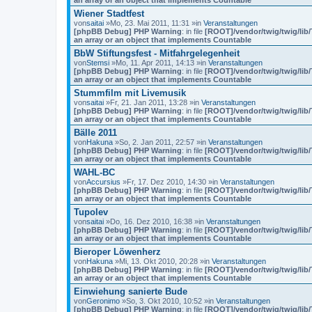
an array or an object that implements Countable
Wiener Stadtfest
von
saitai
»Mo, 23. Mai 2011, 11:31 »in
Veranstaltungen
[phpBB Debug] PHP Warning
: in file
[ROOT]/vendor/twig/twig/lib
an array or an object that implements Countable
BbW Stiftungsfest - Mitfahrgelegenheit
von
Stemsi
»Mo, 11. Apr 2011, 14:13 »in
Veranstaltungen
[phpBB Debug] PHP Warning
: in file
[ROOT]/vendor/twig/twig/lib
an array or an object that implements Countable
Stummfilm mit Livemusik
von
saitai
»Fr, 21. Jan 2011, 13:28 »in
Veranstaltungen
[phpBB Debug] PHP Warning
: in file
[ROOT]/vendor/twig/twig/lib
an array or an object that implements Countable
Bälle 2011
von
Hakuna
»So, 2. Jan 2011, 22:57 »in
Veranstaltungen
[phpBB Debug] PHP Warning
: in file
[ROOT]/vendor/twig/twig/lib
an array or an object that implements Countable
WAHL-BC
von
Accursius
»Fr, 17. Dez 2010, 14:30 »in
Veranstaltungen
[phpBB Debug] PHP Warning
: in file
[ROOT]/vendor/twig/twig/lib
an array or an object that implements Countable
Tupolev
von
saitai
»Do, 16. Dez 2010, 16:38 »in
Veranstaltungen
[phpBB Debug] PHP Warning
: in file
[ROOT]/vendor/twig/twig/lib
an array or an object that implements Countable
Bieroper Löwenherz
von
Hakuna
»Mi, 13. Okt 2010, 20:28 »in
Veranstaltungen
[phpBB Debug] PHP Warning
: in file
[ROOT]/vendor/twig/twig/lib
an array or an object that implements Countable
Einwiehung sanierte Bude
von
Geronimo
»So, 3. Okt 2010, 10:52 »in
Veranstaltungen
[phpBB Debug] PHP Warning
: in file
[ROOT]/vendor/twig/twig/lib