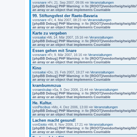
von
snare
»Fr, 21. Sep 2007, 09:06 »in
Veranstaltungen
[phpBB Debug] PHP Warning
: in file
[ROOT]/vendor/twig/twig/lib
an array or an object that implements Countable
99. Stiftungsfest der Raeto-Bavaria
von
snare
»Fr, 4. Mai 2007, 08:23 »in
Veranstaltungen
[phpBB Debug] PHP Warning
: in file
[ROOT]/vendor/twig/twig/lib
an array or an object that implements Countable
Karte zu vergeben
von
saitai
»Mi, 14. Mär 2007, 15:16 »in
Veranstaltungen
[phpBB Debug] PHP Warning
: in file
[ROOT]/vendor/twig/twig/lib
an array or an object that implements Countable
Essen gehen mit Snare
von
snare
»Fr, 9. Mär 2007, 16:16 »in
Veranstaltungen
[phpBB Debug] PHP Warning
: in file
[ROOT]/vendor/twig/twig/lib
an array or an object that implements Countable
Kino
von
saitai
»Do, 15. Feb 2007, 19:27 »in
Veranstaltungen
[phpBB Debug] PHP Warning
: in file
[ROOT]/vendor/twig/twig/lib
an array or an object that implements Countable
krambummzua
von
aeskulap
»Sa, 9. Dez 2006, 21:44 »in
Veranstaltungen
[phpBB Debug] PHP Warning
: in file
[ROOT]/vendor/twig/twig/lib
an array or an object that implements Countable
He. Kultur.
von
Piscibus
»Mo, 4. Dez 2006, 13:00 »in
Veranstaltungen
[phpBB Debug] PHP Warning
: in file
[ROOT]/vendor/twig/twig/lib
an array or an object that implements Countable
Lachen macht gesund!
von
Giotto
»Mi, 8. Nov 2006, 17:21 »in
Veranstaltungen
[phpBB Debug] PHP Warning
: in file
[ROOT]/vendor/twig/twig/lib
an array or an object that implements Countable