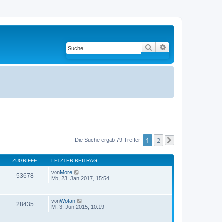
Suche
Erweiterte Suche
1
2
Die Suche ergab 79 Treffer
Nächste
ZUGRIFFE
LETZTER BEITRAG
von
More
53678
Mo, 23. Jan 2017, 15:54
von
Wotan
28435
Mi, 3. Jun 2015, 10:19