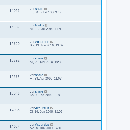
von
snare
14056
Fr, 30. Jul 2010, 09:07
von
Giotto
14307
Mo, 12. Jul 2010, 14:47
von
Accursius
13620
So, 13. Jun 2010, 13:09
von
snare
13792
Mi, 26. Mai 2010, 10:35
von
snare
13865
Fr, 23. Apr 2010, 11:07
von
snare
13548
So, 7. Feb 2010, 15:01
von
Accursius
14036
Di, 16. Jun 2009, 22:02
von
Accursius
14074
Mo, 8. Jun 2009, 14:16