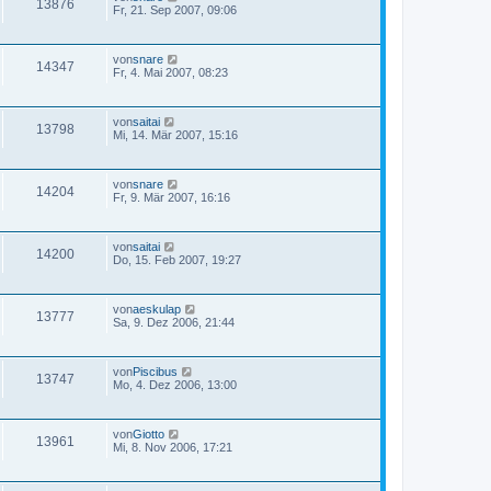
13876
Fr, 21. Sep 2007, 09:06
von
snare
14347
Fr, 4. Mai 2007, 08:23
von
saitai
13798
Mi, 14. Mär 2007, 15:16
von
snare
14204
Fr, 9. Mär 2007, 16:16
von
saitai
14200
Do, 15. Feb 2007, 19:27
von
aeskulap
13777
Sa, 9. Dez 2006, 21:44
von
Piscibus
13747
Mo, 4. Dez 2006, 13:00
von
Giotto
13961
Mi, 8. Nov 2006, 17:21