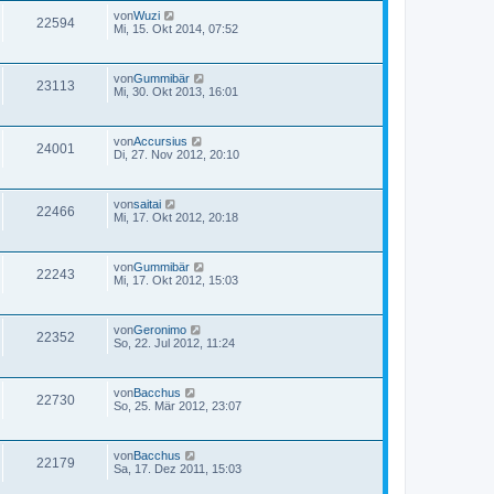
von
Wuzi
22594
Mi, 15. Okt 2014, 07:52
von
Gummibär
23113
Mi, 30. Okt 2013, 16:01
von
Accursius
24001
Di, 27. Nov 2012, 20:10
von
saitai
22466
Mi, 17. Okt 2012, 20:18
von
Gummibär
22243
Mi, 17. Okt 2012, 15:03
von
Geronimo
22352
So, 22. Jul 2012, 11:24
von
Bacchus
22730
So, 25. Mär 2012, 23:07
von
Bacchus
22179
Sa, 17. Dez 2011, 15:03