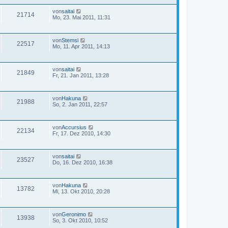
von
saitai
21714
Mo, 23. Mai 2011, 11:31
von
Stemsi
22517
Mo, 11. Apr 2011, 14:13
von
saitai
21849
Fr, 21. Jan 2011, 13:28
von
Hakuna
21988
So, 2. Jan 2011, 22:57
von
Accursius
22134
Fr, 17. Dez 2010, 14:30
von
saitai
23527
Do, 16. Dez 2010, 16:38
von
Hakuna
13782
Mi, 13. Okt 2010, 20:28
von
Geronimo
13938
So, 3. Okt 2010, 10:52