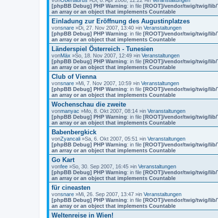
von
Obertaurus
»Di, 8. Apr 2008, 12:22 »in
Veranstaltungen
[phpBB Debug] PHP Warning
: in file
[ROOT]/vendor/twig/twig/lib
an array or an object that implements Countable
Einladung zur Eröffnung des Augustinplatzes
von
snare
»Di, 27. Nov 2007, 13:40 »in
Veranstaltungen
[phpBB Debug] PHP Warning
: in file
[ROOT]/vendor/twig/twig/lib
an array or an object that implements Countable
Länderspiel Österreich - Tunesien
von
Mäx
»So, 18. Nov 2007, 12:49 »in
Veranstaltungen
[phpBB Debug] PHP Warning
: in file
[ROOT]/vendor/twig/twig/lib
an array or an object that implements Countable
Club of Vienna
von
snare
»Mi, 7. Nov 2007, 10:59 »in
Veranstaltungen
[phpBB Debug] PHP Warning
: in file
[ROOT]/vendor/twig/twig/lib
an array or an object that implements Countable
Wochenschau die zweite
von
manyac
»Mo, 8. Okt 2007, 08:14 »in
Veranstaltungen
[phpBB Debug] PHP Warning
: in file
[ROOT]/vendor/twig/twig/lib
an array or an object that implements Countable
Babenbergkick
von
Zyancali
»Sa, 6. Okt 2007, 05:51 »in
Veranstaltungen
[phpBB Debug] PHP Warning
: in file
[ROOT]/vendor/twig/twig/lib
an array or an object that implements Countable
Go Kart
von
fee
»So, 30. Sep 2007, 16:45 »in
Veranstaltungen
[phpBB Debug] PHP Warning
: in file
[ROOT]/vendor/twig/twig/lib
an array or an object that implements Countable
für cineasten
von
snare
»Mi, 26. Sep 2007, 13:47 »in
Veranstaltungen
[phpBB Debug] PHP Warning
: in file
[ROOT]/vendor/twig/twig/lib
an array or an object that implements Countable
Weltenreise in Wien!