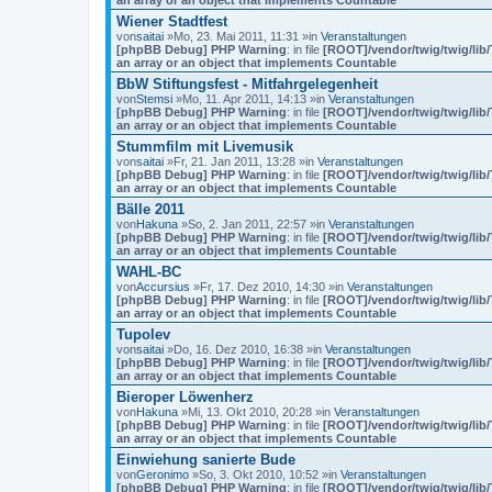
an array or an object that implements Countable
Wiener Stadtfest
von
saitai
»Mo, 23. Mai 2011, 11:31 »in
Veranstaltungen
[phpBB Debug] PHP Warning
: in file
[ROOT]/vendor/twig/twig/lib
an array or an object that implements Countable
BbW Stiftungsfest - Mitfahrgelegenheit
von
Stemsi
»Mo, 11. Apr 2011, 14:13 »in
Veranstaltungen
[phpBB Debug] PHP Warning
: in file
[ROOT]/vendor/twig/twig/lib
an array or an object that implements Countable
Stummfilm mit Livemusik
von
saitai
»Fr, 21. Jan 2011, 13:28 »in
Veranstaltungen
[phpBB Debug] PHP Warning
: in file
[ROOT]/vendor/twig/twig/lib
an array or an object that implements Countable
Bälle 2011
von
Hakuna
»So, 2. Jan 2011, 22:57 »in
Veranstaltungen
[phpBB Debug] PHP Warning
: in file
[ROOT]/vendor/twig/twig/lib
an array or an object that implements Countable
WAHL-BC
von
Accursius
»Fr, 17. Dez 2010, 14:30 »in
Veranstaltungen
[phpBB Debug] PHP Warning
: in file
[ROOT]/vendor/twig/twig/lib
an array or an object that implements Countable
Tupolev
von
saitai
»Do, 16. Dez 2010, 16:38 »in
Veranstaltungen
[phpBB Debug] PHP Warning
: in file
[ROOT]/vendor/twig/twig/lib
an array or an object that implements Countable
Bieroper Löwenherz
von
Hakuna
»Mi, 13. Okt 2010, 20:28 »in
Veranstaltungen
[phpBB Debug] PHP Warning
: in file
[ROOT]/vendor/twig/twig/lib
an array or an object that implements Countable
Einwiehung sanierte Bude
von
Geronimo
»So, 3. Okt 2010, 10:52 »in
Veranstaltungen
[phpBB Debug] PHP Warning
: in file
[ROOT]/vendor/twig/twig/lib