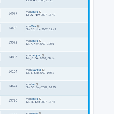
Di, 8. Apr 2008, 12:22
von
snare
14077
Di, 27. Nov 2007, 13:40
von
Mäx
14490
So, 18. Nov 2007, 12:49
von
snare
13572
Mi, 7. Nov 2007, 10:59
von
manyac
13885
Mo, 8. Okt 2007, 08:14
von
Zyancali
14104
Sa, 6. Okt 2007, 05:51
von
fee
13674
So, 30. Sep 2007, 16:45
von
snare
13736
Mi, 26. Sep 2007, 13:47
von
snare