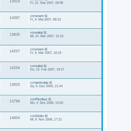
13919
Fr, 21. Sep 2007, 09:06
von
snare
14397
Fr, 4. Mai 2007, 08:23
von
saitai
13835
Mi, 14. Mär 2007, 15:16
von
snare
14257
Fr, 9. Mär 2007, 16:16
von
saitai
14254
Do, 15. Feb 2007, 19:27
von
aeskulap
13820
Sa, 9. Dez 2006, 21:44
von
Piscibus
13799
Mo, 4. Dez 2006, 13:00
von
Giotto
14004
Mi, 8. Nov 2006, 17:21