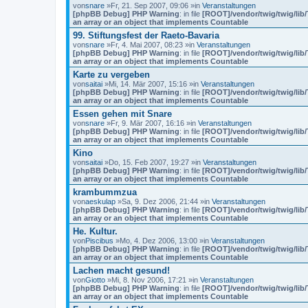
von
snare
»Fr, 21. Sep 2007, 09:06 »in
Veranstaltungen
[phpBB Debug] PHP Warning
: in file
[ROOT]/vendor/twig/twig/lib
an array or an object that implements Countable
99. Stiftungsfest der Raeto-Bavaria
von
snare
»Fr, 4. Mai 2007, 08:23 »in
Veranstaltungen
[phpBB Debug] PHP Warning
: in file
[ROOT]/vendor/twig/twig/lib
an array or an object that implements Countable
Karte zu vergeben
von
saitai
»Mi, 14. Mär 2007, 15:16 »in
Veranstaltungen
[phpBB Debug] PHP Warning
: in file
[ROOT]/vendor/twig/twig/lib
an array or an object that implements Countable
Essen gehen mit Snare
von
snare
»Fr, 9. Mär 2007, 16:16 »in
Veranstaltungen
[phpBB Debug] PHP Warning
: in file
[ROOT]/vendor/twig/twig/lib
an array or an object that implements Countable
Kino
von
saitai
»Do, 15. Feb 2007, 19:27 »in
Veranstaltungen
[phpBB Debug] PHP Warning
: in file
[ROOT]/vendor/twig/twig/lib
an array or an object that implements Countable
krambummzua
von
aeskulap
»Sa, 9. Dez 2006, 21:44 »in
Veranstaltungen
[phpBB Debug] PHP Warning
: in file
[ROOT]/vendor/twig/twig/lib
an array or an object that implements Countable
He. Kultur.
von
Piscibus
»Mo, 4. Dez 2006, 13:00 »in
Veranstaltungen
[phpBB Debug] PHP Warning
: in file
[ROOT]/vendor/twig/twig/lib
an array or an object that implements Countable
Lachen macht gesund!
von
Giotto
»Mi, 8. Nov 2006, 17:21 »in
Veranstaltungen
[phpBB Debug] PHP Warning
: in file
[ROOT]/vendor/twig/twig/lib
an array or an object that implements Countable