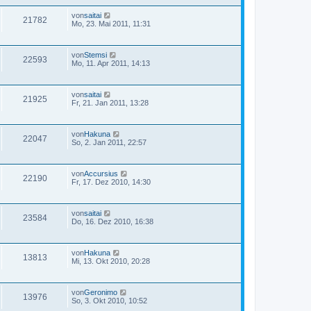
von
saitai
21782
Mo, 23. Mai 2011, 11:31
von
Stemsi
22593
Mo, 11. Apr 2011, 14:13
von
saitai
21925
Fr, 21. Jan 2011, 13:28
von
Hakuna
22047
So, 2. Jan 2011, 22:57
von
Accursius
22190
Fr, 17. Dez 2010, 14:30
von
saitai
23584
Do, 16. Dez 2010, 16:38
von
Hakuna
13813
Mi, 13. Okt 2010, 20:28
von
Geronimo
13976
So, 3. Okt 2010, 10:52