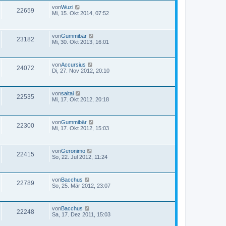
von
Wuzi
22659
Mi, 15. Okt 2014, 07:52
von
Gummibär
23182
Mi, 30. Okt 2013, 16:01
von
Accursius
24072
Di, 27. Nov 2012, 20:10
von
saitai
22535
Mi, 17. Okt 2012, 20:18
von
Gummibär
22300
Mi, 17. Okt 2012, 15:03
von
Geronimo
22415
So, 22. Jul 2012, 11:24
von
Bacchus
22789
So, 25. Mär 2012, 23:07
von
Bacchus
22248
Sa, 17. Dez 2011, 15:03