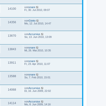
von
snare
14100
Fr, 30. Jul 2010, 09:07
von
Giotto
14356
Mo, 12. Jul 2010, 14:47
von
Accursius
13670
So, 13. Jun 2010, 13:09
von
snare
13843
Mi, 26. Mai 2010, 10:35
von
snare
13911
Fr, 23. Apr 2010, 11:07
von
snare
13588
So, 7. Feb 2010, 15:01
von
Accursius
14068
Di, 16. Jun 2009, 22:02
von
Accursius
14114
Mo, 8. Jun 2009, 14:16