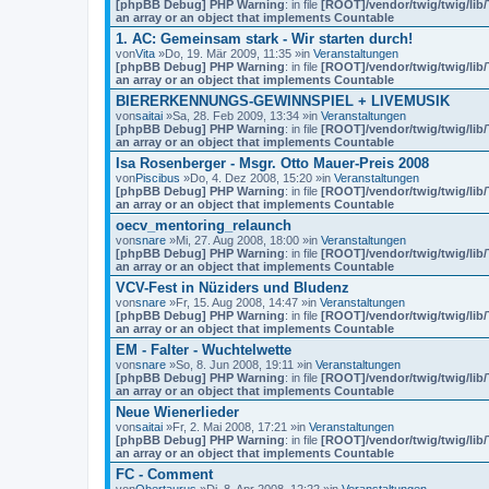
[phpBB Debug] PHP Warning
: in file
[ROOT]/vendor/twig/twig/lib
an array or an object that implements Countable
1. AC: Gemeinsam stark - Wir starten durch!
von
Vita
»Do, 19. Mär 2009, 11:35 »in
Veranstaltungen
[phpBB Debug] PHP Warning
: in file
[ROOT]/vendor/twig/twig/lib
an array or an object that implements Countable
BIERERKENNUNGS-GEWINNSPIEL + LIVEMUSIK
von
saitai
»Sa, 28. Feb 2009, 13:34 »in
Veranstaltungen
[phpBB Debug] PHP Warning
: in file
[ROOT]/vendor/twig/twig/lib
an array or an object that implements Countable
Isa Rosenberger - Msgr. Otto Mauer-Preis 2008
von
Piscibus
»Do, 4. Dez 2008, 15:20 »in
Veranstaltungen
[phpBB Debug] PHP Warning
: in file
[ROOT]/vendor/twig/twig/lib
an array or an object that implements Countable
oecv_mentoring_relaunch
von
snare
»Mi, 27. Aug 2008, 18:00 »in
Veranstaltungen
[phpBB Debug] PHP Warning
: in file
[ROOT]/vendor/twig/twig/lib
an array or an object that implements Countable
VCV-Fest in Nüziders und Bludenz
von
snare
»Fr, 15. Aug 2008, 14:47 »in
Veranstaltungen
[phpBB Debug] PHP Warning
: in file
[ROOT]/vendor/twig/twig/lib
an array or an object that implements Countable
EM - Falter - Wuchtelwette
von
snare
»So, 8. Jun 2008, 19:11 »in
Veranstaltungen
[phpBB Debug] PHP Warning
: in file
[ROOT]/vendor/twig/twig/lib
an array or an object that implements Countable
Neue Wienerlieder
von
saitai
»Fr, 2. Mai 2008, 17:21 »in
Veranstaltungen
[phpBB Debug] PHP Warning
: in file
[ROOT]/vendor/twig/twig/lib
an array or an object that implements Countable
FC - Comment