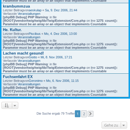
Parameter must be an array or an object that implements Countable
krambummzua
Letzter Beitragvon
aeskulap
«
Sa, 9. Dez 2006, 21:44
Verfasstin
Veranstaltungen
[phpBB Debug] PHP Warning
: in file
[ROOT]/vendor/twig/twig/lib/Twig/Extension/Core.php
on line
1275
:
count():
Parameter must be an array or an object that implements Countable
He. Kultur.
Letzter Beitragvon
Piscibus
«
Mo, 4. Dez 2006, 13:00
Verfasstin
Veranstaltungen
[phpBB Debug] PHP Warning
: in file
[ROOT]/vendor/twig/twig/lib/Twig/Extension/Core.php
on line
1275
:
count():
Parameter must be an array or an object that implements Countable
Lachen macht gesund!
Letzter Beitragvon
Giotto
«
Mi, 8. Nov 2006, 17:21
Verfasstin
Veranstaltungen
[phpBB Debug] PHP Warning
: in file
[ROOT]/vendor/twig/twig/lib/Twig/Extension/Core.php
on line
1275
:
count():
Parameter must be an array or an object that implements Countable
Fuchsenfahrt EX
Letzter Beitragvon
Geronimo
«
Mo, 6. Nov 2006, 11:15
Verfasstin
Veranstaltungen
[phpBB Debug] PHP Warning
: in file
[ROOT]/vendor/twig/twig/lib/Twig/Extension/Core.php
on line
1275
:
count():
Parameter must be an array or an object that implements Countable
1
2
Die Suche ergab 79 Treffer
Nächste
Gehe zu