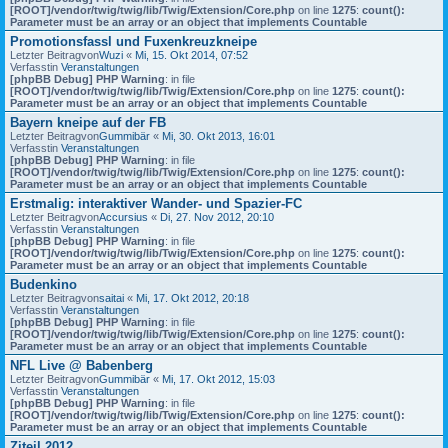
[ROOT]/vendor/twig/twig/lib/Twig/Extension/Core.php
on line
1275
:
count():
Parameter must be an array or an object that implements Countable
Promotionsfassl und Fuxenkreuzkneipe
Letzter Beitragvon
Wuzi
«
Mi, 15. Okt 2014, 07:52
Verfasstin
Veranstaltungen
[phpBB Debug] PHP Warning
: in file
[ROOT]/vendor/twig/twig/lib/Twig/Extension/Core.php
on line
1275
:
count():
Parameter must be an array or an object that implements Countable
Bayern kneipe auf der FB
Letzter Beitragvon
Gummibär
«
Mi, 30. Okt 2013, 16:01
Verfasstin
Veranstaltungen
[phpBB Debug] PHP Warning
: in file
[ROOT]/vendor/twig/twig/lib/Twig/Extension/Core.php
on line
1275
:
count():
Parameter must be an array or an object that implements Countable
Erstmalig: interaktiver Wander- und Spazier-FC
Letzter Beitragvon
Accursius
«
Di, 27. Nov 2012, 20:10
Verfasstin
Veranstaltungen
[phpBB Debug] PHP Warning
: in file
[ROOT]/vendor/twig/twig/lib/Twig/Extension/Core.php
on line
1275
:
count():
Parameter must be an array or an object that implements Countable
Budenkino
Letzter Beitragvon
saitai
«
Mi, 17. Okt 2012, 20:18
Verfasstin
Veranstaltungen
[phpBB Debug] PHP Warning
: in file
[ROOT]/vendor/twig/twig/lib/Twig/Extension/Core.php
on line
1275
:
count():
Parameter must be an array or an object that implements Countable
NFL Live @ Babenberg
Letzter Beitragvon
Gummibär
«
Mi, 17. Okt 2012, 15:03
Verfasstin
Veranstaltungen
[phpBB Debug] PHP Warning
: in file
[ROOT]/vendor/twig/twig/lib/Twig/Extension/Core.php
on line
1275
:
count():
Parameter must be an array or an object that implements Countable
Ziteil 2012