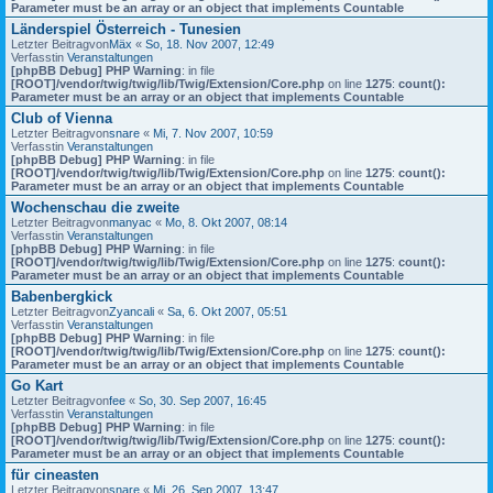
Parameter must be an array or an object that implements Countable
Länderspiel Österreich - Tunesien
Letzter Beitragvon
Mäx
«
So, 18. Nov 2007, 12:49
Verfasstin
Veranstaltungen
[phpBB Debug] PHP Warning
: in file
[ROOT]/vendor/twig/twig/lib/Twig/Extension/Core.php
on line
1275
:
count():
Parameter must be an array or an object that implements Countable
Club of Vienna
Letzter Beitragvon
snare
«
Mi, 7. Nov 2007, 10:59
Verfasstin
Veranstaltungen
[phpBB Debug] PHP Warning
: in file
[ROOT]/vendor/twig/twig/lib/Twig/Extension/Core.php
on line
1275
:
count():
Parameter must be an array or an object that implements Countable
Wochenschau die zweite
Letzter Beitragvon
manyac
«
Mo, 8. Okt 2007, 08:14
Verfasstin
Veranstaltungen
[phpBB Debug] PHP Warning
: in file
[ROOT]/vendor/twig/twig/lib/Twig/Extension/Core.php
on line
1275
:
count():
Parameter must be an array or an object that implements Countable
Babenbergkick
Letzter Beitragvon
Zyancali
«
Sa, 6. Okt 2007, 05:51
Verfasstin
Veranstaltungen
[phpBB Debug] PHP Warning
: in file
[ROOT]/vendor/twig/twig/lib/Twig/Extension/Core.php
on line
1275
:
count():
Parameter must be an array or an object that implements Countable
Go Kart
Letzter Beitragvon
fee
«
So, 30. Sep 2007, 16:45
Verfasstin
Veranstaltungen
[phpBB Debug] PHP Warning
: in file
[ROOT]/vendor/twig/twig/lib/Twig/Extension/Core.php
on line
1275
:
count():
Parameter must be an array or an object that implements Countable
für cineasten
Letzter Beitragvon
snare
«
Mi, 26. Sep 2007, 13:47