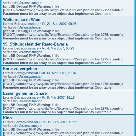
Verfasstin
Veranstaltungen
[phpBB Debug] PHP Warning
: in file
[ROOT]/vendor/twig/twig/lib/Twig/Extension/Core.php
on line
1275
:
count():
Parameter must be an array or an object that implements Countable
Weltenreise in Wien!
Letzter Beitragvon
snare
«
Fr, 21. Sep 2007, 09:06
Verfasstin
Veranstaltungen
[phpBB Debug] PHP Warning
: in file
[ROOT]/vendor/twig/twig/lib/Twig/Extension/Core.php
on line
1275
:
count():
Parameter must be an array or an object that implements Countable
99. Stiftungsfest der Raeto-Bavaria
Letzter Beitragvon
snare
«
Fr, 4. Mai 2007, 08:23
Verfasstin
Veranstaltungen
[phpBB Debug] PHP Warning
: in file
[ROOT]/vendor/twig/twig/lib/Twig/Extension/Core.php
on line
1275
:
count():
Parameter must be an array or an object that implements Countable
Karte zu vergeben
Letzter Beitragvon
saitai
«
Mi, 14. Mär 2007, 15:16
Verfasstin
Veranstaltungen
[phpBB Debug] PHP Warning
: in file
[ROOT]/vendor/twig/twig/lib/Twig/Extension/Core.php
on line
1275
:
count():
Parameter must be an array or an object that implements Countable
Essen gehen mit Snare
Letzter Beitragvon
snare
«
Fr, 9. Mär 2007, 16:16
Verfasstin
Veranstaltungen
[phpBB Debug] PHP Warning
: in file
[ROOT]/vendor/twig/twig/lib/Twig/Extension/Core.php
on line
1275
:
count():
Parameter must be an array or an object that implements Countable
Kino
Letzter Beitragvon
saitai
«
Do, 15. Feb 2007, 19:27
Verfasstin
Veranstaltungen
[phpBB Debug] PHP Warning
: in file
[ROOT]/vendor/twig/twig/lib/Twig/Extension/Core.php
on line
1275
:
count():