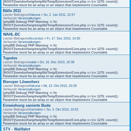
[ROOT]/vendor/twig/twig/lib/Twig/Extension/Core.php
on line
1275
:
count():
Parameter must be an array or an object that implements Countable
Bälle 2011
Letzter Beitragvon
Hakuna
«
So, 2. Jan 2011, 22:57
Verfasstin
Veranstaltungen
[phpBB Debug] PHP Warning
: in file
[ROOT]/vendor/twig/twig/lib/Twig/Extension/Core.php
on line
1275
:
count():
Parameter must be an array or an object that implements Countable
WAHL-BC
Letzter Beitragvon
Accursius
«
Fr, 17. Dez 2010, 14:30
Verfasstin
Veranstaltungen
[phpBB Debug] PHP Warning
: in file
[ROOT]/vendor/twig/twig/lib/Twig/Extension/Core.php
on line
1275
:
count():
Parameter must be an array or an object that implements Countable
Tupolev
Letzter Beitragvon
saitai
«
Do, 16. Dez 2010, 16:38
Verfasstin
Veranstaltungen
[phpBB Debug] PHP Warning
: in file
[ROOT]/vendor/twig/twig/lib/Twig/Extension/Core.php
on line
1275
:
count():
Parameter must be an array or an object that implements Countable
Bieroper Löwenherz
Letzter Beitragvon
Hakuna
«
Mi, 13. Okt 2010, 20:28
Verfasstin
Veranstaltungen
[phpBB Debug] PHP Warning
: in file
[ROOT]/vendor/twig/twig/lib/Twig/Extension/Core.php
on line
1275
:
count():
Parameter must be an array or an object that implements Countable
Einwiehung sanierte Bude
Letzter Beitragvon
Geronimo
«
So, 3. Okt 2010, 10:52
Verfasstin
Veranstaltungen
[phpBB Debug] PHP Warning
: in file
[ROOT]/vendor/twig/twig/lib/Twig/Extension/Core.php
on line
1275
:
count():
Parameter must be an array or an object that implements Countable
STV - Wallfahrt