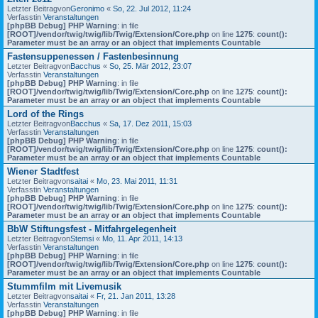
Letzter Beitragvon
Geronimo
«
So, 22. Jul 2012, 11:24
Verfasstin
Veranstaltungen
[phpBB Debug] PHP Warning
: in file
[ROOT]/vendor/twig/twig/lib/Twig/Extension/Core.php
on line
1275
:
count():
Parameter must be an array or an object that implements Countable
Fastensuppenessen / Fastenbesinnung
Letzter Beitragvon
Bacchus
«
So, 25. Mär 2012, 23:07
Verfasstin
Veranstaltungen
[phpBB Debug] PHP Warning
: in file
[ROOT]/vendor/twig/twig/lib/Twig/Extension/Core.php
on line
1275
:
count():
Parameter must be an array or an object that implements Countable
Lord of the Rings
Letzter Beitragvon
Bacchus
«
Sa, 17. Dez 2011, 15:03
Verfasstin
Veranstaltungen
[phpBB Debug] PHP Warning
: in file
[ROOT]/vendor/twig/twig/lib/Twig/Extension/Core.php
on line
1275
:
count():
Parameter must be an array or an object that implements Countable
Wiener Stadtfest
Letzter Beitragvon
saitai
«
Mo, 23. Mai 2011, 11:31
Verfasstin
Veranstaltungen
[phpBB Debug] PHP Warning
: in file
[ROOT]/vendor/twig/twig/lib/Twig/Extension/Core.php
on line
1275
:
count():
Parameter must be an array or an object that implements Countable
BbW Stiftungsfest - Mitfahrgelegenheit
Letzter Beitragvon
Stemsi
«
Mo, 11. Apr 2011, 14:13
Verfasstin
Veranstaltungen
[phpBB Debug] PHP Warning
: in file
[ROOT]/vendor/twig/twig/lib/Twig/Extension/Core.php
on line
1275
:
count():
Parameter must be an array or an object that implements Countable
Stummfilm mit Livemusik
Letzter Beitragvon
saitai
«
Fr, 21. Jan 2011, 13:28
Verfasstin
Veranstaltungen
[phpBB Debug] PHP Warning
: in file