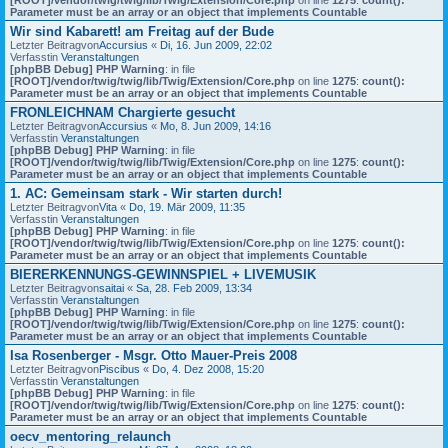
Parameter must be an array or an object that implements Countable
Wir sind Kabarett! am Freitag auf der Bude
Letzter Beitragvon
Accursius
«
Di, 16. Jun 2009, 22:02
Verfasstin
Veranstaltungen
[phpBB Debug] PHP Warning
: in file
[ROOT]/vendor/twig/twig/lib/Twig/Extension/Core.php
on line
1275
:
count():
Parameter must be an array or an object that implements Countable
FRONLEICHNAM Chargierte gesucht
Letzter Beitragvon
Accursius
«
Mo, 8. Jun 2009, 14:16
Verfasstin
Veranstaltungen
[phpBB Debug] PHP Warning
: in file
[ROOT]/vendor/twig/twig/lib/Twig/Extension/Core.php
on line
1275
:
count():
Parameter must be an array or an object that implements Countable
1. AC: Gemeinsam stark - Wir starten durch!
Letzter Beitragvon
Vita
«
Do, 19. Mär 2009, 11:35
Verfasstin
Veranstaltungen
[phpBB Debug] PHP Warning
: in file
[ROOT]/vendor/twig/twig/lib/Twig/Extension/Core.php
on line
1275
:
count():
Parameter must be an array or an object that implements Countable
BIERERKENNUNGS-GEWINNSPIEL + LIVEMUSIK
Letzter Beitragvon
saitai
«
Sa, 28. Feb 2009, 13:34
Verfasstin
Veranstaltungen
[phpBB Debug] PHP Warning
: in file
[ROOT]/vendor/twig/twig/lib/Twig/Extension/Core.php
on line
1275
:
count():
Parameter must be an array or an object that implements Countable
Isa Rosenberger - Msgr. Otto Mauer-Preis 2008
Letzter Beitragvon
Piscibus
«
Do, 4. Dez 2008, 15:20
Verfasstin
Veranstaltungen
[phpBB Debug] PHP Warning
: in file
[ROOT]/vendor/twig/twig/lib/Twig/Extension/Core.php
on line
1275
:
count():
Parameter must be an array or an object that implements Countable
oecv_mentoring_relaunch