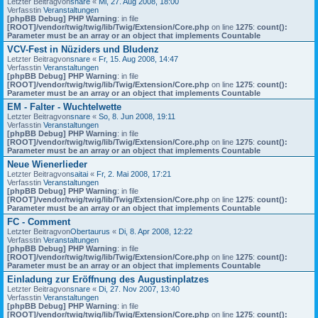
Letzter Beitragvon
snare
«
Mi, 27. Aug 2008, 18:00
Verfasstin
Veranstaltungen
[phpBB Debug] PHP Warning
: in file
[ROOT]/vendor/twig/twig/lib/Twig/Extension/Core.php
on line
1275
:
count():
Parameter must be an array or an object that implements Countable
VCV-Fest in Nüziders und Bludenz
Letzter Beitragvon
snare
«
Fr, 15. Aug 2008, 14:47
Verfasstin
Veranstaltungen
[phpBB Debug] PHP Warning
: in file
[ROOT]/vendor/twig/twig/lib/Twig/Extension/Core.php
on line
1275
:
count():
Parameter must be an array or an object that implements Countable
EM - Falter - Wuchtelwette
Letzter Beitragvon
snare
«
So, 8. Jun 2008, 19:11
Verfasstin
Veranstaltungen
[phpBB Debug] PHP Warning
: in file
[ROOT]/vendor/twig/twig/lib/Twig/Extension/Core.php
on line
1275
:
count():
Parameter must be an array or an object that implements Countable
Neue Wienerlieder
Letzter Beitragvon
saitai
«
Fr, 2. Mai 2008, 17:21
Verfasstin
Veranstaltungen
[phpBB Debug] PHP Warning
: in file
[ROOT]/vendor/twig/twig/lib/Twig/Extension/Core.php
on line
1275
:
count():
Parameter must be an array or an object that implements Countable
FC - Comment
Letzter Beitragvon
Obertaurus
«
Di, 8. Apr 2008, 12:22
Verfasstin
Veranstaltungen
[phpBB Debug] PHP Warning
: in file
[ROOT]/vendor/twig/twig/lib/Twig/Extension/Core.php
on line
1275
:
count():
Parameter must be an array or an object that implements Countable
Einladung zur Eröffnung des Augustinplatzes
Letzter Beitragvon
snare
«
Di, 27. Nov 2007, 13:40
Verfasstin
Veranstaltungen
[phpBB Debug] PHP Warning
: in file
[ROOT]/vendor/twig/twig/lib/Twig/Extension/Core.php
on line
1275
:
count():