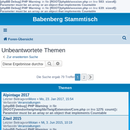
[phpBB Debug] PHP Warning
: in file
[ROOT]/phpbb/session.php
on line
583
:
sizeof():
Parameter must be an array or an object that implements Countable
[phpBB Debug] PHP Warning
: in file
[ROOT]/phpbb/session.php
on line
639
:
sizeof():
Parameter must be an array or an object that implements Countable
Babenberg Stammtisch
S
Foren-Übersicht
u
Unbeantwortete Themen
c
Zur erweiterten Suche
h
Suche
Erweiterte Suche
e
1
2
Die Suche ergab 79 Treffer
Nächste
Themen
Alpintage 2017
Letzter Beitragvon
More
«
Mo, 23. Jan 2017, 15:54
Verfasstin
Veranstaltungen
[phpBB Debug] PHP Warning
: in file
[ROOT]/vendor/twig/twig/lib/Twig/Extension/Core.php
on line
1275
:
count():
Parameter must be an array or an object that implements Countable
Ziteil 2015
Letzter Beitragvon
Wotan
«
Mi, 3. Jun 2015, 10:19
Verfasstin
Veranstaltungen
[phpBB Debug] PHP Warning
: in file