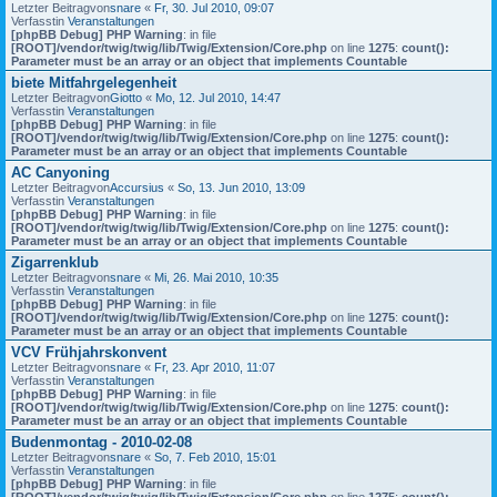
Letzter Beitragvon
snare
«
Fr, 30. Jul 2010, 09:07
Verfasstin
Veranstaltungen
[phpBB Debug] PHP Warning
: in file
[ROOT]/vendor/twig/twig/lib/Twig/Extension/Core.php
on line
1275
:
count():
Parameter must be an array or an object that implements Countable
biete Mitfahrgelegenheit
Letzter Beitragvon
Giotto
«
Mo, 12. Jul 2010, 14:47
Verfasstin
Veranstaltungen
[phpBB Debug] PHP Warning
: in file
[ROOT]/vendor/twig/twig/lib/Twig/Extension/Core.php
on line
1275
:
count():
Parameter must be an array or an object that implements Countable
AC Canyoning
Letzter Beitragvon
Accursius
«
So, 13. Jun 2010, 13:09
Verfasstin
Veranstaltungen
[phpBB Debug] PHP Warning
: in file
[ROOT]/vendor/twig/twig/lib/Twig/Extension/Core.php
on line
1275
:
count():
Parameter must be an array or an object that implements Countable
Zigarrenklub
Letzter Beitragvon
snare
«
Mi, 26. Mai 2010, 10:35
Verfasstin
Veranstaltungen
[phpBB Debug] PHP Warning
: in file
[ROOT]/vendor/twig/twig/lib/Twig/Extension/Core.php
on line
1275
:
count():
Parameter must be an array or an object that implements Countable
VCV Frühjahrskonvent
Letzter Beitragvon
snare
«
Fr, 23. Apr 2010, 11:07
Verfasstin
Veranstaltungen
[phpBB Debug] PHP Warning
: in file
[ROOT]/vendor/twig/twig/lib/Twig/Extension/Core.php
on line
1275
:
count():
Parameter must be an array or an object that implements Countable
Budenmontag - 2010-02-08
Letzter Beitragvon
snare
«
So, 7. Feb 2010, 15:01
Verfasstin
Veranstaltungen
[phpBB Debug] PHP Warning
: in file
[ROOT]/vendor/twig/twig/lib/Twig/Extension/Core.php
on line
1275
:
count():