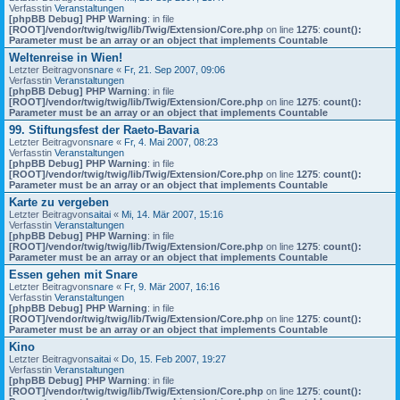
Verfasstin
Veranstaltungen
[phpBB Debug] PHP Warning
: in file
[ROOT]/vendor/twig/twig/lib/Twig/Extension/Core.php
on line
1275
:
count():
Parameter must be an array or an object that implements Countable
Weltenreise in Wien!
Letzter Beitragvon
snare
«
Fr, 21. Sep 2007, 09:06
Verfasstin
Veranstaltungen
[phpBB Debug] PHP Warning
: in file
[ROOT]/vendor/twig/twig/lib/Twig/Extension/Core.php
on line
1275
:
count():
Parameter must be an array or an object that implements Countable
99. Stiftungsfest der Raeto-Bavaria
Letzter Beitragvon
snare
«
Fr, 4. Mai 2007, 08:23
Verfasstin
Veranstaltungen
[phpBB Debug] PHP Warning
: in file
[ROOT]/vendor/twig/twig/lib/Twig/Extension/Core.php
on line
1275
:
count():
Parameter must be an array or an object that implements Countable
Karte zu vergeben
Letzter Beitragvon
saitai
«
Mi, 14. Mär 2007, 15:16
Verfasstin
Veranstaltungen
[phpBB Debug] PHP Warning
: in file
[ROOT]/vendor/twig/twig/lib/Twig/Extension/Core.php
on line
1275
:
count():
Parameter must be an array or an object that implements Countable
Essen gehen mit Snare
Letzter Beitragvon
snare
«
Fr, 9. Mär 2007, 16:16
Verfasstin
Veranstaltungen
[phpBB Debug] PHP Warning
: in file
[ROOT]/vendor/twig/twig/lib/Twig/Extension/Core.php
on line
1275
:
count():
Parameter must be an array or an object that implements Countable
Kino
Letzter Beitragvon
saitai
«
Do, 15. Feb 2007, 19:27
Verfasstin
Veranstaltungen
[phpBB Debug] PHP Warning
: in file
[ROOT]/vendor/twig/twig/lib/Twig/Extension/Core.php
on line
1275
:
count():