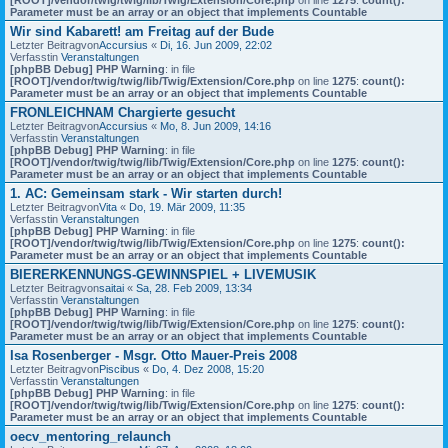
Parameter must be an array or an object that implements Countable
Wir sind Kabarett! am Freitag auf der Bude
Letzter Beitragvon
Accursius
«
Di, 16. Jun 2009, 22:02
Verfasstin
Veranstaltungen
[phpBB Debug] PHP Warning
: in file
[ROOT]/vendor/twig/twig/lib/Twig/Extension/Core.php
on line
1275
:
count():
Parameter must be an array or an object that implements Countable
FRONLEICHNAM Chargierte gesucht
Letzter Beitragvon
Accursius
«
Mo, 8. Jun 2009, 14:16
Verfasstin
Veranstaltungen
[phpBB Debug] PHP Warning
: in file
[ROOT]/vendor/twig/twig/lib/Twig/Extension/Core.php
on line
1275
:
count():
Parameter must be an array or an object that implements Countable
1. AC: Gemeinsam stark - Wir starten durch!
Letzter Beitragvon
Vita
«
Do, 19. Mär 2009, 11:35
Verfasstin
Veranstaltungen
[phpBB Debug] PHP Warning
: in file
[ROOT]/vendor/twig/twig/lib/Twig/Extension/Core.php
on line
1275
:
count():
Parameter must be an array or an object that implements Countable
BIERERKENNUNGS-GEWINNSPIEL + LIVEMUSIK
Letzter Beitragvon
saitai
«
Sa, 28. Feb 2009, 13:34
Verfasstin
Veranstaltungen
[phpBB Debug] PHP Warning
: in file
[ROOT]/vendor/twig/twig/lib/Twig/Extension/Core.php
on line
1275
:
count():
Parameter must be an array or an object that implements Countable
Isa Rosenberger - Msgr. Otto Mauer-Preis 2008
Letzter Beitragvon
Piscibus
«
Do, 4. Dez 2008, 15:20
Verfasstin
Veranstaltungen
[phpBB Debug] PHP Warning
: in file
[ROOT]/vendor/twig/twig/lib/Twig/Extension/Core.php
on line
1275
:
count():
Parameter must be an array or an object that implements Countable
oecv_mentoring_relaunch