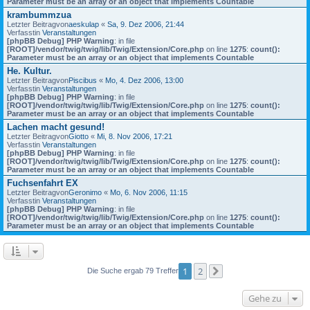
Parameter must be an array or an object that implements Countable
krambummzua
Letzter Beitragvon
aeskulap
«
Sa, 9. Dez 2006, 21:44
Verfasstin
Veranstaltungen
[phpBB Debug] PHP Warning
: in file
[ROOT]/vendor/twig/twig/lib/Twig/Extension/Core.php
on line
1275
:
count():
Parameter must be an array or an object that implements Countable
He. Kultur.
Letzter Beitragvon
Piscibus
«
Mo, 4. Dez 2006, 13:00
Verfasstin
Veranstaltungen
[phpBB Debug] PHP Warning
: in file
[ROOT]/vendor/twig/twig/lib/Twig/Extension/Core.php
on line
1275
:
count():
Parameter must be an array or an object that implements Countable
Lachen macht gesund!
Letzter Beitragvon
Giotto
«
Mi, 8. Nov 2006, 17:21
Verfasstin
Veranstaltungen
[phpBB Debug] PHP Warning
: in file
[ROOT]/vendor/twig/twig/lib/Twig/Extension/Core.php
on line
1275
:
count():
Parameter must be an array or an object that implements Countable
Fuchsenfahrt EX
Letzter Beitragvon
Geronimo
«
Mo, 6. Nov 2006, 11:15
Verfasstin
Veranstaltungen
[phpBB Debug] PHP Warning
: in file
[ROOT]/vendor/twig/twig/lib/Twig/Extension/Core.php
on line
1275
:
count():
Parameter must be an array or an object that implements Countable
1
2
Die Suche ergab 79 Treffer
Nächste
Gehe zu