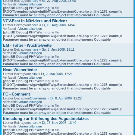
Letzter Beitragvon
snare
«
Mi, 27. Aug 2008, 18:00
Verfasstin
Veranstaltungen
[phpBB Debug] PHP Warning
: in file
[ROOT]/vendor/twig/twig/lib/Twig/Extension/Core.php
on line
1275
:
count():
Parameter must be an array or an object that implements Countable
VCV-Fest in Nüziders und Bludenz
Letzter Beitragvon
snare
«
Fr, 15. Aug 2008, 14:47
Verfasstin
Veranstaltungen
[phpBB Debug] PHP Warning
: in file
[ROOT]/vendor/twig/twig/lib/Twig/Extension/Core.php
on line
1275
:
count():
Parameter must be an array or an object that implements Countable
EM - Falter - Wuchtelwette
Letzter Beitragvon
snare
«
So, 8. Jun 2008, 19:11
Verfasstin
Veranstaltungen
[phpBB Debug] PHP Warning
: in file
[ROOT]/vendor/twig/twig/lib/Twig/Extension/Core.php
on line
1275
:
count():
Parameter must be an array or an object that implements Countable
Neue Wienerlieder
Letzter Beitragvon
saitai
«
Fr, 2. Mai 2008, 17:21
Verfasstin
Veranstaltungen
[phpBB Debug] PHP Warning
: in file
[ROOT]/vendor/twig/twig/lib/Twig/Extension/Core.php
on line
1275
:
count():
Parameter must be an array or an object that implements Countable
FC - Comment
Letzter Beitragvon
Obertaurus
«
Di, 8. Apr 2008, 12:22
Verfasstin
Veranstaltungen
[phpBB Debug] PHP Warning
: in file
[ROOT]/vendor/twig/twig/lib/Twig/Extension/Core.php
on line
1275
:
count():
Parameter must be an array or an object that implements Countable
Einladung zur Eröffnung des Augustinplatzes
Letzter Beitragvon
snare
«
Di, 27. Nov 2007, 13:40
Verfasstin
Veranstaltungen
[phpBB Debug] PHP Warning
: in file
[ROOT]/vendor/twig/twig/lib/Twig/Extension/Core.php
on line
1275
:
count():