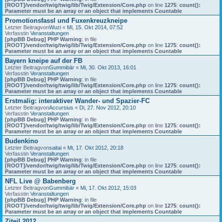
[ROOT]/vendor/twig/twig/lib/Twig/Extension/Core.php
on line
1275
:
count():
Parameter must be an array or an object that implements Countable
Promotionsfassl und Fuxenkreuzkneipe
Letzter Beitragvon
Wuzi
«
Mi, 15. Okt 2014, 07:52
Verfasstin
Veranstaltungen
[phpBB Debug] PHP Warning
: in file
[ROOT]/vendor/twig/twig/lib/Twig/Extension/Core.php
on line
1275
:
count():
Parameter must be an array or an object that implements Countable
Bayern kneipe auf der FB
Letzter Beitragvon
Gummibär
«
Mi, 30. Okt 2013, 16:01
Verfasstin
Veranstaltungen
[phpBB Debug] PHP Warning
: in file
[ROOT]/vendor/twig/twig/lib/Twig/Extension/Core.php
on line
1275
:
count():
Parameter must be an array or an object that implements Countable
Erstmalig: interaktiver Wander- und Spazier-FC
Letzter Beitragvon
Accursius
«
Di, 27. Nov 2012, 20:10
Verfasstin
Veranstaltungen
[phpBB Debug] PHP Warning
: in file
[ROOT]/vendor/twig/twig/lib/Twig/Extension/Core.php
on line
1275
:
count():
Parameter must be an array or an object that implements Countable
Budenkino
Letzter Beitragvon
saitai
«
Mi, 17. Okt 2012, 20:18
Verfasstin
Veranstaltungen
[phpBB Debug] PHP Warning
: in file
[ROOT]/vendor/twig/twig/lib/Twig/Extension/Core.php
on line
1275
:
count():
Parameter must be an array or an object that implements Countable
NFL Live @ Babenberg
Letzter Beitragvon
Gummibär
«
Mi, 17. Okt 2012, 15:03
Verfasstin
Veranstaltungen
[phpBB Debug] PHP Warning
: in file
[ROOT]/vendor/twig/twig/lib/Twig/Extension/Core.php
on line
1275
:
count():
Parameter must be an array or an object that implements Countable
Ziteil 2012