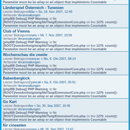
Parameter must be an array or an object that implements Countable
Länderspiel Österreich - Tunesien
Letzter Beitragvon
Mäx
«
So, 18. Nov 2007, 12:49
Verfasstin
Veranstaltungen
[phpBB Debug] PHP Warning
: in file
[ROOT]/vendor/twig/twig/lib/Twig/Extension/Core.php
on line
1275
:
count():
Parameter must be an array or an object that implements Countable
Club of Vienna
Letzter Beitragvon
snare
«
Mi, 7. Nov 2007, 10:59
Verfasstin
Veranstaltungen
[phpBB Debug] PHP Warning
: in file
[ROOT]/vendor/twig/twig/lib/Twig/Extension/Core.php
on line
1275
:
count():
Parameter must be an array or an object that implements Countable
Wochenschau die zweite
Letzter Beitragvon
manyac
«
Mo, 8. Okt 2007, 08:14
Verfasstin
Veranstaltungen
[phpBB Debug] PHP Warning
: in file
[ROOT]/vendor/twig/twig/lib/Twig/Extension/Core.php
on line
1275
:
count():
Parameter must be an array or an object that implements Countable
Babenbergkick
Letzter Beitragvon
Zyancali
«
Sa, 6. Okt 2007, 05:51
Verfasstin
Veranstaltungen
[phpBB Debug] PHP Warning
: in file
[ROOT]/vendor/twig/twig/lib/Twig/Extension/Core.php
on line
1275
:
count():
Parameter must be an array or an object that implements Countable
Go Kart
Letzter Beitragvon
fee
«
So, 30. Sep 2007, 16:45
Verfasstin
Veranstaltungen
[phpBB Debug] PHP Warning
: in file
[ROOT]/vendor/twig/twig/lib/Twig/Extension/Core.php
on line
1275
:
count():
Parameter must be an array or an object that implements Countable
für cineasten
Letzter Beitragvon
snare
«
Mi, 26. Sep 2007, 13:47