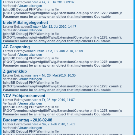
Letzter Beitragvon
snare
«
Fr, 30. Jul 2010, 09:07
Verfasstin
Veranstaltungen
[phpBB Debug] PHP Warning
: in file
[ROOT]/vendor/twig/twig/lib/Twig/Extension/Core.php
on line
1275
:
count():
Parameter must be an array or an object that implements Countable
biete Mitfahrgelegenheit
Letzter Beitragvon
Giotto
«
Mo, 12. Jul 2010, 14:47
Verfasstin
Veranstaltungen
[phpBB Debug] PHP Warning
: in file
[ROOT]/vendor/twig/twig/lib/Twig/Extension/Core.php
on line
1275
:
count():
Parameter must be an array or an object that implements Countable
AC Canyoning
Letzter Beitragvon
Accursius
«
So, 13. Jun 2010, 13:09
Verfasstin
Veranstaltungen
[phpBB Debug] PHP Warning
: in file
[ROOT]/vendor/twig/twig/lib/Twig/Extension/Core.php
on line
1275
:
count():
Parameter must be an array or an object that implements Countable
Zigarrenklub
Letzter Beitragvon
snare
«
Mi, 26. Mai 2010, 10:35
Verfasstin
Veranstaltungen
[phpBB Debug] PHP Warning
: in file
[ROOT]/vendor/twig/twig/lib/Twig/Extension/Core.php
on line
1275
:
count():
Parameter must be an array or an object that implements Countable
VCV Frühjahrskonvent
Letzter Beitragvon
snare
«
Fr, 23. Apr 2010, 11:07
Verfasstin
Veranstaltungen
[phpBB Debug] PHP Warning
: in file
[ROOT]/vendor/twig/twig/lib/Twig/Extension/Core.php
on line
1275
:
count():
Parameter must be an array or an object that implements Countable
Budenmontag - 2010-02-08
Letzter Beitragvon
snare
«
So, 7. Feb 2010, 15:01
Verfasstin
Veranstaltungen
[phpBB Debug] PHP Warning
: in file
[ROOT]/vendor/twig/twig/lib/Twig/Extension/Core.php
on line
1275
:
count():