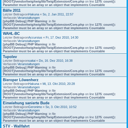
[ROOT]/vendor/twig/twig/lib/Twig/Extension/Core.php
on line
1275
:
count():
Parameter must be an array or an object that implements Countable
Bälle 2011
Letzter Beitragvon
Hakuna
«
So, 2. Jan 2011, 22:57
Verfasstin
Veranstaltungen
[phpBB Debug] PHP Warning
: in file
[ROOT]/vendor/twig/twig/lib/Twig/Extension/Core.php
on line
1275
:
count():
Parameter must be an array or an object that implements Countable
WAHL-BC
Letzter Beitragvon
Accursius
«
Fr, 17. Dez 2010, 14:30
Verfasstin
Veranstaltungen
[phpBB Debug] PHP Warning
: in file
[ROOT]/vendor/twig/twig/lib/Twig/Extension/Core.php
on line
1275
:
count():
Parameter must be an array or an object that implements Countable
Tupolev
Letzter Beitragvon
saitai
«
Do, 16. Dez 2010, 16:38
Verfasstin
Veranstaltungen
[phpBB Debug] PHP Warning
: in file
[ROOT]/vendor/twig/twig/lib/Twig/Extension/Core.php
on line
1275
:
count():
Parameter must be an array or an object that implements Countable
Bieroper Löwenherz
Letzter Beitragvon
Hakuna
«
Mi, 13. Okt 2010, 20:28
Verfasstin
Veranstaltungen
[phpBB Debug] PHP Warning
: in file
[ROOT]/vendor/twig/twig/lib/Twig/Extension/Core.php
on line
1275
:
count():
Parameter must be an array or an object that implements Countable
Einwiehung sanierte Bude
Letzter Beitragvon
Geronimo
«
So, 3. Okt 2010, 10:52
Verfasstin
Veranstaltungen
[phpBB Debug] PHP Warning
: in file
[ROOT]/vendor/twig/twig/lib/Twig/Extension/Core.php
on line
1275
:
count():
Parameter must be an array or an object that implements Countable
STV - Wallfahrt