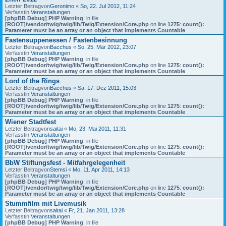
Letzter Beitragvon
Geronimo
«
So, 22. Jul 2012, 11:24
Verfasstin
Veranstaltungen
[phpBB Debug] PHP Warning
: in file
[ROOT]/vendor/twig/twig/lib/Twig/Extension/Core.php
on line
1275
:
count():
Parameter must be an array or an object that implements Countable
Fastensuppenessen / Fastenbesinnung
Letzter Beitragvon
Bacchus
«
So, 25. Mär 2012, 23:07
Verfasstin
Veranstaltungen
[phpBB Debug] PHP Warning
: in file
[ROOT]/vendor/twig/twig/lib/Twig/Extension/Core.php
on line
1275
:
count():
Parameter must be an array or an object that implements Countable
Lord of the Rings
Letzter Beitragvon
Bacchus
«
Sa, 17. Dez 2011, 15:03
Verfasstin
Veranstaltungen
[phpBB Debug] PHP Warning
: in file
[ROOT]/vendor/twig/twig/lib/Twig/Extension/Core.php
on line
1275
:
count():
Parameter must be an array or an object that implements Countable
Wiener Stadtfest
Letzter Beitragvon
saitai
«
Mo, 23. Mai 2011, 11:31
Verfasstin
Veranstaltungen
[phpBB Debug] PHP Warning
: in file
[ROOT]/vendor/twig/twig/lib/Twig/Extension/Core.php
on line
1275
:
count():
Parameter must be an array or an object that implements Countable
BbW Stiftungsfest - Mitfahrgelegenheit
Letzter Beitragvon
Stemsi
«
Mo, 11. Apr 2011, 14:13
Verfasstin
Veranstaltungen
[phpBB Debug] PHP Warning
: in file
[ROOT]/vendor/twig/twig/lib/Twig/Extension/Core.php
on line
1275
:
count():
Parameter must be an array or an object that implements Countable
Stummfilm mit Livemusik
Letzter Beitragvon
saitai
«
Fr, 21. Jan 2011, 13:28
Verfasstin
Veranstaltungen
[phpBB Debug] PHP Warning
: in file