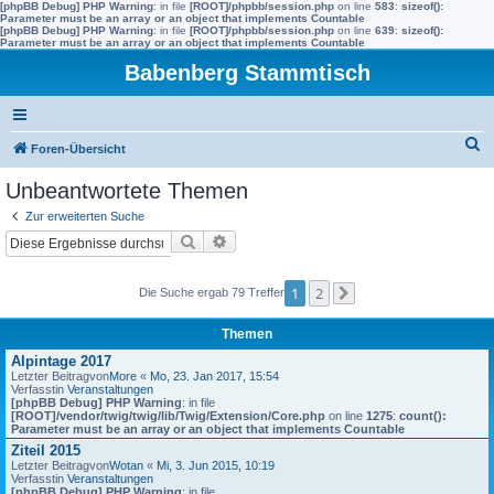
[phpBB Debug] PHP Warning
: in file
[ROOT]/phpbb/session.php
on line
583
:
sizeof():
Parameter must be an array or an object that implements Countable
[phpBB Debug] PHP Warning
: in file
[ROOT]/phpbb/session.php
on line
639
:
sizeof():
Parameter must be an array or an object that implements Countable
Babenberg Stammtisch
S
Foren-Übersicht
u
Unbeantwortete Themen
c
Zur erweiterten Suche
h
Suche
Erweiterte Suche
e
1
2
Die Suche ergab 79 Treffer
Nächste
Themen
Alpintage 2017
Letzter Beitragvon
More
«
Mo, 23. Jan 2017, 15:54
Verfasstin
Veranstaltungen
[phpBB Debug] PHP Warning
: in file
[ROOT]/vendor/twig/twig/lib/Twig/Extension/Core.php
on line
1275
:
count():
Parameter must be an array or an object that implements Countable
Ziteil 2015
Letzter Beitragvon
Wotan
«
Mi, 3. Jun 2015, 10:19
Verfasstin
Veranstaltungen
[phpBB Debug] PHP Warning
: in file