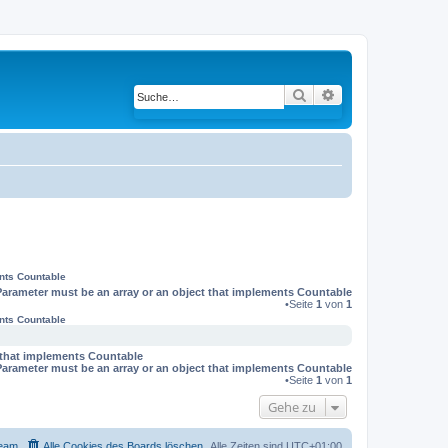
Suche
Erweiterte Suche
ents Countable
Parameter must be an array or an object that implements Countable
•Seite
1
von
1
ents Countable
t that implements Countable
Parameter must be an array or an object that implements Countable
•Seite
1
von
1
Gehe zu
eam
Alle Cookies des Boards löschen
Alle Zeiten sind
UTC+01:00