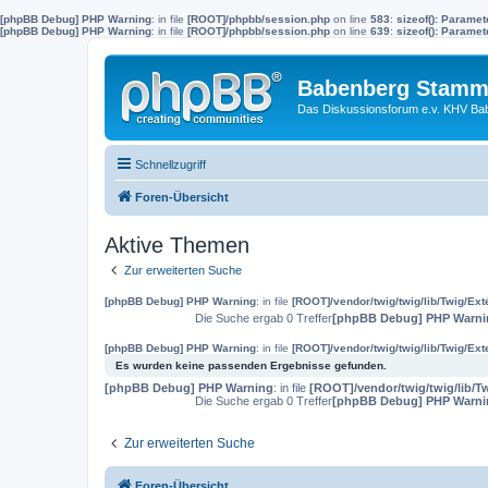
[phpBB Debug] PHP Warning
: in file
[ROOT]/phpbb/session.php
on line
583
:
sizeof(): Parame
[phpBB Debug] PHP Warning
: in file
[ROOT]/phpbb/session.php
on line
639
:
sizeof(): Parame
Babenberg Stamm
Das Diskussionsforum e.v. KHV Ba
Schnellzugriff
Foren-Übersicht
Aktive Themen
Zur erweiterten Suche
[phpBB Debug] PHP Warning
: in file
[ROOT]/vendor/twig/twig/lib/Twig/Ex
Die Suche ergab 0 Treffer
[phpBB Debug] PHP Warni
[phpBB Debug] PHP Warning
: in file
[ROOT]/vendor/twig/twig/lib/Twig/Ex
Es wurden keine passenden Ergebnisse gefunden.
[phpBB Debug] PHP Warning
: in file
[ROOT]/vendor/twig/twig/lib/T
Die Suche ergab 0 Treffer
[phpBB Debug] PHP Warni
Zur erweiterten Suche
Foren-Übersicht