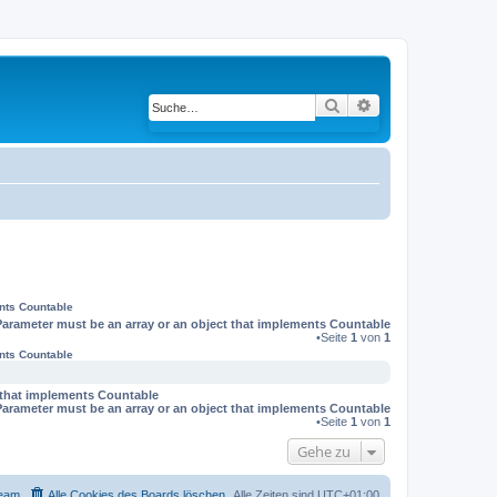
Suche
Erweiterte Suche
ents Countable
Parameter must be an array or an object that implements Countable
•Seite
1
von
1
ents Countable
t that implements Countable
Parameter must be an array or an object that implements Countable
•Seite
1
von
1
Gehe zu
eam
Alle Cookies des Boards löschen
Alle Zeiten sind
UTC+01:00