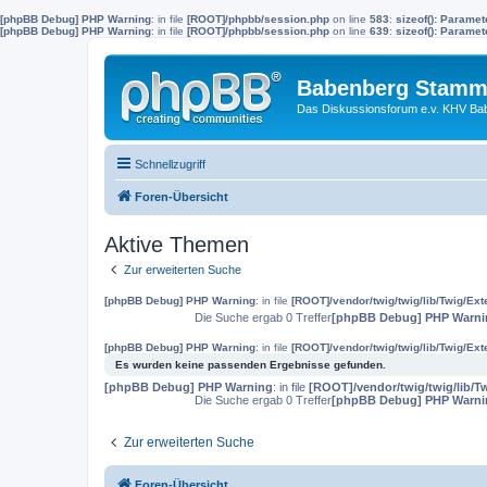
[phpBB Debug] PHP Warning
: in file
[ROOT]/phpbb/session.php
on line
583
:
sizeof(): Parame
[phpBB Debug] PHP Warning
: in file
[ROOT]/phpbb/session.php
on line
639
:
sizeof(): Parame
Babenberg Stamm
Das Diskussionsforum e.v. KHV Ba
Schnellzugriff
Foren-Übersicht
Aktive Themen
Zur erweiterten Suche
[phpBB Debug] PHP Warning
: in file
[ROOT]/vendor/twig/twig/lib/Twig/Ex
Die Suche ergab 0 Treffer
[phpBB Debug] PHP Warni
[phpBB Debug] PHP Warning
: in file
[ROOT]/vendor/twig/twig/lib/Twig/Ex
Es wurden keine passenden Ergebnisse gefunden.
[phpBB Debug] PHP Warning
: in file
[ROOT]/vendor/twig/twig/lib/T
Die Suche ergab 0 Treffer
[phpBB Debug] PHP Warni
Zur erweiterten Suche
Foren-Übersicht