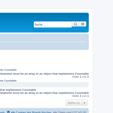
Suche
Erweiterte Suche
ents Countable
Parameter must be an array or an object that implements Countable
•Seite
1
von
1
ents Countable
t that implements Countable
Parameter must be an array or an object that implements Countable
•Seite
1
von
1
Gehe zu
eam
Alle Cookies des Boards löschen
Alle Zeiten sind
UTC+01:00