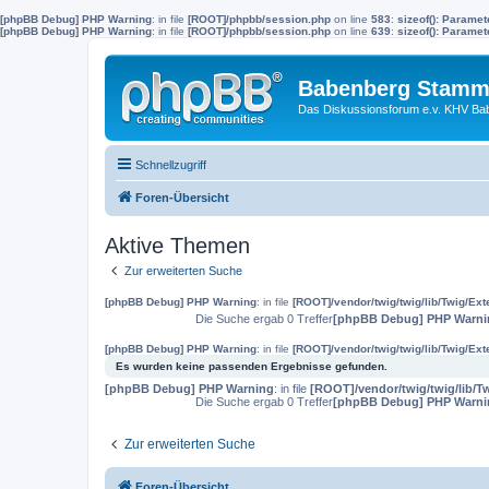
[phpBB Debug] PHP Warning
: in file
[ROOT]/phpbb/session.php
on line
583
:
sizeof(): Parame
[phpBB Debug] PHP Warning
: in file
[ROOT]/phpbb/session.php
on line
639
:
sizeof(): Parame
Babenberg Stamm
Das Diskussionsforum e.v. KHV Ba
Schnellzugriff
Foren-Übersicht
Aktive Themen
Zur erweiterten Suche
[phpBB Debug] PHP Warning
: in file
[ROOT]/vendor/twig/twig/lib/Twig/Ex
Die Suche ergab 0 Treffer
[phpBB Debug] PHP Warni
[phpBB Debug] PHP Warning
: in file
[ROOT]/vendor/twig/twig/lib/Twig/Ex
Es wurden keine passenden Ergebnisse gefunden.
[phpBB Debug] PHP Warning
: in file
[ROOT]/vendor/twig/twig/lib/T
Die Suche ergab 0 Treffer
[phpBB Debug] PHP Warni
Zur erweiterten Suche
Foren-Übersicht