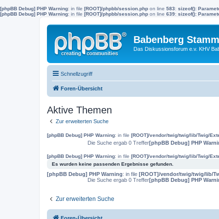
[phpBB Debug] PHP Warning
: in file
[ROOT]/phpbb/session.php
on line
583
:
sizeof(): Parame
[phpBB Debug] PHP Warning
: in file
[ROOT]/phpbb/session.php
on line
639
:
sizeof(): Parame
Babenberg Stamm
Das Diskussionsforum e.v. KHV Ba
Schnellzugriff
Foren-Übersicht
Aktive Themen
Zur erweiterten Suche
[phpBB Debug] PHP Warning
: in file
[ROOT]/vendor/twig/twig/lib/Twig/Ex
Die Suche ergab 0 Treffer
[phpBB Debug] PHP Warni
[phpBB Debug] PHP Warning
: in file
[ROOT]/vendor/twig/twig/lib/Twig/Ex
Es wurden keine passenden Ergebnisse gefunden.
[phpBB Debug] PHP Warning
: in file
[ROOT]/vendor/twig/twig/lib/T
Die Suche ergab 0 Treffer
[phpBB Debug] PHP Warni
Zur erweiterten Suche
Foren-Übersicht