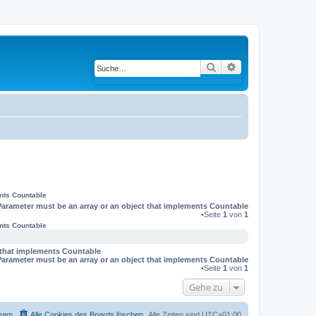
Suche
Erweiterte Suche
ents Countable
Parameter must be an array or an object that implements Countable
•Seite
1
von
1
ents Countable
t that implements Countable
Parameter must be an array or an object that implements Countable
•Seite
1
von
1
Gehe zu
eam
Alle Cookies des Boards löschen
Alle Zeiten sind
UTC+01:00