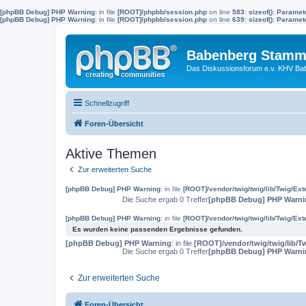
[phpBB Debug] PHP Warning
: in file
[ROOT]/phpbb/session.php
on line
583
:
sizeof(): Parame
[phpBB Debug] PHP Warning
: in file
[ROOT]/phpbb/session.php
on line
639
:
sizeof(): Parame
Babenberg Stamm
Das Diskussionsforum e.v. KHV Ba
Schnellzugriff
Foren-Übersicht
Aktive Themen
Zur erweiterten Suche
[phpBB Debug] PHP Warning
: in file
[ROOT]/vendor/twig/twig/lib/Twig/Ex
Die Suche ergab 0 Treffer
[phpBB Debug] PHP Warni
[phpBB Debug] PHP Warning
: in file
[ROOT]/vendor/twig/twig/lib/Twig/Ex
Es wurden keine passenden Ergebnisse gefunden.
[phpBB Debug] PHP Warning
: in file
[ROOT]/vendor/twig/twig/lib/T
Die Suche ergab 0 Treffer
[phpBB Debug] PHP Warni
Zur erweiterten Suche
Foren-Übersicht