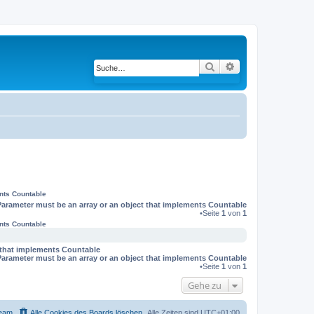
Suche
Erweiterte Suche
ents Countable
Parameter must be an array or an object that implements Countable
•Seite
1
von
1
ents Countable
t that implements Countable
Parameter must be an array or an object that implements Countable
•Seite
1
von
1
Gehe zu
eam
Alle Cookies des Boards löschen
Alle Zeiten sind
UTC+01:00