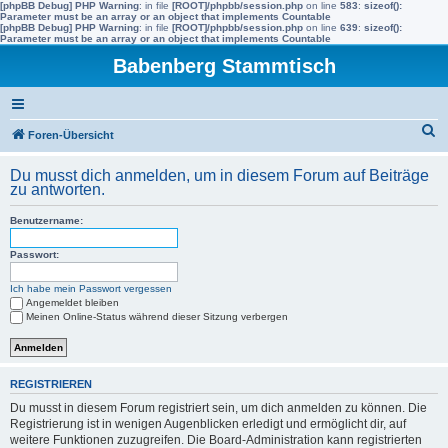
[phpBB Debug] PHP Warning
: in file
[ROOT]/phpbb/session.php
on line
583
:
sizeof():
Parameter must be an array or an object that implements Countable
[phpBB Debug] PHP Warning
: in file
[ROOT]/phpbb/session.php
on line
639
:
sizeof():
Parameter must be an array or an object that implements Countable
Babenberg Stammtisch
S
Foren-Übersicht
u
Du musst dich anmelden, um in diesem Forum auf Beiträge
c
zu antworten.
h
Benutzername:
e
Passwort:
Ich habe mein Passwort vergessen
Angemeldet bleiben
Meinen Online-Status während dieser Sitzung verbergen
REGISTRIEREN
Du musst in diesem Forum registriert sein, um dich anmelden zu können. Die
Registrierung ist in wenigen Augenblicken erledigt und ermöglicht dir, auf
weitere Funktionen zuzugreifen. Die Board-Administration kann registrierten