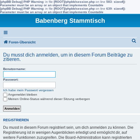
[phpBB Debug] PHP Warning
: in file
[ROOT]/phpbb/session.php
on line
583
:
sizeof():
Parameter must be an array or an object that implements Countable
[phpBB Debug] PHP Warning
: in file
[ROOT]/phpbb/session.php
on line
639
:
sizeof():
Parameter must be an array or an object that implements Countable
Babenberg Stammtisch
S
Foren-Übersicht
u
Du musst dich anmelden, um in diesem Forum Beiträge zu
c
zitieren.
h
Benutzername:
e
Passwort:
Ich habe mein Passwort vergessen
Angemeldet bleiben
Meinen Online-Status während dieser Sitzung verbergen
REGISTRIEREN
Du musst in diesem Forum registriert sein, um dich anmelden zu können. Die
Registrierung ist in wenigen Augenblicken erledigt und ermöglicht dir, auf
weitere Funktionen zuzugreifen. Die Board-Administration kann registrierten