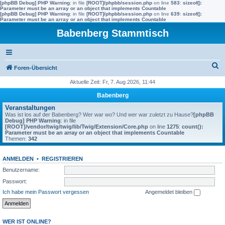
[phpBB Debug] PHP Warning
: in file
[ROOT]/phpbb/session.php
on line
583
:
sizeof():
Parameter must be an array or an object that implements Countable
[phpBB Debug] PHP Warning
: in file
[ROOT]/phpbb/session.php
on line
639
:
sizeof():
Parameter must be an array or an object that implements Countable
Babenberg Stammtisch
S
Foren-Übersicht
u
Aktuelle Zeit: Fr, 7. Aug 2026, 11:44
c
Babenberg
h
Veranstaltungen
Was ist los auf der Babenberg? Wer war wo? Und wer war zuletzt zu Hause?
[phpBB
e
Debug] PHP Warning
: in file
[ROOT]/vendor/twig/twig/lib/Twig/Extension/Core.php
on line
1275
:
count():
Parameter must be an array or an object that implements Countable
Themen:
342
ANMELDEN
•
REGISTRIEREN
Benutzername:
Passwort:
Ich habe mein Passwort vergessen
Angemeldet bleiben
WER IST ONLINE?