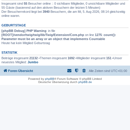
Insgesamt sind
55
Besucher online :: 0 sichtbare Mitglieder, 0 unsichtbare Mitglieder und
55 Gäste (basierend auf den aktiven Besuchern der letzten 5 Minuten)
Der Besucherrekord liegt bei
3940
Besuchern, die am Mi, 5. Aug 2026, 08:14 gleichzeitig
online waren.
GEBURTSTAGE
[phpBB Debug] PHP Warning
: in file
[ROOT]/vendor/twig/twig/lib/Twig/Extension/Core.php
on line
1275
:
count():
Parameter must be an array or an object that implements Countable
Heute hat kein Mitglied Geburtstag
STATISTIK
Beiträge insgesamt
21132
•Themen insgesamt
1692
•Mitglieder insgesamt
151
•Unser
neuestes Mitglied:
Jumbo
Foren-Übersicht
Alle Zeiten sind
UTC+01:00
Powered by
phpBB
® Forum Software © phpBB Limited
Deutsche Übersetzung durch
phpBB.de