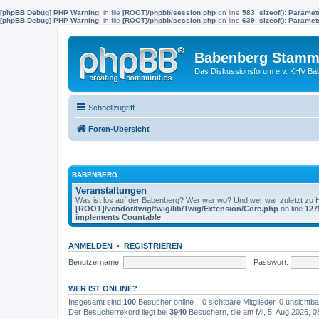
[phpBB Debug] PHP Warning
: in file
[ROOT]/phpbb/session.php
on line
583
:
sizeof(): Parame
[phpBB Debug] PHP Warning
: in file
[ROOT]/phpbb/session.php
on line
639
:
sizeof(): Parame
Babenberg Stamm
Das Diskussionsforum e.v. KHV Ba
Schnellzugriff
Foren-Übersicht
BABENBERG
Veranstaltungen
Was ist los auf der Babenberg? Wer war wo? Und wer war zuletzt zu
[ROOT]/vendor/twig/twig/lib/Twig/Extension/Core.php
on line
127
implements Countable
ANMELDEN
•
REGISTRIEREN
Benutzername:
Passwort:
WER IST ONLINE?
Insgesamt sind
100
Besucher online :: 0 sichtbare Mitglieder, 0 unsicht
Der Besucherrekord liegt bei
3940
Besuchern, die am Mi, 5. Aug 2026, 08: