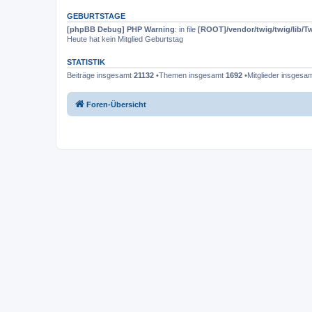
GEBURTSTAGE
[phpBB Debug] PHP Warning
: in file
[ROOT]/vendor/twig/twig/lib/T
Heute hat kein Mitglied Geburtstag
STATISTIK
Beiträge insgesamt
21132
•Themen insgesamt
1692
•Mitglieder insgesa
Foren-Übersicht