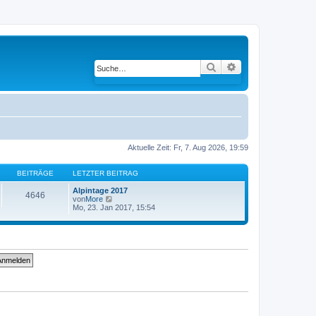
Suche
Erweiterte Suche
Aktuelle Zeit: Fr, 7. Aug 2026, 19:59
BEITRÄGE
LETZTER BEITRAG
Alpintage 2017
4646
von
More
N
Mo, 23. Jan 2017, 15:54
e
u
e
s
t
e
r
B
e
i
t
r
a