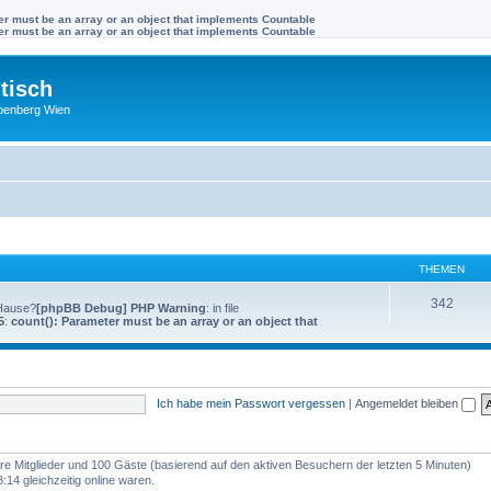
ter must be an array or an object that implements Countable
ter must be an array or an object that implements Countable
tisch
benberg Wien
THEMEN
342
 Hause?
[phpBB Debug] PHP Warning
: in file
5
:
count(): Parameter must be an array or an object that
Ich habe mein Passwort vergessen
|
Angemeldet bleiben
bare Mitglieder und 100 Gäste (basierend auf den aktiven Besuchern der letzten 5 Minuten)
14 gleichzeitig online waren.