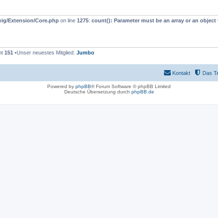
wig/Extension/Core.php
on line
1275
:
count(): Parameter must be an array or an objec
mt
151
•Unser neuestes Mitglied:
Jumbo
Kontakt
Das T
Powered by
phpBB
® Forum Software © phpBB Limited
Deutsche Übersetzung durch
phpBB.de