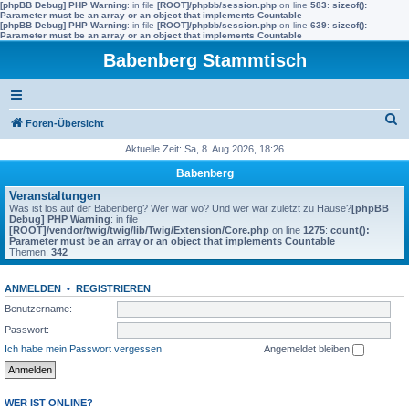
[phpBB Debug] PHP Warning
: in file
[ROOT]/phpbb/session.php
on line
583
:
sizeof():
Parameter must be an array or an object that implements Countable
[phpBB Debug] PHP Warning
: in file
[ROOT]/phpbb/session.php
on line
639
:
sizeof():
Parameter must be an array or an object that implements Countable
Babenberg Stammtisch
S
Foren-Übersicht
u
Aktuelle Zeit: Sa, 8. Aug 2026, 18:26
c
Babenberg
h
Veranstaltungen
Was ist los auf der Babenberg? Wer war wo? Und wer war zuletzt zu Hause?
[phpBB
e
Debug] PHP Warning
: in file
[ROOT]/vendor/twig/twig/lib/Twig/Extension/Core.php
on line
1275
:
count():
Parameter must be an array or an object that implements Countable
Themen:
342
ANMELDEN
•
REGISTRIEREN
Benutzername:
Passwort:
Ich habe mein Passwort vergessen
Angemeldet bleiben
WER IST ONLINE?