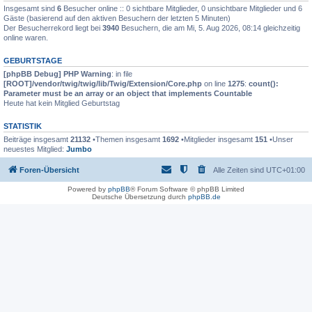
Insgesamt sind
6
Besucher online :: 0 sichtbare Mitglieder, 0 unsichtbare Mitglieder und 6
Gäste (basierend auf den aktiven Besuchern der letzten 5 Minuten)
Der Besucherrekord liegt bei
3940
Besuchern, die am Mi, 5. Aug 2026, 08:14 gleichzeitig
online waren.
GEBURTSTAGE
[phpBB Debug] PHP Warning
: in file
[ROOT]/vendor/twig/twig/lib/Twig/Extension/Core.php
on line
1275
:
count():
Parameter must be an array or an object that implements Countable
Heute hat kein Mitglied Geburtstag
STATISTIK
Beiträge insgesamt
21132
•Themen insgesamt
1692
•Mitglieder insgesamt
151
•Unser
neuestes Mitglied:
Jumbo
Foren-Übersicht
Alle Zeiten sind
UTC+01:00
Powered by
phpBB
® Forum Software © phpBB Limited
Deutsche Übersetzung durch
phpBB.de