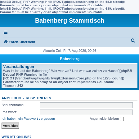
[phpBB Debug] PHP Warning
: in file
[ROOT]/phpbb/session.php
on line
583
:
sizeof():
Parameter must be an array or an object that implements Countable
[phpBB Debug] PHP Warning
: in file
[ROOT]/phpbb/session.php
on line
639
:
sizeof():
Parameter must be an array or an object that implements Countable
Babenberg Stammtisch
S
Foren-Übersicht
u
Aktuelle Zeit: Fr, 7. Aug 2026, 00:26
c
Babenberg
h
Veranstaltungen
Was ist los auf der Babenberg? Wer war wo? Und wer war zuletzt zu Hause?
[phpBB
e
Debug] PHP Warning
: in file
[ROOT]/vendor/twig/twig/lib/Twig/Extension/Core.php
on line
1275
:
count():
Parameter must be an array or an object that implements Countable
Themen:
342
ANMELDEN
•
REGISTRIEREN
Benutzername:
Passwort:
Ich habe mein Passwort vergessen
Angemeldet bleiben
WER IST ONLINE?