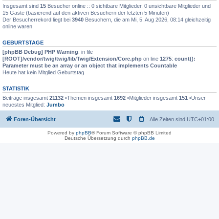
Insgesamt sind
15
Besucher online :: 0 sichtbare Mitglieder, 0 unsichtbare Mitglieder und
15 Gäste (basierend auf den aktiven Besuchern der letzten 5 Minuten)
Der Besucherrekord liegt bei
3940
Besuchern, die am Mi, 5. Aug 2026, 08:14 gleichzeitig
online waren.
GEBURTSTAGE
[phpBB Debug] PHP Warning
: in file
[ROOT]/vendor/twig/twig/lib/Twig/Extension/Core.php
on line
1275
:
count():
Parameter must be an array or an object that implements Countable
Heute hat kein Mitglied Geburtstag
STATISTIK
Beiträge insgesamt
21132
•Themen insgesamt
1692
•Mitglieder insgesamt
151
•Unser
neuestes Mitglied:
Jumbo
Foren-Übersicht
Alle Zeiten sind
UTC+01:00
Powered by
phpBB
® Forum Software © phpBB Limited
Deutsche Übersetzung durch
phpBB.de