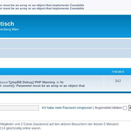
ter must be an array or an object that implements Countable
ter must be an array or an object that implements Countable
tisch
benberg Wien
THEMEN
342
 Hause?
[phpBB Debug] PHP Warning
: in file
5
:
count(): Parameter must be an array or an object that
Ich habe mein Passwort vergessen
|
Angemeldet bleiben
e Mitglieder und 2 Gäste (basierend auf den aktiven Besuchern der letzten 5 Minuten)
14 gleichzeitig online waren.