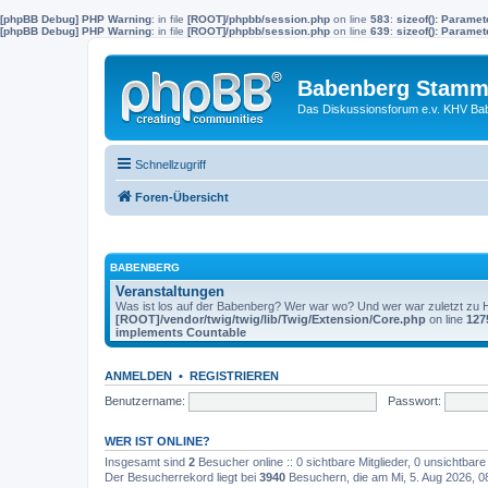
[phpBB Debug] PHP Warning
: in file
[ROOT]/phpbb/session.php
on line
583
:
sizeof(): Parame
[phpBB Debug] PHP Warning
: in file
[ROOT]/phpbb/session.php
on line
639
:
sizeof(): Parame
Babenberg Stamm
Das Diskussionsforum e.v. KHV Ba
Schnellzugriff
Foren-Übersicht
BABENBERG
Veranstaltungen
Was ist los auf der Babenberg? Wer war wo? Und wer war zuletzt zu
[ROOT]/vendor/twig/twig/lib/Twig/Extension/Core.php
on line
127
implements Countable
ANMELDEN
•
REGISTRIEREN
Benutzername:
Passwort:
WER IST ONLINE?
Insgesamt sind
2
Besucher online :: 0 sichtbare Mitglieder, 0 unsichtbar
Der Besucherrekord liegt bei
3940
Besuchern, die am Mi, 5. Aug 2026, 08: