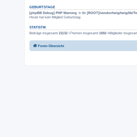
GEBURTSTAGE
[phpBB Debug] PHP Warning
: in file
[ROOT]/vendor/twig/twig/lib/T
Heute hat kein Mitglied Geburtstag
STATISTIK
Beiträge insgesamt
21132
•Themen insgesamt
1692
•Mitglieder insgesa
Foren-Übersicht