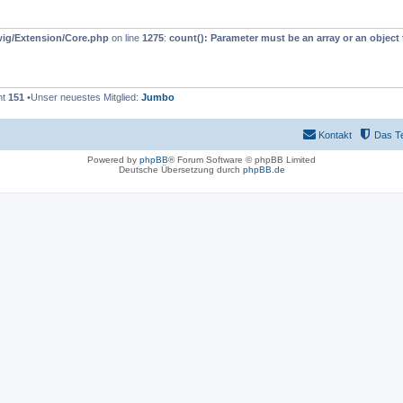
wig/Extension/Core.php
on line
1275
:
count(): Parameter must be an array or an objec
mt
151
•Unser neuestes Mitglied:
Jumbo
Kontakt
Das T
Powered by
phpBB
® Forum Software © phpBB Limited
Deutsche Übersetzung durch
phpBB.de