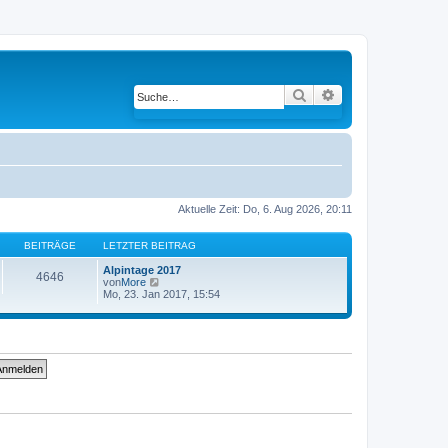
Suche
Erweiterte Suche
Aktuelle Zeit: Do, 6. Aug 2026, 20:11
BEITRÄGE
LETZTER BEITRAG
Alpintage 2017
4646
von
More
N
Mo, 23. Jan 2017, 15:54
e
u
e
s
t
e
r
B
e
i
t
r
a