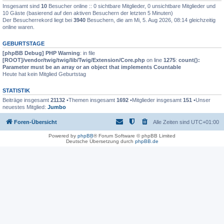
Insgesamt sind
10
Besucher online :: 0 sichtbare Mitglieder, 0 unsichtbare Mitglieder und
10 Gäste (basierend auf den aktiven Besuchern der letzten 5 Minuten)
Der Besucherrekord liegt bei
3940
Besuchern, die am Mi, 5. Aug 2026, 08:14 gleichzeitig
online waren.
GEBURTSTAGE
[phpBB Debug] PHP Warning
: in file
[ROOT]/vendor/twig/twig/lib/Twig/Extension/Core.php
on line
1275
:
count():
Parameter must be an array or an object that implements Countable
Heute hat kein Mitglied Geburtstag
STATISTIK
Beiträge insgesamt
21132
•Themen insgesamt
1692
•Mitglieder insgesamt
151
•Unser
neuestes Mitglied:
Jumbo
Foren-Übersicht
Alle Zeiten sind
UTC+01:00
Powered by
phpBB
® Forum Software © phpBB Limited
Deutsche Übersetzung durch
phpBB.de