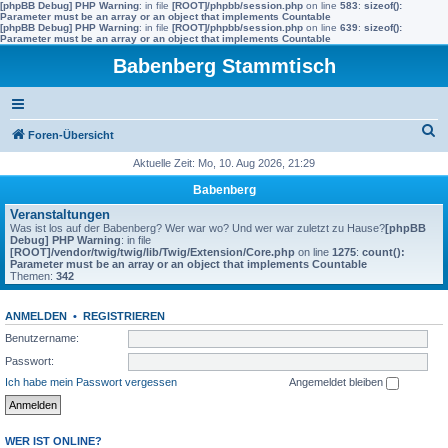
[phpBB Debug] PHP Warning
: in file
[ROOT]/phpbb/session.php
on line
583
:
sizeof():
Parameter must be an array or an object that implements Countable
[phpBB Debug] PHP Warning
: in file
[ROOT]/phpbb/session.php
on line
639
:
sizeof():
Parameter must be an array or an object that implements Countable
Babenberg Stammtisch
S
Foren-Übersicht
u
Aktuelle Zeit: Mo, 10. Aug 2026, 21:29
c
Babenberg
h
Veranstaltungen
Was ist los auf der Babenberg? Wer war wo? Und wer war zuletzt zu Hause?
[phpBB
e
Debug] PHP Warning
: in file
[ROOT]/vendor/twig/twig/lib/Twig/Extension/Core.php
on line
1275
:
count():
Parameter must be an array or an object that implements Countable
Themen:
342
ANMELDEN
•
REGISTRIEREN
Benutzername:
Passwort:
Ich habe mein Passwort vergessen
Angemeldet bleiben
WER IST ONLINE?