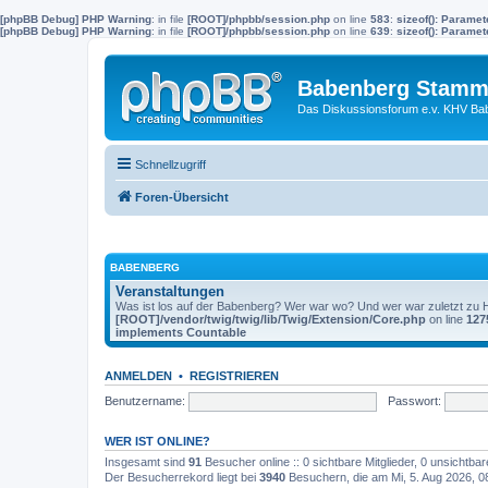
[phpBB Debug] PHP Warning
: in file
[ROOT]/phpbb/session.php
on line
583
:
sizeof(): Parame
[phpBB Debug] PHP Warning
: in file
[ROOT]/phpbb/session.php
on line
639
:
sizeof(): Parame
Babenberg Stamm
Das Diskussionsforum e.v. KHV Ba
Schnellzugriff
Foren-Übersicht
BABENBERG
Veranstaltungen
Was ist los auf der Babenberg? Wer war wo? Und wer war zuletzt zu
[ROOT]/vendor/twig/twig/lib/Twig/Extension/Core.php
on line
127
implements Countable
ANMELDEN
•
REGISTRIEREN
Benutzername:
Passwort:
WER IST ONLINE?
Insgesamt sind
91
Besucher online :: 0 sichtbare Mitglieder, 0 unsichtba
Der Besucherrekord liegt bei
3940
Besuchern, die am Mi, 5. Aug 2026, 08: