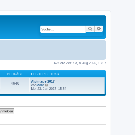
Suche
Erweiterte Suche
Aktuelle Zeit: Sa, 8. Aug 2026, 13:57
BEITRÄGE
LETZTER BEITRAG
Alpintage 2017
4646
von
More
N
Mo, 23. Jan 2017, 15:54
e
u
e
s
t
e
r
B
e
i
t
r
a