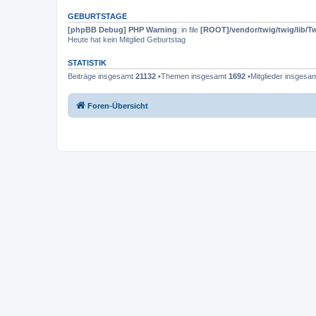
GEBURTSTAGE
[phpBB Debug] PHP Warning
: in file
[ROOT]/vendor/twig/twig/lib/T
Heute hat kein Mitglied Geburtstag
STATISTIK
Beiträge insgesamt
21132
•Themen insgesamt
1692
•Mitglieder insgesa
Foren-Übersicht