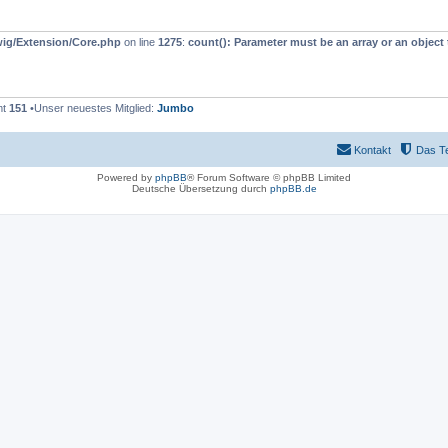
wig/Extension/Core.php
on line
1275
:
count(): Parameter must be an array or an objec
mt
151
•Unser neuestes Mitglied:
Jumbo
Kontakt
Das T
Powered by
phpBB
® Forum Software © phpBB Limited
Deutsche Übersetzung durch
phpBB.de