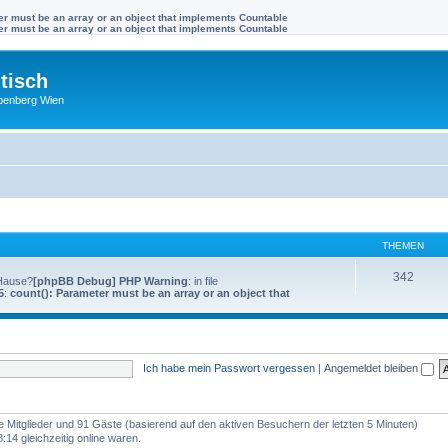
ter must be an array or an object that implements Countable
ter must be an array or an object that implements Countable
tisch
benberg Wien
THEMEN
342
 Hause?
[phpBB Debug] PHP Warning
: in file
5
:
count(): Parameter must be an array or an object that
Ich habe mein Passwort vergessen
|
Angemeldet bleiben
re Mitglieder und 91 Gäste (basierend auf den aktiven Besuchern der letzten 5 Minuten)
14 gleichzeitig online waren.