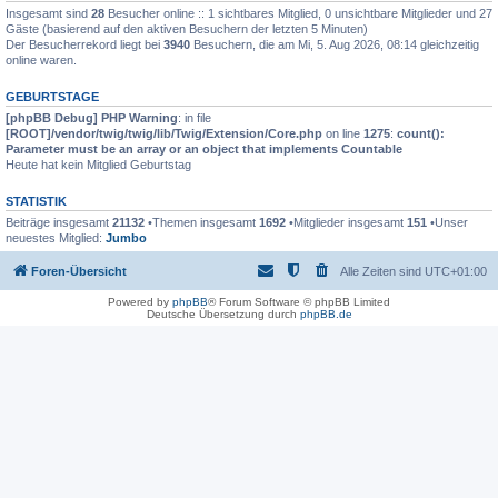
Insgesamt sind
28
Besucher online :: 1 sichtbares Mitglied, 0 unsichtbare Mitglieder und 27
Gäste (basierend auf den aktiven Besuchern der letzten 5 Minuten)
Der Besucherrekord liegt bei
3940
Besuchern, die am Mi, 5. Aug 2026, 08:14 gleichzeitig
online waren.
GEBURTSTAGE
[phpBB Debug] PHP Warning
: in file
[ROOT]/vendor/twig/twig/lib/Twig/Extension/Core.php
on line
1275
:
count():
Parameter must be an array or an object that implements Countable
Heute hat kein Mitglied Geburtstag
STATISTIK
Beiträge insgesamt
21132
•Themen insgesamt
1692
•Mitglieder insgesamt
151
•Unser
neuestes Mitglied:
Jumbo
Foren-Übersicht
Alle Zeiten sind
UTC+01:00
Powered by
phpBB
® Forum Software © phpBB Limited
Deutsche Übersetzung durch
phpBB.de