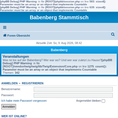
[phpBB Debug] PHP Warning
: in file
[ROOT]/phpbb/session.php
on line
583
:
sizeof():
Parameter must be an array or an object that implements Countable
[phpBB Debug] PHP Warning
: in file
[ROOT]/phpbb/session.php
on line
639
:
sizeof():
Parameter must be an array or an object that implements Countable
Babenberg Stammtisch
S
Foren-Übersicht
u
Aktuelle Zeit: So, 9. Aug 2026, 08:42
c
Babenberg
h
Veranstaltungen
Was ist los auf der Babenberg? Wer war wo? Und wer war zuletzt zu Hause?
[phpBB
e
Debug] PHP Warning
: in file
[ROOT]/vendor/twig/twig/lib/Twig/Extension/Core.php
on line
1275
:
count():
Parameter must be an array or an object that implements Countable
Themen:
342
ANMELDEN
•
REGISTRIEREN
Benutzername:
Passwort:
Ich habe mein Passwort vergessen
Angemeldet bleiben
WER IST ONLINE?