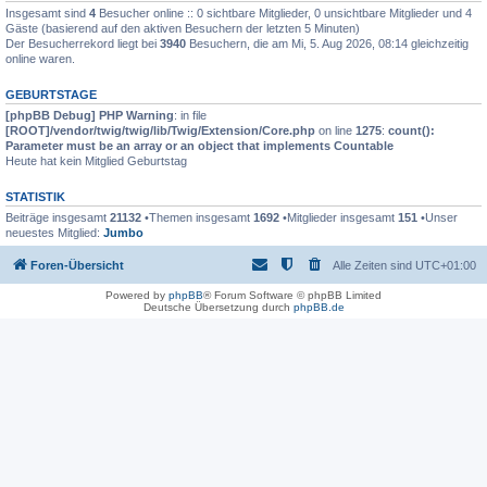
Insgesamt sind
4
Besucher online :: 0 sichtbare Mitglieder, 0 unsichtbare Mitglieder und 4
Gäste (basierend auf den aktiven Besuchern der letzten 5 Minuten)
Der Besucherrekord liegt bei
3940
Besuchern, die am Mi, 5. Aug 2026, 08:14 gleichzeitig
online waren.
GEBURTSTAGE
[phpBB Debug] PHP Warning
: in file
[ROOT]/vendor/twig/twig/lib/Twig/Extension/Core.php
on line
1275
:
count():
Parameter must be an array or an object that implements Countable
Heute hat kein Mitglied Geburtstag
STATISTIK
Beiträge insgesamt
21132
•Themen insgesamt
1692
•Mitglieder insgesamt
151
•Unser
neuestes Mitglied:
Jumbo
Foren-Übersicht
Alle Zeiten sind
UTC+01:00
Powered by
phpBB
® Forum Software © phpBB Limited
Deutsche Übersetzung durch
phpBB.de