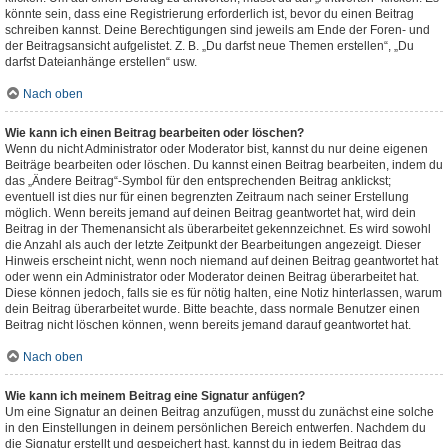
könnte sein, dass eine Registrierung erforderlich ist, bevor du einen Beitrag
schreiben kannst. Deine Berechtigungen sind jeweils am Ende der Foren- und
der Beitragsansicht aufgelistet. Z. B. „Du darfst neue Themen erstellen“, „Du
darfst Dateianhänge erstellen“ usw.
Nach oben
Wie kann ich einen Beitrag bearbeiten oder löschen?
Wenn du nicht Administrator oder Moderator bist, kannst du nur deine eigenen
Beiträge bearbeiten oder löschen. Du kannst einen Beitrag bearbeiten, indem du
das „Ändere Beitrag“-Symbol für den entsprechenden Beitrag anklickst;
eventuell ist dies nur für einen begrenzten Zeitraum nach seiner Erstellung
möglich. Wenn bereits jemand auf deinen Beitrag geantwortet hat, wird dein
Beitrag in der Themenansicht als überarbeitet gekennzeichnet. Es wird sowohl
die Anzahl als auch der letzte Zeitpunkt der Bearbeitungen angezeigt. Dieser
Hinweis erscheint nicht, wenn noch niemand auf deinen Beitrag geantwortet hat
oder wenn ein Administrator oder Moderator deinen Beitrag überarbeitet hat.
Diese können jedoch, falls sie es für nötig halten, eine Notiz hinterlassen, warum
dein Beitrag überarbeitet wurde. Bitte beachte, dass normale Benutzer einen
Beitrag nicht löschen können, wenn bereits jemand darauf geantwortet hat.
Nach oben
Wie kann ich meinem Beitrag eine Signatur anfügen?
Um eine Signatur an deinen Beitrag anzufügen, musst du zunächst eine solche
in den Einstellungen in deinem persönlichen Bereich entwerfen. Nachdem du
die Signatur erstellt und gespeichert hast, kannst du in jedem Beitrag das