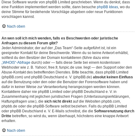
Diese Software wurde von phpBB Limited geschrieben. Wenn du denkst, dass
eine Funktion implementiert werden sollte, dann besuche
phpBB Ideas
, wo du
deine Stimme für bestehende Vorschläge abgeben oder neue Funktionen
vorschlagen kannst.
Nach oben
An wen soll ich mich wenden, falls es Beschwerden oder juristische
Anfragen zu diesem Forum gibt?
Jeder Administrator, der auf der „Das Team“-Seite aufgeführt ist, ist ein
geeigneter Kontakt für deine Beschwerde. Wenn du so keine Antwort erhältst,
solltest du den Besitzer der Domain kontaktieren (führe dazu eine
„WHOIS“-Abfrage
durch) oder — falls diese Seite bei einem kostenlosen
Webhoster wie z. B. Yahoo!, free.fr, funpic.de usw. liegt — den Support oder den
Abuse-Kontakt des betreffenden Dienstes. Bitte beachte, dass phpBB Limited
(phpBB.com) und phpBB Deutschland e. V. (phpBB.de)
absolut keinen Einfluss
auf die Benutzung oder den oder die Benutzer der Forensoftware haben und
dafür in keiner Weise zur Verantwortung herangezogen werden können.
Kontaktiere daher nie phpBB Limited oder phpBB Deutschland e. V. in
Zusammenhang mit jeglichen juristischen Fragen (Unterlassungserklärungen,
Haftungsfragen usw.), die
sich nicht direkt
auf die Websiten phpbb.com,
phpbb.de oder die phpBB-Software selbst beziehen. Falls du phpBB Limited
oder phpBB Deutschland e. V. E-Mails schreibst, die die
Softwarenutzung durch
Dritte
betreffen, so wirst du, wenn überhaupt, höchstens eine knappe Antwort
erhalten.
Nach oben