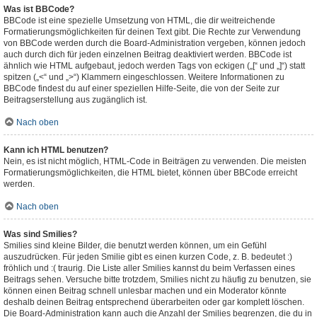
Was ist BBCode?
BBCode ist eine spezielle Umsetzung von HTML, die dir weitreichende
Formatierungsmöglichkeiten für deinen Text gibt. Die Rechte zur Verwendung
von BBCode werden durch die Board-Administration vergeben, können jedoch
auch durch dich für jeden einzelnen Beitrag deaktiviert werden. BBCode ist
ähnlich wie HTML aufgebaut, jedoch werden Tags von eckigen („[“ und „]“) statt
spitzen („<“ und „>“) Klammern eingeschlossen. Weitere Informationen zu
BBCode findest du auf einer speziellen Hilfe-Seite, die von der Seite zur
Beitragserstellung aus zugänglich ist.
Nach oben
Kann ich HTML benutzen?
Nein, es ist nicht möglich, HTML-Code in Beiträgen zu verwenden. Die meisten
Formatierungsmöglichkeiten, die HTML bietet, können über BBCode erreicht
werden.
Nach oben
Was sind Smilies?
Smilies sind kleine Bilder, die benutzt werden können, um ein Gefühl
auszudrücken. Für jeden Smilie gibt es einen kurzen Code, z. B. bedeutet :)
fröhlich und :( traurig. Die Liste aller Smilies kannst du beim Verfassen eines
Beitrags sehen. Versuche bitte trotzdem, Smilies nicht zu häufig zu benutzen, sie
können einen Beitrag schnell unlesbar machen und ein Moderator könnte
deshalb deinen Beitrag entsprechend überarbeiten oder gar komplett löschen.
Die Board-Administration kann auch die Anzahl der Smilies begrenzen, die du in