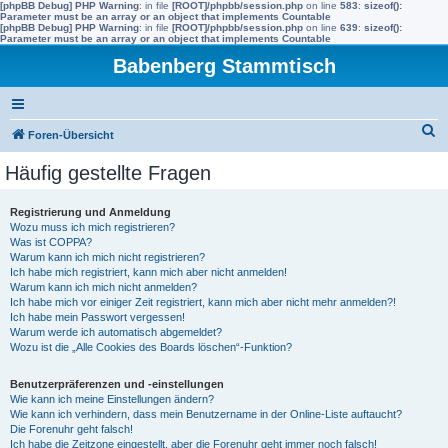
[phpBB Debug] PHP Warning
: in file
[ROOT]/phpbb/session.php
on line
583
:
sizeof():
Parameter must be an array or an object that implements Countable
[phpBB Debug] PHP Warning
: in file
[ROOT]/phpbb/session.php
on line
639
:
sizeof():
Parameter must be an array or an object that implements Countable
Babenberg Stammtisch
S
Foren-Übersicht
u
Häufig gestellte Fragen
c
h
Registrierung und Anmeldung
Wozu muss ich mich registrieren?
e
Was ist COPPA?
Warum kann ich mich nicht registrieren?
Ich habe mich registriert, kann mich aber nicht anmelden!
Warum kann ich mich nicht anmelden?
Ich habe mich vor einiger Zeit registriert, kann mich aber nicht mehr anmelden?!
Ich habe mein Passwort vergessen!
Warum werde ich automatisch abgemeldet?
Wozu ist die „Alle Cookies des Boards löschen“-Funktion?
Benutzerpräferenzen und -einstellungen
Wie kann ich meine Einstellungen ändern?
Wie kann ich verhindern, dass mein Benutzername in der Online-Liste auftaucht?
Die Forenuhr geht falsch!
Ich habe die Zeitzone eingestellt, aber die Forenuhr geht immer noch falsch!