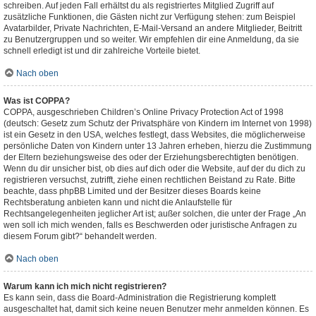
schreiben. Auf jeden Fall erhältst du als registriertes Mitglied Zugriff auf
zusätzliche Funktionen, die Gästen nicht zur Verfügung stehen: zum Beispiel
Avatarbilder, Private Nachrichten, E-Mail-Versand an andere Mitglieder, Beitritt
zu Benutzergruppen und so weiter. Wir empfehlen dir eine Anmeldung, da sie
schnell erledigt ist und dir zahlreiche Vorteile bietet.
Nach oben
Was ist COPPA?
COPPA, ausgeschrieben Children’s Online Privacy Protection Act of 1998
(deutsch: Gesetz zum Schutz der Privatsphäre von Kindern im Internet von 1998)
ist ein Gesetz in den USA, welches festlegt, dass Websites, die möglicherweise
persönliche Daten von Kindern unter 13 Jahren erheben, hierzu die Zustimmung
der Eltern beziehungsweise des oder der Erziehungsberechtigten benötigen.
Wenn du dir unsicher bist, ob dies auf dich oder die Website, auf der du dich zu
registrieren versuchst, zutrifft, ziehe einen rechtlichen Beistand zu Rate. Bitte
beachte, dass phpBB Limited und der Besitzer dieses Boards keine
Rechtsberatung anbieten kann und nicht die Anlaufstelle für
Rechtsangelegenheiten jeglicher Art ist; außer solchen, die unter der Frage „An
wen soll ich mich wenden, falls es Beschwerden oder juristische Anfragen zu
diesem Forum gibt?“ behandelt werden.
Nach oben
Warum kann ich mich nicht registrieren?
Es kann sein, dass die Board-Administration die Registrierung komplett
ausgeschaltet hat, damit sich keine neuen Benutzer mehr anmelden können. Es