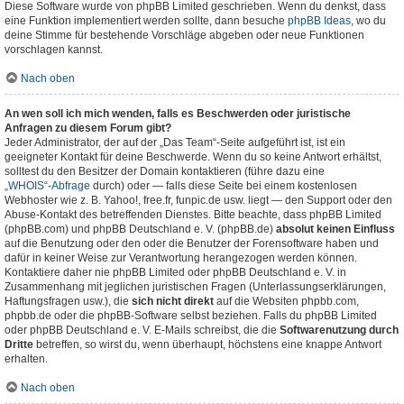
Diese Software wurde von phpBB Limited geschrieben. Wenn du denkst, dass
eine Funktion implementiert werden sollte, dann besuche
phpBB Ideas
, wo du
deine Stimme für bestehende Vorschläge abgeben oder neue Funktionen
vorschlagen kannst.
Nach oben
An wen soll ich mich wenden, falls es Beschwerden oder juristische
Anfragen zu diesem Forum gibt?
Jeder Administrator, der auf der „Das Team“-Seite aufgeführt ist, ist ein
geeigneter Kontakt für deine Beschwerde. Wenn du so keine Antwort erhältst,
solltest du den Besitzer der Domain kontaktieren (führe dazu eine
„WHOIS“-Abfrage
durch) oder — falls diese Seite bei einem kostenlosen
Webhoster wie z. B. Yahoo!, free.fr, funpic.de usw. liegt — den Support oder den
Abuse-Kontakt des betreffenden Dienstes. Bitte beachte, dass phpBB Limited
(phpBB.com) und phpBB Deutschland e. V. (phpBB.de)
absolut keinen Einfluss
auf die Benutzung oder den oder die Benutzer der Forensoftware haben und
dafür in keiner Weise zur Verantwortung herangezogen werden können.
Kontaktiere daher nie phpBB Limited oder phpBB Deutschland e. V. in
Zusammenhang mit jeglichen juristischen Fragen (Unterlassungserklärungen,
Haftungsfragen usw.), die
sich nicht direkt
auf die Websiten phpbb.com,
phpbb.de oder die phpBB-Software selbst beziehen. Falls du phpBB Limited
oder phpBB Deutschland e. V. E-Mails schreibst, die die
Softwarenutzung durch
Dritte
betreffen, so wirst du, wenn überhaupt, höchstens eine knappe Antwort
erhalten.
Nach oben