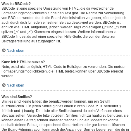
Was ist BBCode?
BBCode ist eine spezielle Umsetzung von HTML, die dir weitreichende
Formatierungsmöglichkeiten für deinen Text gibt. Die Rechte zur Verwendung
von BBCode werden durch die Board-Administration vergeben, können jedoch
auch durch dich für jeden einzelnen Beitrag deaktiviert werden. BBCode ist
ähnlich wie HTML aufgebaut, jedoch werden Tags von eckigen („[“ und „]“) statt
spitzen („<“ und „>“) Klammern eingeschlossen. Weitere Informationen zu
BBCode findest du auf einer speziellen Hilfe-Seite, die von der Seite zur
Beitragserstellung aus zugänglich ist.
Nach oben
Kann ich HTML benutzen?
Nein, es ist nicht möglich, HTML-Code in Beiträgen zu verwenden. Die meisten
Formatierungsmöglichkeiten, die HTML bietet, können über BBCode erreicht
werden.
Nach oben
Was sind Smilies?
Smilies sind kleine Bilder, die benutzt werden können, um ein Gefühl
auszudrücken. Für jeden Smilie gibt es einen kurzen Code, z. B. bedeutet :)
fröhlich und :( traurig. Die Liste aller Smilies kannst du beim Verfassen eines
Beitrags sehen. Versuche bitte trotzdem, Smilies nicht zu häufig zu benutzen, sie
können einen Beitrag schnell unlesbar machen und ein Moderator könnte
deshalb deinen Beitrag entsprechend überarbeiten oder gar komplett löschen.
Die Board-Administration kann auch die Anzahl der Smilies begrenzen, die du in