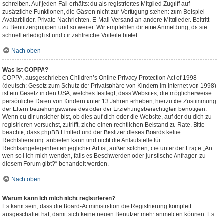
schreiben. Auf jeden Fall erhältst du als registriertes Mitglied Zugriff auf
zusätzliche Funktionen, die Gästen nicht zur Verfügung stehen: zum Beispiel
Avatarbilder, Private Nachrichten, E-Mail-Versand an andere Mitglieder, Beitritt
zu Benutzergruppen und so weiter. Wir empfehlen dir eine Anmeldung, da sie
schnell erledigt ist und dir zahlreiche Vorteile bietet.
Nach oben
Was ist COPPA?
COPPA, ausgeschrieben Children’s Online Privacy Protection Act of 1998
(deutsch: Gesetz zum Schutz der Privatsphäre von Kindern im Internet von 1998)
ist ein Gesetz in den USA, welches festlegt, dass Websites, die möglicherweise
persönliche Daten von Kindern unter 13 Jahren erheben, hierzu die Zustimmung
der Eltern beziehungsweise des oder der Erziehungsberechtigten benötigen.
Wenn du dir unsicher bist, ob dies auf dich oder die Website, auf der du dich zu
registrieren versuchst, zutrifft, ziehe einen rechtlichen Beistand zu Rate. Bitte
beachte, dass phpBB Limited und der Besitzer dieses Boards keine
Rechtsberatung anbieten kann und nicht die Anlaufstelle für
Rechtsangelegenheiten jeglicher Art ist; außer solchen, die unter der Frage „An
wen soll ich mich wenden, falls es Beschwerden oder juristische Anfragen zu
diesem Forum gibt?“ behandelt werden.
Nach oben
Warum kann ich mich nicht registrieren?
Es kann sein, dass die Board-Administration die Registrierung komplett
ausgeschaltet hat, damit sich keine neuen Benutzer mehr anmelden können. Es