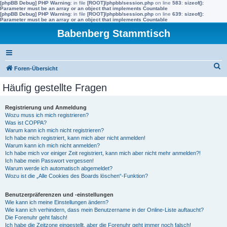
[phpBB Debug] PHP Warning
: in file
[ROOT]/phpbb/session.php
on line
583
:
sizeof():
Parameter must be an array or an object that implements Countable
[phpBB Debug] PHP Warning
: in file
[ROOT]/phpbb/session.php
on line
639
:
sizeof():
Parameter must be an array or an object that implements Countable
Babenberg Stammtisch
S
Foren-Übersicht
u
Häufig gestellte Fragen
c
h
Registrierung und Anmeldung
Wozu muss ich mich registrieren?
e
Was ist COPPA?
Warum kann ich mich nicht registrieren?
Ich habe mich registriert, kann mich aber nicht anmelden!
Warum kann ich mich nicht anmelden?
Ich habe mich vor einiger Zeit registriert, kann mich aber nicht mehr anmelden?!
Ich habe mein Passwort vergessen!
Warum werde ich automatisch abgemeldet?
Wozu ist die „Alle Cookies des Boards löschen“-Funktion?
Benutzerpräferenzen und -einstellungen
Wie kann ich meine Einstellungen ändern?
Wie kann ich verhindern, dass mein Benutzername in der Online-Liste auftaucht?
Die Forenuhr geht falsch!
Ich habe die Zeitzone eingestellt, aber die Forenuhr geht immer noch falsch!