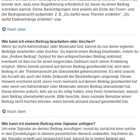
könnte sein, dass eine Registrierung erforderlich ist, bevor du einen Beitrag
schreiben kannst. Deine Berechtigungen sind jeweils am Ende der Foren- und
der Beitragsansicht aufgelistet. Z. B. „Du darfst neue Themen erstellen“, „Du
darfst Dateianhänge erstellen“ usw.
Nach oben
Wie kann ich einen Beitrag bearbeiten oder löschen?
Wenn du nicht Administrator oder Moderator bist, kannst du nur deine eigenen
Beiträge bearbeiten oder löschen. Du kannst einen Beitrag bearbeiten, indem du
das „Ändere Beitrag“-Symbol für den entsprechenden Beitrag anklickst;
eventuell ist dies nur für einen begrenzten Zeitraum nach seiner Erstellung
möglich. Wenn bereits jemand auf deinen Beitrag geantwortet hat, wird dein
Beitrag in der Themenansicht als überarbeitet gekennzeichnet. Es wird sowohl
die Anzahl als auch der letzte Zeitpunkt der Bearbeitungen angezeigt. Dieser
Hinweis erscheint nicht, wenn noch niemand auf deinen Beitrag geantwortet hat
oder wenn ein Administrator oder Moderator deinen Beitrag überarbeitet hat.
Diese können jedoch, falls sie es für nötig halten, eine Notiz hinterlassen, warum
dein Beitrag überarbeitet wurde. Bitte beachte, dass normale Benutzer einen
Beitrag nicht löschen können, wenn bereits jemand darauf geantwortet hat.
Nach oben
Wie kann ich meinem Beitrag eine Signatur anfügen?
Um eine Signatur an deinen Beitrag anzufügen, musst du zunächst eine solche
in den Einstellungen in deinem persönlichen Bereich entwerfen. Nachdem du
die Signatur erstellt und gespeichert hast, kannst du in jedem Beitrag das