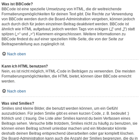
Was ist BBCode?
BBCode ist eine spezielle Umsetzung von HTML, die dir weitreichende
Formatierungsmöglichkeiten für deinen Text gibt. Die Rechte zur Verwendung
von BBCode werden durch die Board-Administration vergeben, können jedoch
auch durch dich für jeden einzelnen Beitrag deaktiviert werden. BBCode ist
ähnlich wie HTML aufgebaut, jedoch werden Tags von eckigen („[“ und „]“) statt
spitzen („<“ und „>“) Klammern eingeschlossen. Weitere Informationen zu
BBCode findest du auf einer speziellen Hilfe-Seite, die von der Seite zur
Beitragserstellung aus zugänglich ist.
Nach oben
Kann ich HTML benutzen?
Nein, es ist nicht möglich, HTML-Code in Beiträgen zu verwenden. Die meisten
Formatierungsmöglichkeiten, die HTML bietet, können über BBCode erreicht
werden.
Nach oben
Was sind Smilies?
Smilies sind kleine Bilder, die benutzt werden können, um ein Gefühl
auszudrücken. Für jeden Smilie gibt es einen kurzen Code, z. B. bedeutet :)
fröhlich und :( traurig. Die Liste aller Smilies kannst du beim Verfassen eines
Beitrags sehen. Versuche bitte trotzdem, Smilies nicht zu häufig zu benutzen, sie
können einen Beitrag schnell unlesbar machen und ein Moderator könnte
deshalb deinen Beitrag entsprechend überarbeiten oder gar komplett löschen.
Die Board-Administration kann auch die Anzahl der Smilies begrenzen, die du in