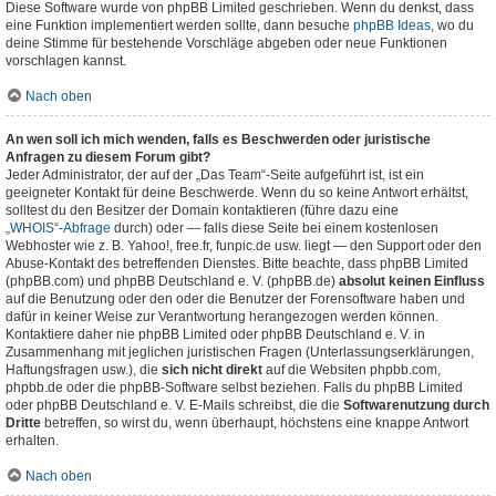
Diese Software wurde von phpBB Limited geschrieben. Wenn du denkst, dass
eine Funktion implementiert werden sollte, dann besuche
phpBB Ideas
, wo du
deine Stimme für bestehende Vorschläge abgeben oder neue Funktionen
vorschlagen kannst.
Nach oben
An wen soll ich mich wenden, falls es Beschwerden oder juristische
Anfragen zu diesem Forum gibt?
Jeder Administrator, der auf der „Das Team“-Seite aufgeführt ist, ist ein
geeigneter Kontakt für deine Beschwerde. Wenn du so keine Antwort erhältst,
solltest du den Besitzer der Domain kontaktieren (führe dazu eine
„WHOIS“-Abfrage
durch) oder — falls diese Seite bei einem kostenlosen
Webhoster wie z. B. Yahoo!, free.fr, funpic.de usw. liegt — den Support oder den
Abuse-Kontakt des betreffenden Dienstes. Bitte beachte, dass phpBB Limited
(phpBB.com) und phpBB Deutschland e. V. (phpBB.de)
absolut keinen Einfluss
auf die Benutzung oder den oder die Benutzer der Forensoftware haben und
dafür in keiner Weise zur Verantwortung herangezogen werden können.
Kontaktiere daher nie phpBB Limited oder phpBB Deutschland e. V. in
Zusammenhang mit jeglichen juristischen Fragen (Unterlassungserklärungen,
Haftungsfragen usw.), die
sich nicht direkt
auf die Websiten phpbb.com,
phpbb.de oder die phpBB-Software selbst beziehen. Falls du phpBB Limited
oder phpBB Deutschland e. V. E-Mails schreibst, die die
Softwarenutzung durch
Dritte
betreffen, so wirst du, wenn überhaupt, höchstens eine knappe Antwort
erhalten.
Nach oben