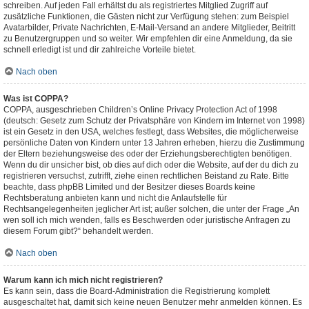
schreiben. Auf jeden Fall erhältst du als registriertes Mitglied Zugriff auf
zusätzliche Funktionen, die Gästen nicht zur Verfügung stehen: zum Beispiel
Avatarbilder, Private Nachrichten, E-Mail-Versand an andere Mitglieder, Beitritt
zu Benutzergruppen und so weiter. Wir empfehlen dir eine Anmeldung, da sie
schnell erledigt ist und dir zahlreiche Vorteile bietet.
Nach oben
Was ist COPPA?
COPPA, ausgeschrieben Children’s Online Privacy Protection Act of 1998
(deutsch: Gesetz zum Schutz der Privatsphäre von Kindern im Internet von 1998)
ist ein Gesetz in den USA, welches festlegt, dass Websites, die möglicherweise
persönliche Daten von Kindern unter 13 Jahren erheben, hierzu die Zustimmung
der Eltern beziehungsweise des oder der Erziehungsberechtigten benötigen.
Wenn du dir unsicher bist, ob dies auf dich oder die Website, auf der du dich zu
registrieren versuchst, zutrifft, ziehe einen rechtlichen Beistand zu Rate. Bitte
beachte, dass phpBB Limited und der Besitzer dieses Boards keine
Rechtsberatung anbieten kann und nicht die Anlaufstelle für
Rechtsangelegenheiten jeglicher Art ist; außer solchen, die unter der Frage „An
wen soll ich mich wenden, falls es Beschwerden oder juristische Anfragen zu
diesem Forum gibt?“ behandelt werden.
Nach oben
Warum kann ich mich nicht registrieren?
Es kann sein, dass die Board-Administration die Registrierung komplett
ausgeschaltet hat, damit sich keine neuen Benutzer mehr anmelden können. Es