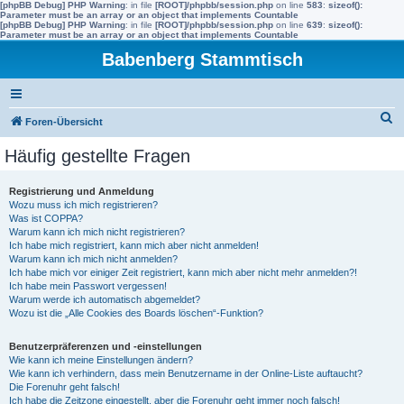
[phpBB Debug] PHP Warning
: in file
[ROOT]/phpbb/session.php
on line
583
:
sizeof():
Parameter must be an array or an object that implements Countable
[phpBB Debug] PHP Warning
: in file
[ROOT]/phpbb/session.php
on line
639
:
sizeof():
Parameter must be an array or an object that implements Countable
Babenberg Stammtisch
S
Foren-Übersicht
u
Häufig gestellte Fragen
c
h
Registrierung und Anmeldung
Wozu muss ich mich registrieren?
e
Was ist COPPA?
Warum kann ich mich nicht registrieren?
Ich habe mich registriert, kann mich aber nicht anmelden!
Warum kann ich mich nicht anmelden?
Ich habe mich vor einiger Zeit registriert, kann mich aber nicht mehr anmelden?!
Ich habe mein Passwort vergessen!
Warum werde ich automatisch abgemeldet?
Wozu ist die „Alle Cookies des Boards löschen“-Funktion?
Benutzerpräferenzen und -einstellungen
Wie kann ich meine Einstellungen ändern?
Wie kann ich verhindern, dass mein Benutzername in der Online-Liste auftaucht?
Die Forenuhr geht falsch!
Ich habe die Zeitzone eingestellt, aber die Forenuhr geht immer noch falsch!