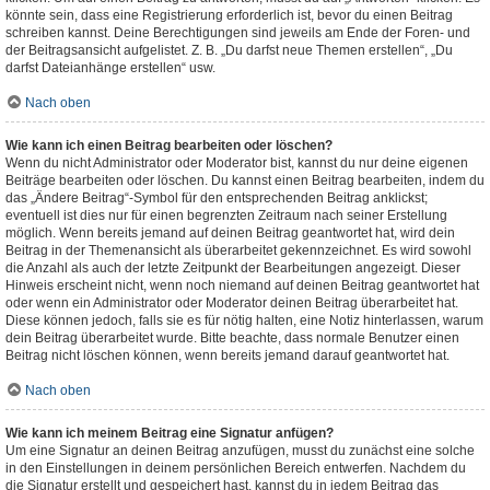
könnte sein, dass eine Registrierung erforderlich ist, bevor du einen Beitrag
schreiben kannst. Deine Berechtigungen sind jeweils am Ende der Foren- und
der Beitragsansicht aufgelistet. Z. B. „Du darfst neue Themen erstellen“, „Du
darfst Dateianhänge erstellen“ usw.
Nach oben
Wie kann ich einen Beitrag bearbeiten oder löschen?
Wenn du nicht Administrator oder Moderator bist, kannst du nur deine eigenen
Beiträge bearbeiten oder löschen. Du kannst einen Beitrag bearbeiten, indem du
das „Ändere Beitrag“-Symbol für den entsprechenden Beitrag anklickst;
eventuell ist dies nur für einen begrenzten Zeitraum nach seiner Erstellung
möglich. Wenn bereits jemand auf deinen Beitrag geantwortet hat, wird dein
Beitrag in der Themenansicht als überarbeitet gekennzeichnet. Es wird sowohl
die Anzahl als auch der letzte Zeitpunkt der Bearbeitungen angezeigt. Dieser
Hinweis erscheint nicht, wenn noch niemand auf deinen Beitrag geantwortet hat
oder wenn ein Administrator oder Moderator deinen Beitrag überarbeitet hat.
Diese können jedoch, falls sie es für nötig halten, eine Notiz hinterlassen, warum
dein Beitrag überarbeitet wurde. Bitte beachte, dass normale Benutzer einen
Beitrag nicht löschen können, wenn bereits jemand darauf geantwortet hat.
Nach oben
Wie kann ich meinem Beitrag eine Signatur anfügen?
Um eine Signatur an deinen Beitrag anzufügen, musst du zunächst eine solche
in den Einstellungen in deinem persönlichen Bereich entwerfen. Nachdem du
die Signatur erstellt und gespeichert hast, kannst du in jedem Beitrag das